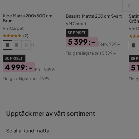
Kide Matta 200x300 cm
Basaltti Matta 200 cm Svart
Sati
Brun
Grön
VM Carpet
Vm Carpet
Vm C
SE PRISET!
(
2
)
5 399:-
Förr
6 999:-
+1
Pris
Original
Tidigare lägsta pris 5 399:-
Pris
SE PRISET!
SE P
4 999:-
5 
Förr
6 499:-
Pris
Original
Pri
Or
Tidigare lägsta pris 4 999:-
Tidig
Pris
Pri
Upptäck mer av vårt sortiment
Se alla Rund matta