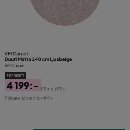
VM Carpet
Duuri Matta 240 cm Ljusbeige
VM Carpet
SE PRISET!
4 199:-
Förr
5 399:-
Pris
Original
Tidigare lägsta pris 4 199:-
Pris