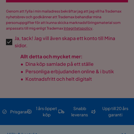
Genom att fylla i min mailadress bekräftar jag att jag vill ha Trademax
nyhetsbrev och godkänner att Trademax behandlar mina
personuppgifter för att kunna skicka marknadsföringsmaterial som
anpassats till mig enligt Trademax
Integritetspolicy
.
Ja, tack! Jag vill även skapa ett konto till Mina
sidor.
Allt detta och mycket mer:
•
Dina köp samlade på ett ställe
•
Personliga erbjudanden online & i butik
•
Kostnadsfritt och helt digitalt
1 års öppet
Snabb
Upp till 20 års
Prisgaranti
köp
leverans
garanti