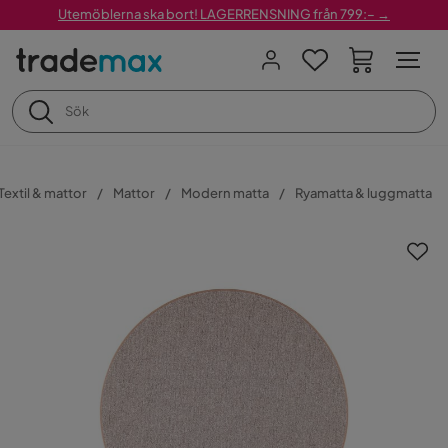
Utemöblerna ska bort! LAGERRENSNING från 799:– →
Textil & mattor
Mattor
Modern matta
Ryamatta & luggmatta