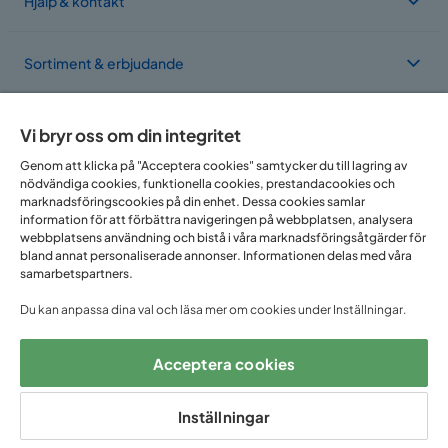
Hjälp & kontakt
Sortiment & erbjudande
Om Trademax
Vi bryr oss om din integritet
Genom att klicka på "Acceptera cookies" samtycker du till lagring av
nödvändiga cookies, funktionella cookies, prestandacookies och
Vi finns i flera länder
marknadsföringscookies på din enhet. Dessa cookies samlar
information för att förbättra navigeringen på webbplatsen, analysera
webbplatsens användning och bistå i våra marknadsföringsåtgärder för
bland annat personaliserade annonser. Informationen delas med våra
samarbetspartners.
Du kan anpassa dina val och läsa mer om cookies under Inställningar.
Acceptera cookies
Följ oss på:
Inställningar