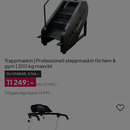
Trappmaskin | Professionell steppmaskin för hem &
gym | 200 kg maxvikt
DU SPARAR:
3 746:-
11 249:-
Förr
21 995:-
Rabatterat
Original
Tidigare lägsta pris 14 995:-
Pris
Pris