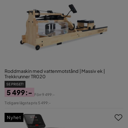
Roddmaskin med vattenmotstånd | Massiv ek |
Trekkrunner TR020
SE PRISET!
5 499:-
Förr
9 499:-
Pris
Original
Tidigare lägsta pris 5 499:-
Pris
Nyhet