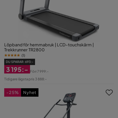
Löpband för hemmabruk | LCD-touchskärm |
Trekkrunner TR2800
(
1
)
DU SPARAR:
693:-
3 195:-
Förr
7 999:-
Rabatterat
Original
Tidigare lägsta pris 3 888:-
Pris
Pris
-25%
Nyhet