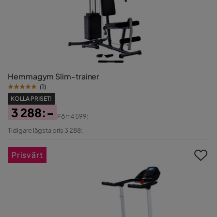
Hemmagym Slim-trainer
(
1
)
KOLLA PRISET!
3 288:-
Förr
4 599:-
Pris
Original
Tidigare lägsta pris 3 288:-
Pris
Prisvärt