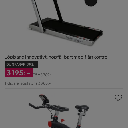
Löpband innovativt, hopfällbart med fjärrkontrol
DU SPARAR:
793:-
3 195:-
Förr
5 789:-
Rabatterat
Original
Tidigare lägsta pris 3 988:-
Pris
Pris