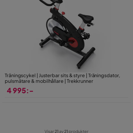
Träningscykel | Justerbar sits & styre | Träningsdator,
pulsmätare & mobilhållare | Trekkrunner
4 995:-
Pris
Visar
21
av
21
produkter