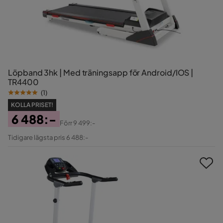
Löpband 3hk | Med träningsapp för Android/IOS |
TR4400
(
1
)
KOLLA PRISET!
6 488:-
Förr
9 499:-
Pris
Original
Tidigare lägsta pris 6 488:-
Pris