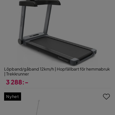
Löpband/gåband 12km/h | Hopfällbart för hemmabruk
| Trekkrunner
3 288:-
Pris
Nyhet