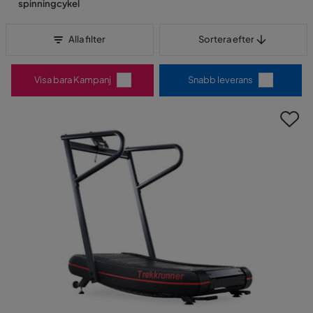
spinningcykel
Sortera efter
Alla filter
Sortera efter
Visa bara Kampanj
Snabb leverans