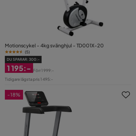
Motionscykel - 4kg svänghjul - TD001X-20
(
5
)
DU SPARAR:
300:-
1 195:-
Förr
1 999:-
Rabatterat
Original
Tidigare lägsta pris 1 495:-
Pris
Pris
-18%