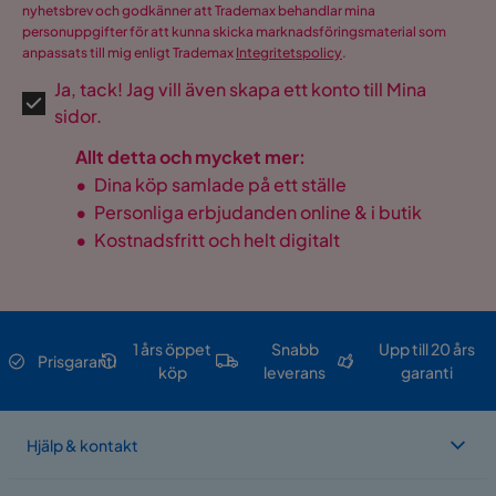
nyhetsbrev och godkänner att Trademax behandlar mina
personuppgifter för att kunna skicka marknadsföringsmaterial som
anpassats till mig enligt Trademax
Integritetspolicy
.
Ja, tack! Jag vill även skapa ett konto till Mina
sidor.
Allt detta och mycket mer:
•
Dina köp samlade på ett ställe
•
Personliga erbjudanden online & i butik
•
Kostnadsfritt och helt digitalt
1 års öppet
Snabb
Upp till 20 års
Prisgaranti
köp
leverans
garanti
Hjälp & kontakt