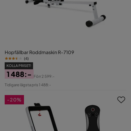
Hopfällbar Roddmaskin R-7109
(
4
)
KOLLA PRISET!
1 488:-
Förr
2 599:-
Pris
Original
Tidigare lägsta pris 1 488:-
Pris
-20%