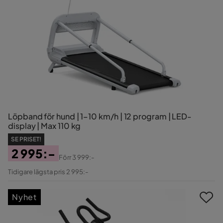
Löpband för hund | 1–10 km/h | 12 program | LED-
display | Max 110 kg
SE PRISET!
2 995:-
Förr
3 999:-
Pris
Original
Tidigare lägsta pris 2 995:-
Pris
Nyhet