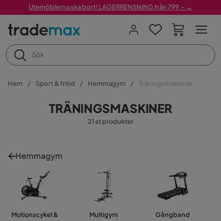
Utemöblerna ska bort! LAGERRENSNING från 799:– →
Hem
Sport & fritid
Hemmagym
Träningsmaskiner
TRÄNINGSMASKINER
21 st produkter
Hemmagym
Motionscykel &
Multigym
Gångband