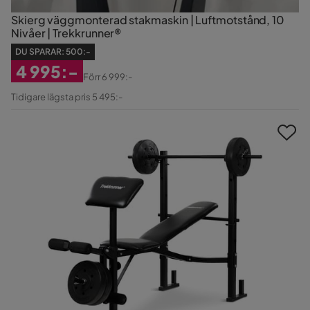
Skierg väggmonterad stakmaskin | Luftmotstånd, 10
Nivåer | Trekkrunner®
DU SPARAR:
500:-
4 995:-
Förr
6 999:-
Rabatterat
Original
Tidigare lägsta pris 5 495:-
Pris
Pris