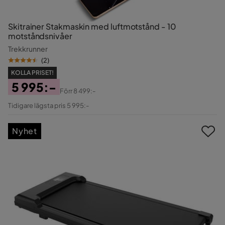
Skitrainer Stakmaskin med luftmotstånd - 10
motståndsnivåer
Trekkrunner
(
2
)
KOLLA PRISET!
5 995:-
Förr
8 499:-
Pris
Original
Tidigare lägsta pris 5 995:-
Pris
Nyhet