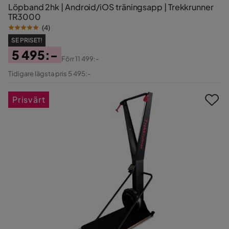
Löpband 2hk | Android/iOS träningsapp | Trekkrunner
TR3000
(
4
)
SE PRISET!
5 495:-
Förr
11 499:-
Pris
Original
Tidigare lägsta pris 5 495:-
Pris
Prisvärt