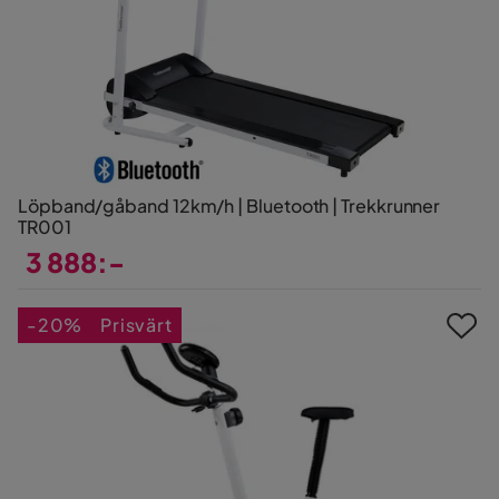
Löpband/gåband 12km/h | Bluetooth | Trekkrunner
TR001
3 888:-
Pris
-20%
Prisvärt