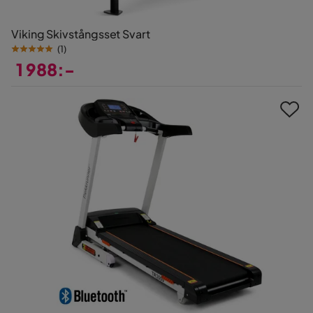
Viking Skivstångsset Svart
(
1
)
1 988:-
Pris