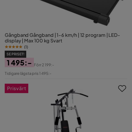
Gångband Gångband | 1–6 km/h | 12 program | LED-
display | Max 100 kg Svart
(
1
)
SE PRISET!
1 495:-
Förr
2 199:-
Pris
Original
Tidigare lägsta pris 1 495:-
Pris
Prisvärt