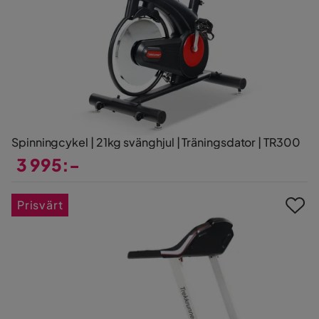
Spinningcykel | 21kg svänghjul | Träningsdator | TR300
3 995:-
Pris
Prisvärt