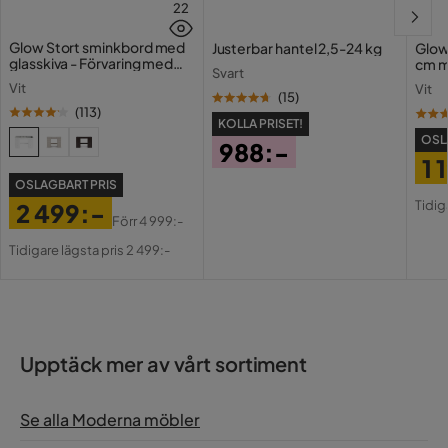
22
Sammet:
Glow Stort sminkbord med
Justerbar hantel 2,5-24 kg
Glow
glasskiva - Förvaring med
cm m
Svart
lådor och fack 120 cm
Holl
Vit
Vit
USB-
(
15
)
(
113
)
KOLLA PRISET!
Metall:
OSL
988:-
1 
Pris
OSLAGBART PRIS
Pri
Or
Tidig
2 499:-
Pri
Förr
4 999:-
Pris
Original
Tidigare lägsta pris 2 499:-
Pris
Upptäck mer av vårt sortiment
Se alla Moderna möbler