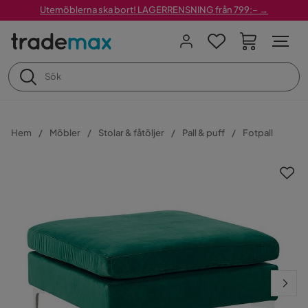
Utemöblerna ska bort! LAGERRENSNING från 799:– →
Hem
Möbler
Stolar & fåtöljer
Pall & puff
Fotpall