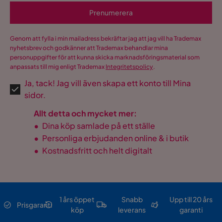
Prenumerera
Genom att fylla i min mailadress bekräftar jag att jag vill ha Trademax
nyhetsbrev och godkänner att Trademax behandlar mina
personuppgifter för att kunna skicka marknadsföringsmaterial som
anpassats till mig enligt Trademax
Integritetspolicy
.
Ja, tack! Jag vill även skapa ett konto till Mina
sidor.
Allt detta och mycket mer:
•
Dina köp samlade på ett ställe
•
Personliga erbjudanden online & i butik
•
Kostnadsfritt och helt digitalt
1 års öppet
Snabb
Upp till 20 års
Prisgaranti
köp
leverans
garanti