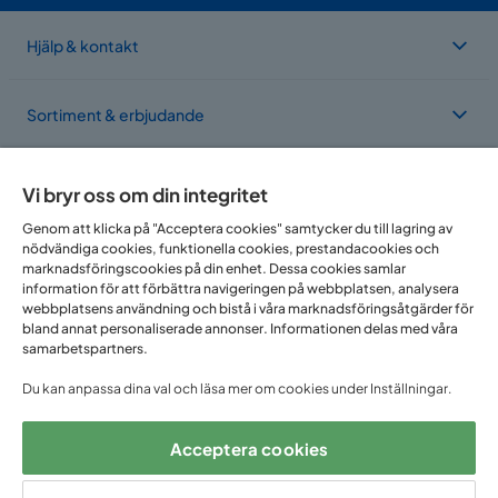
Hjälp & kontakt
Sortiment & erbjudande
Om Trademax
Vi bryr oss om din integritet
Genom att klicka på "Acceptera cookies" samtycker du till lagring av
nödvändiga cookies, funktionella cookies, prestandacookies och
Vi finns i flera länder
marknadsföringscookies på din enhet. Dessa cookies samlar
information för att förbättra navigeringen på webbplatsen, analysera
webbplatsens användning och bistå i våra marknadsföringsåtgärder för
bland annat personaliserade annonser. Informationen delas med våra
samarbetspartners.
Du kan anpassa dina val och läsa mer om cookies under Inställningar.
Acceptera cookies
Följ oss på: