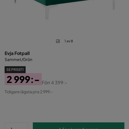
1 av 8
Evja Fotpall
Sammet/Grön
SE PRISET!
2 999:-
Förr
4 399:-
Pris
Original
Tidigare lägsta pris 2 999:-
Pris