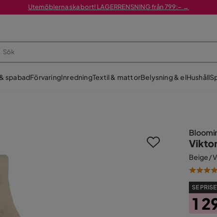
Utemöblerna ska bort! LAGERRENSNING från 799:– →
 & spabad
Förvaring
Inredning
Textil & mattor
Belysning & el
Hushåll
Sp
Bloomi
Vikto
Beige / 
SE PRISE
1 2