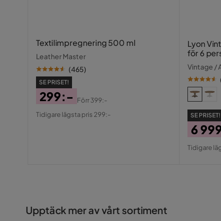
Textilimpregnering 500 ml
Lyon Vin
för 6 pe
Leather Master
Vintage / A
(
465
)
SE PRISET!
299:-
Förr
399:-
Pris
Original
Tidigare lägsta pris 299:-
SE PRISET!
Pris
6 99
Pris
Origin
Tidigare lä
Pris
Upptäck mer av vårt sortiment