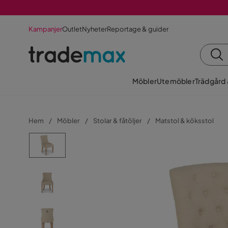
Kampanjer
Outlet
Nyheter
Reportage & guider
Möbler
Utemöbler
Trädgård
Hem
Möbler
Stolar & fåtöljer
Matstol & köksstol