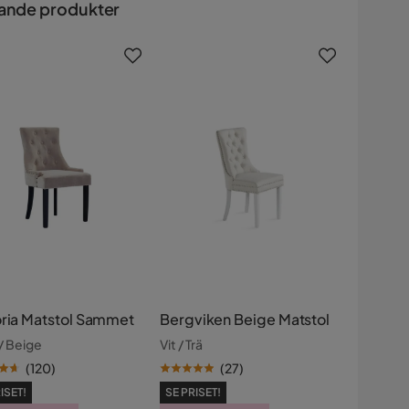
ande produkter
oria Matstol Sammet
Bergviken Beige Matstol
/ Beige
Vit / Trä
(
120
)
(
27
)
ISET!
SE PRISET!