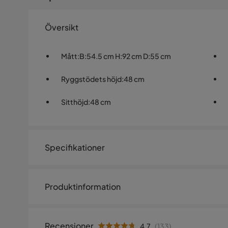
Översikt
Mått
:
B:54.5 cm H:92 cm D:55 cm
Ryggstödets höjd
:
48 cm
Sitthöjd
:
48 cm
Specifikationer
Artikelnummer:
520112
Produktinformation
Storlek
Viktoria är en matstol som fångar blicken på en gång me
Höjd
92 cm
detaljer. Den klassiskt knappklädda ryggen, de pärlspi
Recensioner
4.7
(
133
)