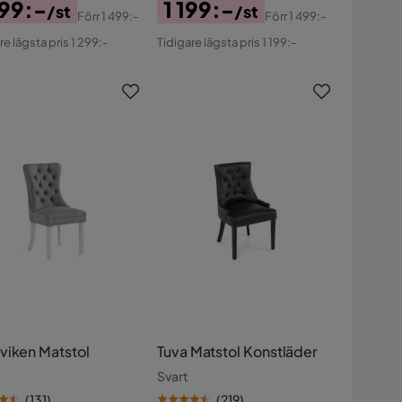
299:-
1 199:-
/st
/st
Förr
1 499:-
Förr
1 499:-
s
ginal
Pris
Original
re lägsta pris 1 299:-
Tidigare lägsta pris 1 199:-
s
Pris
viken Matstol
Tuva Matstol Konstläder
Svart
(
131
)
(
219
)