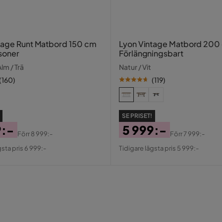
tage Runt Matbord 150 cm
Lyon Vintage Matbord 200
rsoner
Förlängningsbart
lm / Trä
Natur / Vit
(
160
)
(
119
)
SE PRISET!
9:-
5 999:-
Förr
8 999:-
Förr
7 999:-
al
Pris
Original
gsta pris 6 999:-
Tidigare lägsta pris 5 999:-
Pris