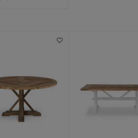
!
 sitter kvar vid köksbordet och spelar
Verified by Trustvoice