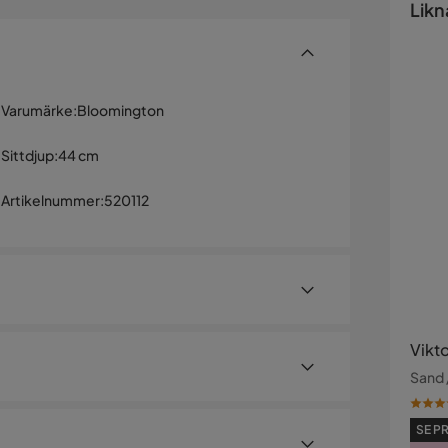
Likn
Varumärke
:
Bloomington
Sittdjup
:
44 cm
Artikelnummer
:
520112
Vikt
Sand 
d sin iögonfallande design och sina exklusiva
SE PR
kade sidorna och ringbeslaget på baksidan gör i