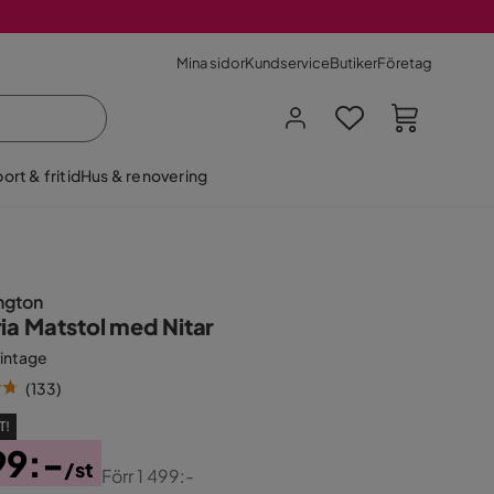
Mina sidor
Kundservice
Butiker
Företag
ort & fritid
Hus & renovering
ngton
ria Matstol med Nitar
Vintage
(
133
)
T!
99:-
/st
Förr
1 499:-