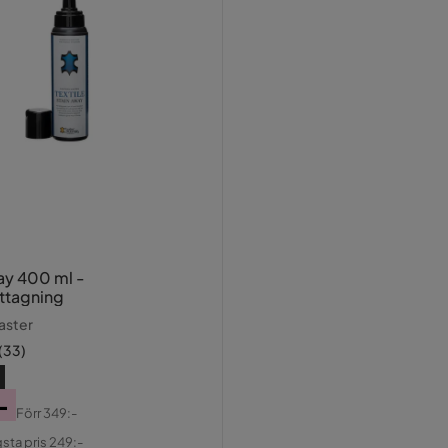
kedjan på undersidan av fåtöljens rygg för att
t skön att sitta på! Bra pris för bra
.
i har ett runt bord med kökssoffa och
n udda trästol.
ay 400 ml -
ttagning
aster
(
33
)
-
Förr
349:-
al
gsta pris 249:-