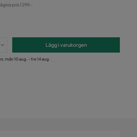
ginal
lägsta pris 1 299:-
Lägg i varukorgen
s: mån 10 aug. - fre 14 aug.