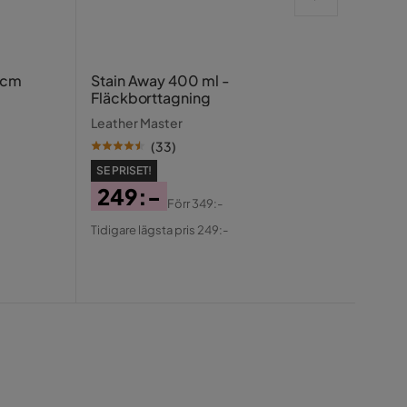
Texti
 cm
Stain Away 400 ml -
Fläckborttagning
Leath
Leather Master
(
33
)
DU S
SE PRISET!
39
249:-
Rab
Ori
Förr
349:-
Tidiga
Pris
Original
Pris
Pris
Tidigare lägsta pris 249:-
Pris