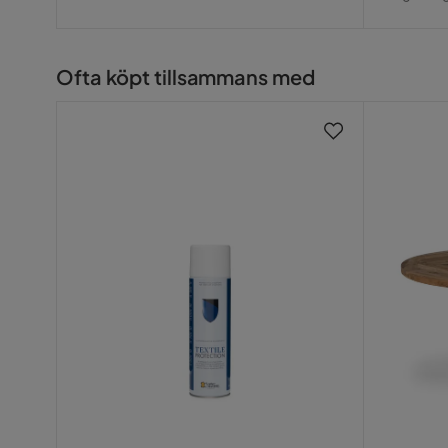
Pris
Chero
•
4 år sedan
C
Ofta köpt tillsammans med
Motsvarar mer än förväntningarna. Väldigt nöjd
Susanne
•
4 år sedan
S
Mycket nöjd med stolarna,så sköna att vi gärna
spel.
Nöjd med reklamation också.
Visa fler recensioner