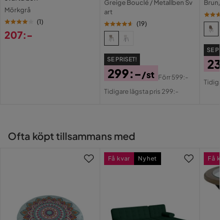
Greige Bouclé / Metallben Sv
Brun
Mörkgrå
art
Övrigt
(
1
)
(
19
)
207:-
Färgnamn
mörkgrön
Pris
SE P
SE PRISET!
2
Färg ben
Svart
299:-
/st
Pri
Or
Förr
599:-
Tidig
Pris
Original
Färg
Grön,Svart
Pri
Tidigare lägsta pris 299:-
Pris
Serie
Carisma
Ofta köpt tillsammans med
Få kvar
Nyhet
Få 