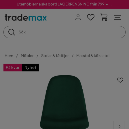
Utemöblerna ska bort! LAGERRENSNING från 799:– →
Hem
Möbler
Stolar & fåtöljer
Matstol & köksstol
Få kvar
Nyhet