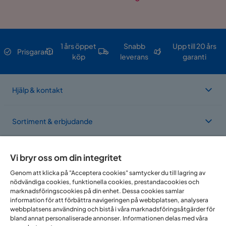
1 års öppet
Snabb
Upp till 20 års
Prisgaranti
köp
leverans
garanti
Hjälp & kontakt
Sortiment & erbjudande
Om Trademax
Vi bryr oss om din integritet
Genom att klicka på "Acceptera cookies" samtycker du till lagring av
nödvändiga cookies, funktionella cookies, prestandacookies och
Vi finns i flera länder
marknadsföringscookies på din enhet. Dessa cookies samlar
information för att förbättra navigeringen på webbplatsen, analysera
webbplatsens användning och bistå i våra marknadsföringsåtgärder för
bland annat personaliserade annonser. Informationen delas med våra