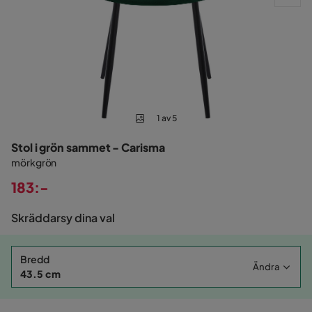
1 av 5
Stol i grön sammet - Carisma
mörkgrön
183:-
Pris
Skräddarsy dina val
Bredd
Ändra
43.5 cm