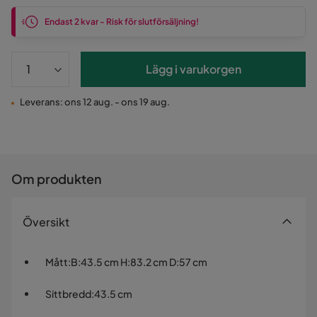
Endast 2 kvar - Risk för slutförsäljning!
Lägg i varukorgen
Leverans: ons 12 aug. - ons 19 aug.
Om produkten
Översikt
Mått
:
B:43.5 cm H:83.2 cm D:57 cm
Sittbredd
:
43.5 cm