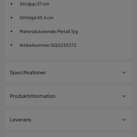
Sittdjup
:
37 cm
Sitthöjd
:
45.5 cm
Materialutseende
:
Metall,Tyg
Artikelnummer
:
SQ0235372
Specifikationer
Artikelnummer:
SQ0235372
Produktinformation
Storlek
Höjd
83.2 cm
Leverans
Sittbredd
43.5 cm