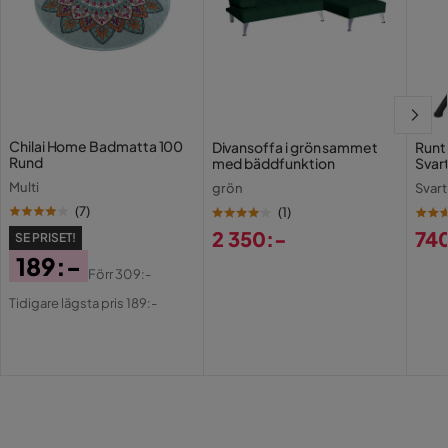
Chilai Home Badmatta 100
Divansoffa i grön sammet
Runt
Rund
med bäddfunktion
Svar
Multi
grön
Svar
(
7
)
(
1
)
2 350:-
74
SE PRISET!
Pris
Pri
189:-
Förr
309:-
Pris
Original
Tidigare lägsta pris 189:-
Pris