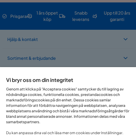
1 års öppet
Snabb
Upp till 20 års
Prisgaranti
köp
leverans
garanti
Hjälp & kontakt
Sortiment & erbjudande
Om Trademax
Vi bryr oss om din integritet
Genom att klicka på "Acceptera cookies" samtycker du till lagring av
nödvändiga cookies, funktionella cookies, prestandacookies och
Vi finns i flera länder
marknadsföringscookies på din enhet. Dessa cookies samlar
information för att förbättra navigeringen på webbplatsen, analysera
webbplatsens användning och bistå i våra marknadsföringsåtgärder för
bland annat personaliserade annonser. Informationen delas med våra
samarbetspartners.
Du kan anpassa dina val och läsa mer om cookies under Inställningar.