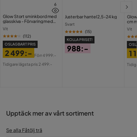
polyestertyg
6
(konstläderliknande),
Materialtyp
plywood, trä, metall,
Glow Stort sminkbord med
Justerbar hantel 2,5-24 kg
Glow
glasskiva - Förvaring med
pocketfjädrar,
cm m
Svart
lådor och fack 120 cm
Holl
polyuretanskum
Vit
Vit
USB-
(
15
)
(
112
)
KOLLA PRISET!
polyestertyg (med
Material klädsel
OSLAGBART PRIS
OSL
konstläderutseende)
988:-
2 499:-
1 
Pris
Förr
4 999:-
polyestertyg (med
Pris
Original
Pri
Or
Sitsmaterial
Tidigare lägsta pris 2 499:-
Tidig
konstläderutseende)
Pris
Pri
Funktion
Funktion
Recliner Manuell
Övrigt
Upptäck mer av vårt sortiment
Reglerbar
Ja
Se alla Fåtölj trä
Dynfärg
Grå