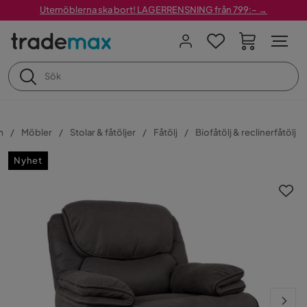
Utemöblerna ska bort! LAGERRENSNING från 799:– →
m
Möbler
Stolar & fåtöljer
Fåtölj
Biofåtölj & reclinerfåtölj
Nyhet