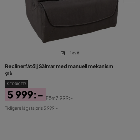
1 av 8
Reclinerfåtölj Sälmar med manuell mekanism
grå
SE PRISET!
5 999:-
Förr
7 999:-
Pris
Original
Tidigare lägsta pris 5 999:-
Pris