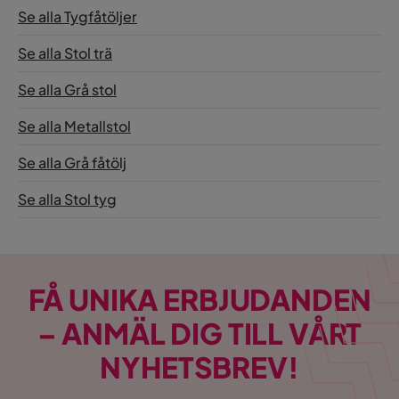
Se alla Tygfåtöljer
Färgnamn
grå
Se alla Stol trä
Maxvikt
110 Kg
Se alla Grå stol
Montering krävs
Ja
Se alla Metallstol
Vikt
39.6 kg
Se alla Grå fåtölj
Nettovikt (Kg)
39.6 Kg
Se alla Stol tyg
Färg
Grå
Serie
FÅ UNIKA ERBJUDANDEN
Armstöd
Ja
– ANMÄL DIG TILL VÅRT
NYHETSBREV!