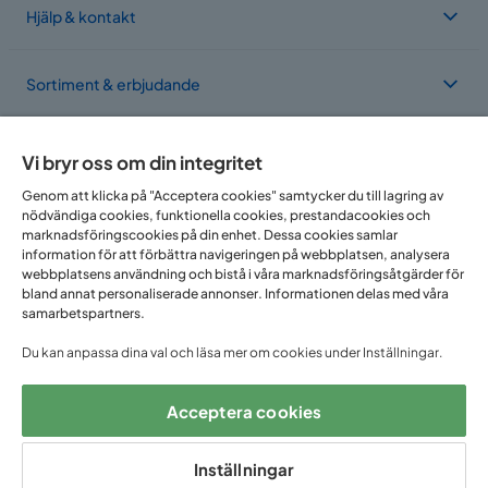
Hjälp & kontakt
Färg ben
Svart
Sortiment & erbjudande
Serie
Valencia
Om Trademax
Vi bryr oss om din integritet
Genom att klicka på "Acceptera cookies" samtycker du till lagring av
nödvändiga cookies, funktionella cookies, prestandacookies och
Vi finns i flera länder
marknadsföringscookies på din enhet. Dessa cookies samlar
information för att förbättra navigeringen på webbplatsen, analysera
webbplatsens användning och bistå i våra marknadsföringsåtgärder för
bland annat personaliserade annonser. Informationen delas med våra
samarbetspartners.
Du kan anpassa dina val och läsa mer om cookies under Inställningar.
Acceptera cookies
Följ oss på:
Inställningar