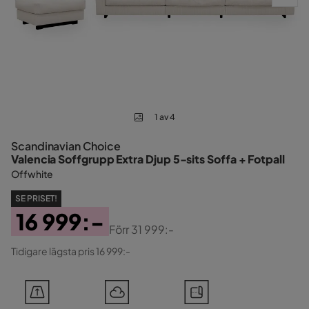
1 av 4
Scandinavian Choice
Valencia Soffgrupp Extra Djup 5-sits Soffa + Fotpall
Offwhite
SE PRISET!
16 999:-
Förr
31 999:-
Pris
Original
Tidigare lägsta pris 16 999:-
Pris