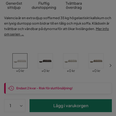
Valencia är en extra djup soffa med 35 kg högelastiskt kallskum och
en lyxig duntopp som bidrar till en tålig och mjuk soffa. Klädseln är
tvättbar och vändbar på dynorna för att ökar livslängden.
Mer info
om serien →
Pris
Pris
Pris
Pris
+
0 kr
+
0 kr
+
0 kr
+
0 kr
Endast 2 kvar - Risk för slutförsäljning!
Lägg i varukorgen