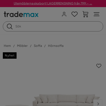
Utemöblerna ska bort! LAGERRENSNING från 799:– →
Hem
Möbler
Soffa
Hörnsoffa
Nyhet