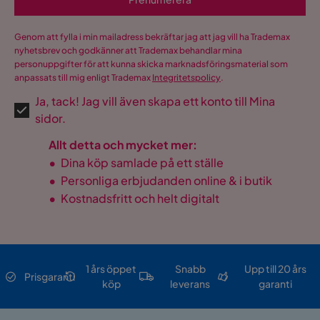
klädsel
Material stomme
Trä
Genom att fylla i min mailadress bekräftar jag att jag vill ha Trademax
nyhetsbrev och godkänner att Trademax behandlar mina
Pilling av 1 till 5
4
personuppgifter för att kunna skicka marknadsföringsmaterial som
anpassats till mig enligt Trademax
Integritetspolicy
.
Martindale
100000
Ja, tack! Jag vill även skapa ett konto till Mina
sidor.
Material
Manchester
Allt detta och mycket mer:
Sammansättning
92% PES, 8% PA
•
Dina köp samlade på ett ställe
•
Personliga erbjudanden online & i butik
Material klädsel
Polyester
•
Kostnadsfritt och helt digitalt
Övrigt
Klädsel
Lincoln 01, Offwhite
1 års öppet
Snabb
Upp till 20 års
Prisgaranti
köp
leverans
garanti
Form
Rektangulär
Färgnamn
Offwhite