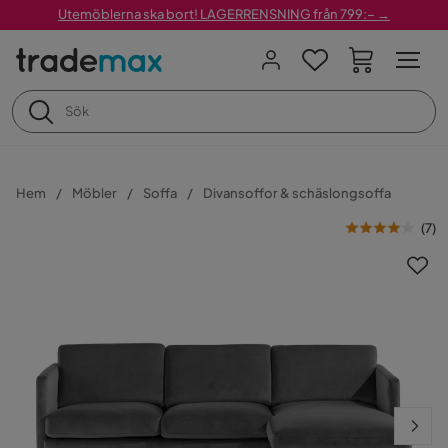
Utemöblerna ska bort! LAGERRENSNING från 799:– →
Hem
Möbler
Soffa
Divansoffor & schäslongsoffa
(
7
)