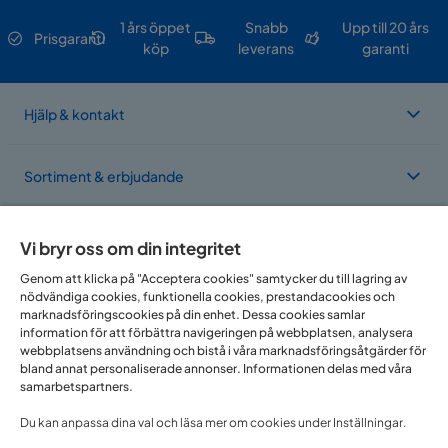
1 års öppet
Snabb
Upp till 20 års
Prisgaranti
köp
leverans
garanti
Hjälp & kontakt
Sortiment & erbjudande
Om Trademax
Vi bryr oss om din integritet
Genom att klicka på "Acceptera cookies" samtycker du till lagring av
nödvändiga cookies, funktionella cookies, prestandacookies och
Vi finns i flera länder
marknadsföringscookies på din enhet. Dessa cookies samlar
information för att förbättra navigeringen på webbplatsen, analysera
webbplatsens användning och bistå i våra marknadsföringsåtgärder för
bland annat personaliserade annonser. Informationen delas med våra
samarbetspartners.
Du kan anpassa dina val och läsa mer om cookies under Inställningar.