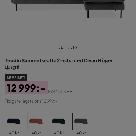
1 av 10
Teodin Sammetssoffa 2-sits med Divan Höger
Ljusgrå
SE PRISET!
12 999:-
Förr
14 499:-
Pris
Original
Tidigare lägsta pris 12 999:-
Pris
Pris
Pris
Pris
Pris
+
0 kr
+
0 kr
+
0 kr
+
0 kr