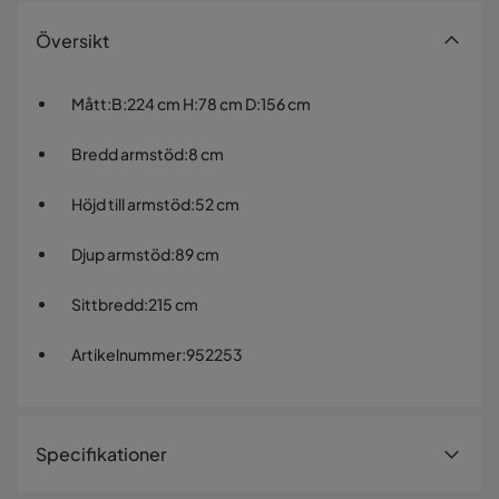
Översikt
Mått
:
B:224 cm H:78 cm D:156 cm
Bredd armstöd
:
8 cm
Höjd till armstöd
:
52 cm
Djup armstöd
:
89 cm
Sittbredd
:
215 cm
Artikelnummer
:
952253
Specifikationer