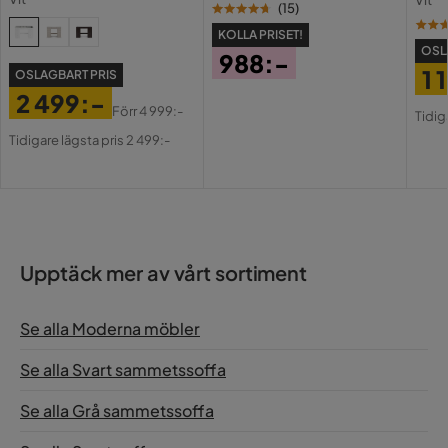
Vit
USB-
(
15
)
Eveliina K
KOLLA PRISET!
EK
OSL
988:-
1 
OSLAGBART PRIS
Pris
2 499:-
6 år sedan
Pri
Or
Förr
4 999:-
Tidig
Pris
Original
Pri
Tidigare lägsta pris 2 499:-
Pris
Verified by Trustvoice
Upptäck mer av vårt sortiment
Se alla Moderna möbler
Se alla Svart sammetssoffa
Se alla Grå sammetssoffa