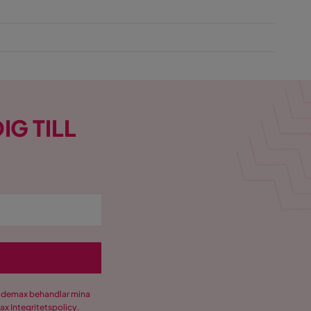
IG TILL
Trademax behandlar mina
max
Integritetspolicy
.