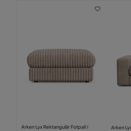
Klädselutseende
Mancheste
Dynfyllning
Skuret sku
Funktion
Vändbara dynor
Nej
Avtagbar klädsel position
Sittdyna &
Avtagbar klädsel
Ja
Övrigt
Färgnamn
Greige,Gr
Tvättbar
Nej
Färg ben
Svart
Arken Lyx Rektangulär Fotpall i
Arken Lyx