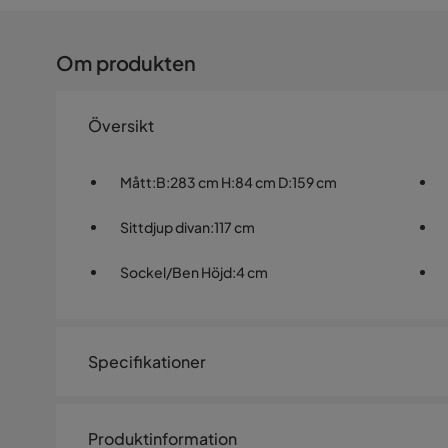
Om produkten
Översikt
Mått
:
B:283 cm H:84 cm D:159 cm
Sittdjup divan
:
117 cm
Sockel/Ben Höjd
:
4 cm
Specifikationer
Artikelnummer:
SYN0058252
Produktinformation
Storlek