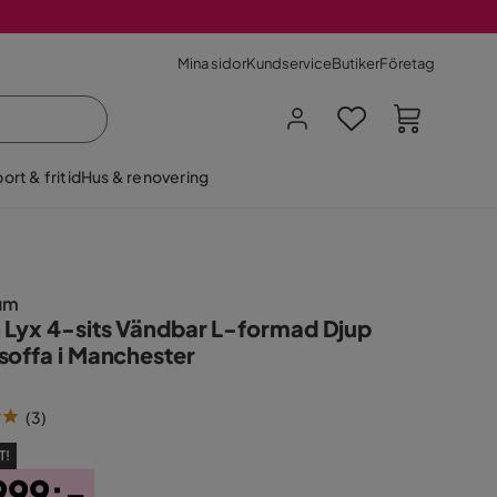
Mina sidor
Kundservice
Butiker
Företag
ort & fritid
Hus & renovering
um
 Lyx 4-sits Vändbar L-formad Djup
soffa i Manchester
(
3
)
T!
999:-