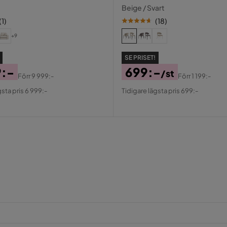
Beige / Svart
(
1
)
(
18
)
+9
reige Manchester
SE PRISET!
9:-
699:-
/st
Förr
9 999:-
Förr
1 199:-
al
Pris
Original
gsta pris 6 999:-
Tidigare lägsta pris 699:-
Pris