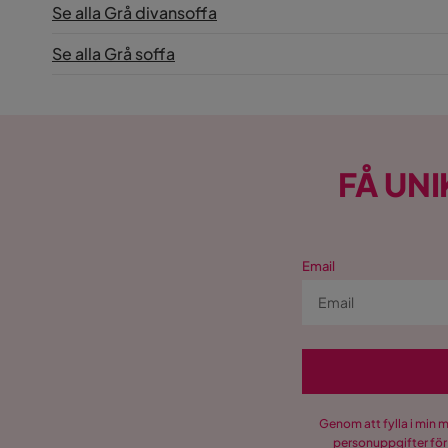
Se alla Grå divansoffa
Se alla Grå soffa
FÅ UNI
Email
Genom att fylla i min 
personuppgifter för