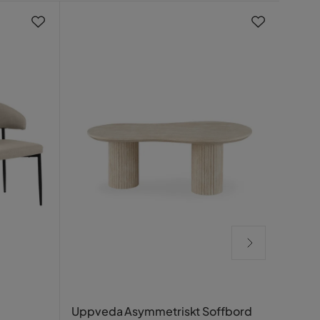
Gemm
Uppveda Asymmetriskt Soffbord