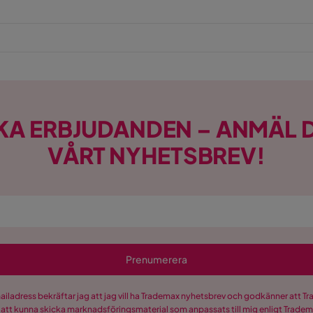
KA ERBJUDANDEN – ANMÄL D
VÅRT NYHETSBREV!
Prenumerera
mailadress bekräftar jag att jag vill ha Trademax nyhetsbrev och godkänner att 
 att kunna skicka marknadsföringsmaterial som anpassats till mig enligt Trade