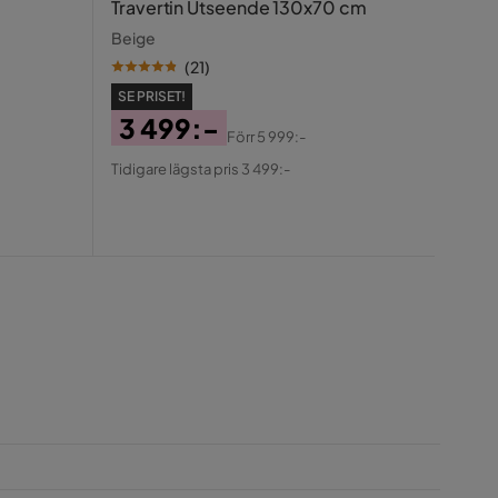
matst
Travertin Utseende 130x70 cm
med 
Vit Te
Beige
(
21
)
SE PR
SE PRISET!
49
3 499:-
Förr
5 999:-
Pris
Ori
Pris
Original
Tidiga
Tidigare lägsta pris 3 499:-
Pris
Pris