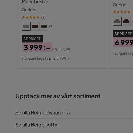
Manchester
Greige
Vikt
130 kg
Greige
(
1
)
Färg
Grå,Beige
+9
Klädsel
Vito 30, G
SE PRISET!
SE PRISET!
6 99
Fotpall ingår
Nej
3 999:-
Pris
Origin
Förr
4 999:-
Tidigare lä
Pris
Original
Form
L-formad
Pris
Tidigare lägsta pris 3 999:-
Pris
Serie
Upptäck mer av vårt sortiment
Se alla Beige divansoffa
Se alla Beige soffa