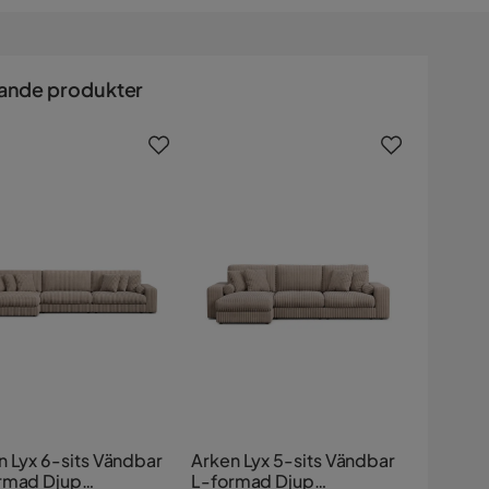
ande produkter
n Lyx 6-sits Vändbar
Arken Lyx 5-sits Vändbar
rmad Djup
L-formad Djup