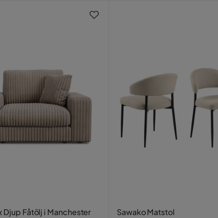
rtyg
m,Fiberboll
 ryggdyna
ey
 Djup Fåtölj i Manchester
Sawako Matstol