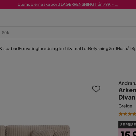
Utemöblerna ska bort! LAGERRENSNING från 799:– →
 & spabad
Förvaring
Inredning
Textil & mattor
Belysning & el
Hushåll
Sp
Andrar
Arken
Divan
Greige
SE PRISE
15 