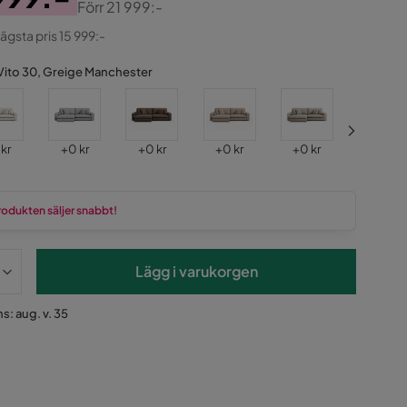
Förr
21 999:-
ginal
lägsta pris 15 999:-
Vito 30, Greige Manchester
s
Pris
Pris
Pris
Pris
Pris
 kr
+
0 kr
+
0 kr
+
0 kr
+
0 kr
+
2 500 k
rodukten säljer snabbt!
Lägg i varukorgen
s: aug. v. 35