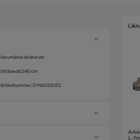
Likn
Varumärke
:
Andrarum
Sittbredd
:
240 cm
Artikelnummer
:
SYN0058252
Arke
L-fo