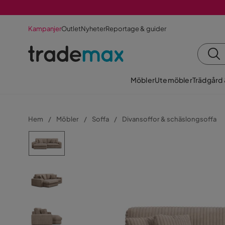
Kampanjer
Outlet
Nyheter
Reportage & guider
Möbler
Utemöbler
Trädgård
Hem
Möbler
Soffa
Divansoffor & schäslongsoffa