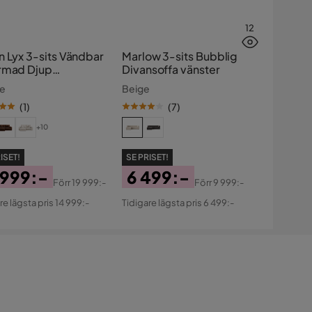
12
n Lyx 3-sits Vändbar
Marlow 3-sits Bubblig
rmad Djup
Divansoffa vänster
nsoffa i Manchester
ge
Beige
(
1
)
(
7
)
+10
ISET!
SE PRISET!
 999:-
6 499:-
Förr
19 999:-
Förr
9 999:-
s
ginal
Pris
Original
re lägsta pris 14 999:-
Tidigare lägsta pris 6 499:-
s
Pris