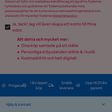
Genom att fylla i min mailadress bekräftar jag att jag vill ha Trademax
nyhetsbrev och godkänner att Trademax behandlar mina
personuppgifter för att kunna skicka marknadsföringsmaterial som
anpassats till mig enligt Trademax
Integritetspolicy
.
Ja, tack! Jag vill även skapa ett konto till Mina
sidor.
Allt detta och mycket mer:
•
Dina köp samlade på ett ställe
•
Personliga erbjudanden online & i butik
•
Kostnadsfritt och helt digitalt
1 års öppet
Snabb
Upp till 20 års
Prisgaranti
köp
leverans
garanti
Hjälp & kontakt