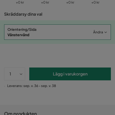
Pris
Pris
Pris
Pris
+
0 kr
+
0 kr
+
0 kr
+
0 kr
Skräddarsy dina val
Orientering/Sida
Ändra
Vänstervänd
Lägg i varukorgen
Leverans: sep. v. 36 - sep. v. 38
Om produkten