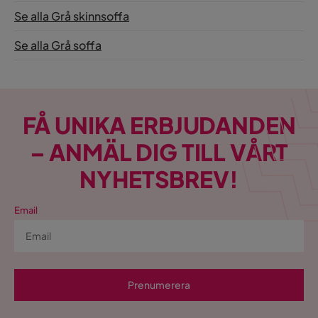
Se alla Grå skinnsoffa
Det är ok
Se alla Grå soffa
Översatt från danska
•
Visa original
5 år sedan
1
Visa fler recensioner
FÅ UNIKA ERBJUDANDEN
Verified by Trustvoice
– ANMÄL DIG TILL VÅRT
NYHETSBREV!
Email
Prenumerera