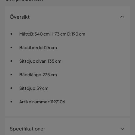
Översikt
Mått
:
B:340 cm H:73 cm D:190 cm
Bäddbredd
:
126 cm
Sittdjup divan
:
135 cm
Bäddlängd
:
275 cm
Sittdjup
:
59 cm
Artikelnummer
:
1197106
Specifikationer