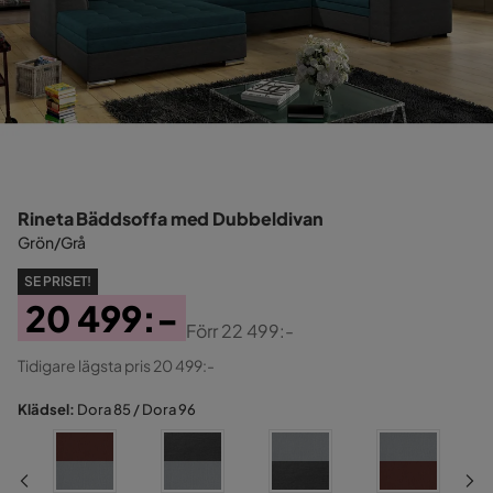
Rineta Bäddsoffa med Dubbeldivan
Grön/Grå
SE PRISET!
20 499:-
Förr
22 499:-
Pris
Original
Tidigare lägsta pris 20 499:-
Pris
Klädsel:
Dora 85 / Dora 96