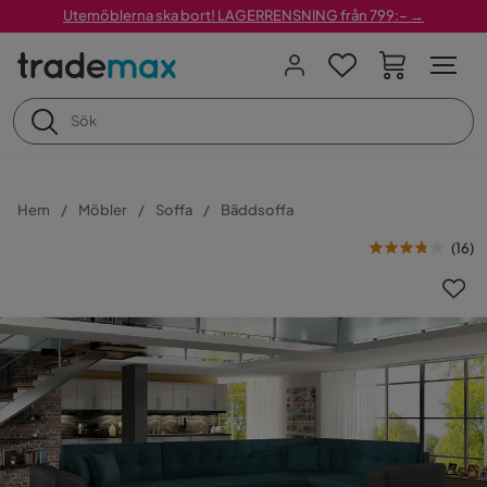
Utemöblerna ska bort! LAGERRENSNING från 799:– →
Hem
Möbler
Soffa
Bäddsoffa
(
16
)