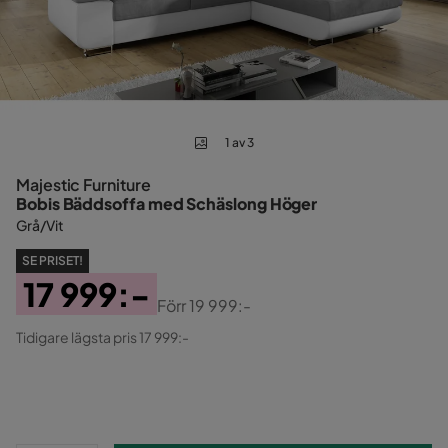
1 av 3
Majestic Furniture
Bobis Bäddsoffa med Schäslong Höger
Grå/Vit
SE PRISET!
17 999:-
Förr
19 999:-
Pris
Original
Tidigare lägsta pris 17 999:-
Pris