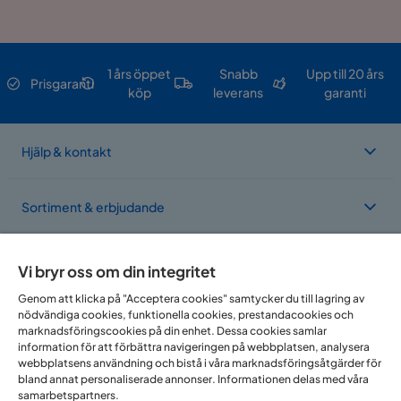
1 års öppet
Snabb
Upp till 20 års
Prisgaranti
köp
leverans
garanti
Hjälp & kontakt
Sortiment & erbjudande
Om Trademax
Vi bryr oss om din integritet
Genom att klicka på "Acceptera cookies" samtycker du till lagring av
nödvändiga cookies, funktionella cookies, prestandacookies och
Vi finns i flera länder
marknadsföringscookies på din enhet. Dessa cookies samlar
information för att förbättra navigeringen på webbplatsen, analysera
webbplatsens användning och bistå i våra marknadsföringsåtgärder för
bland annat personaliserade annonser. Informationen delas med våra
samarbetspartners.