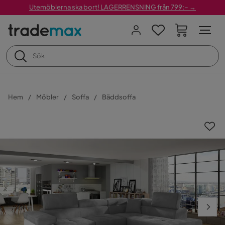
Utemöblerna ska bort! LAGERRENSNING från 799:– →
Hem
Möbler
Soffa
Bäddsoffa