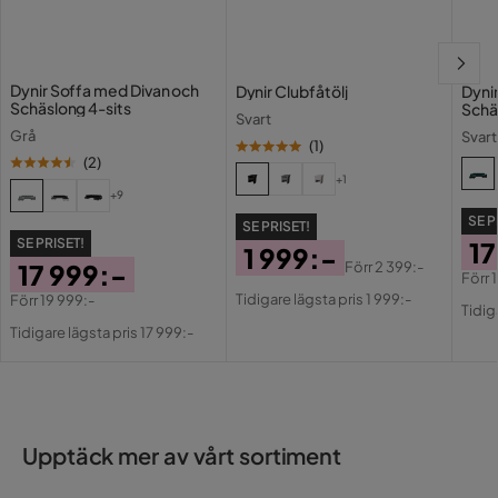
Övrigt
Färgnamn
Grå/Vit
Dynir Soffa med Divan och
Dynir Clubfåtölj
Dyni
Tvättbar
Nej
Schäslong 4-sits
Schä
Svart
Grå
Svar
Garanti
10 år
(
1
)
(
2
)
+1
Stil
Futurism
+9
SE P
SE PRISET!
Utdragbar dagbädd
Ja
SE PRISET!
17
1 999:-
17 999:-
Förr
2 399:-
Förr
Pris
Original
Färg
Vit,Grå
Pri
Or
Tidigare lägsta pris 1 999:-
Förr
19 999:-
Tidig
Pris
Pris
Original
Pri
Tidigare lägsta pris 17 999:-
Fotpall ingår
Nej
Pris
Bäddriktning
Längsbäddad
Form
L-formad
Upptäck mer av vårt sortiment
Serie
Bobis