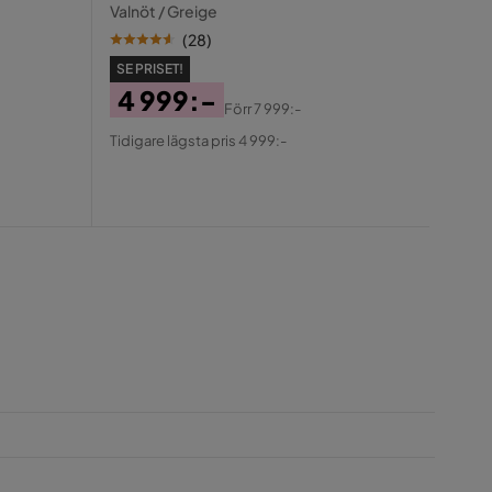
Beige
Valnöt / Greige
(
28
)
SE PRISET!
4 999:-
Förr
7 999:-
SE PR
Pris
Original
Tidigare lägsta pris 4 999:-
6 
Pris
Pris
Ori
Tidiga
Pris