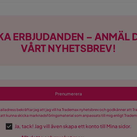
KA ERBJUDANDEN – ANMÄL D
VÅRT NYHETSBREV!
Prenumerera
mailadress bekräftar jag att jag vill ha Trademax nyhetsbrev och godkänner att 
 att kunna skicka marknadsföringsmaterial som anpassats till mig enligt Trade
Ja, tack! Jag vill även skapa ett konto till Mina sidor.