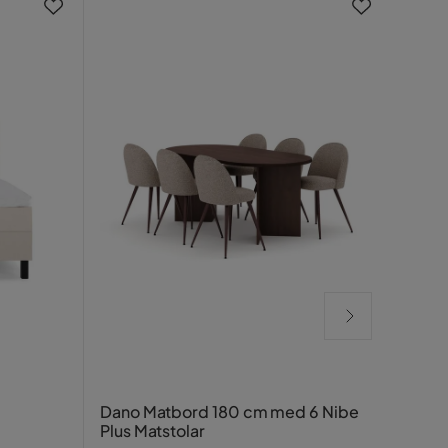
HVIL
Dano Matbord 180 cm med 6 Nibe
160x
Plus Matstolar
diam