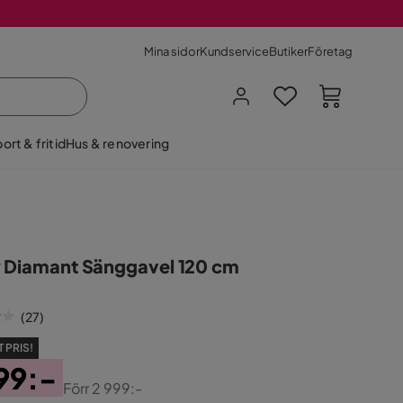
Mina sidor
Kundservice
Butiker
Företag
ort & fritid
Hus & renovering
 Diamant Sänggavel 120 cm
(
27
)
 PRIS!
99:-
Förr
2 999:-