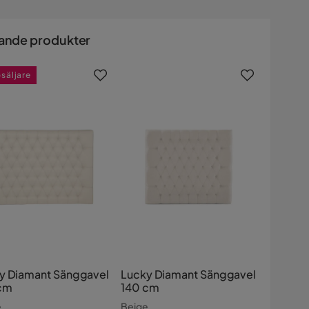
ande produkter
säljare
y Diamant Sänggavel
Lucky Diamant Sänggavel
cm
140 cm
e
Beige