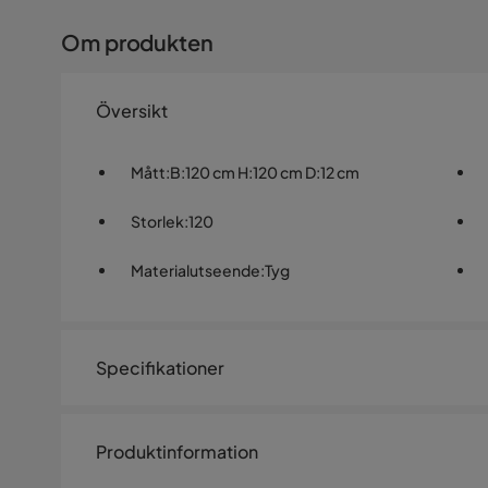
Om produkten
Översikt
Mått
:
B:120 cm H:120 cm D:12 cm
Storlek
:
120
Materialutseende
:
Tyg
Specifikationer
Artikelnummer:
577216
Produktinformation
Storlek