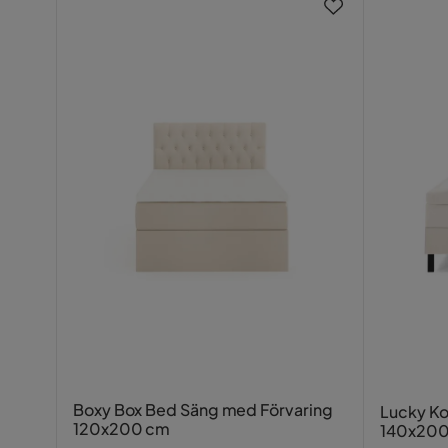
U
Färg
Beige
Mycket nöjd med sänggaveln.
Serie
Lucky
Övrig information
Väggfästen
Christel G
•
6 år sedan
CG
Mycket fin, bra kvalitet
Teresa V
•
9 månader sedan
TV
Jag gillar den inte eftersom jag inte kunde fäs
Översatt från finska
•
Visa original
Hibak W
•
2 år sedan
HW
Boxy Box Bed Säng med Förvaring
Lucky K
120x200 cm
140x200