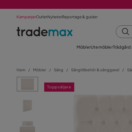
Kampanjer
Outlet
Nyheter
Reportage & guider
Möbler
Utemöbler
Trädgård
Hem
Möbler
Säng
Sängtillbehör & sänggavel
Sä
Toppsäljare