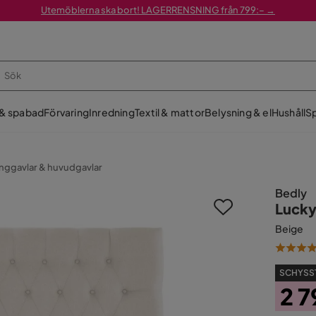
Utemöblerna ska bort! LAGERRENSNING från 799:– →
 & spabad
Förvaring
Inredning
Textil & mattor
Belysning & el
Hushåll
Sp
nggavlar & huvudgavlar
Bedly
Lucky
Beige
SCHYSST
2 7