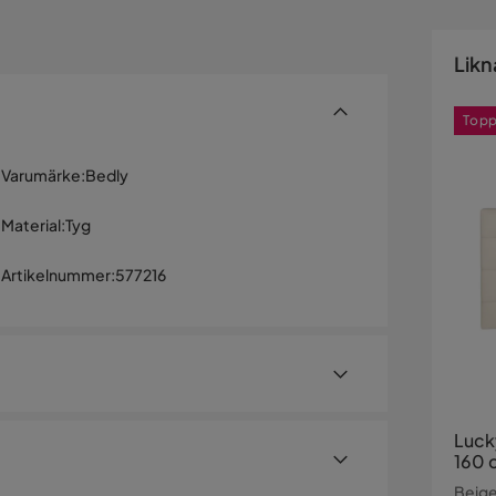
Likn
Topp
Varumärke
:
Bedly
Material
:
Tyg
Artikelnummer
:
577216
Luck
160 
Beig