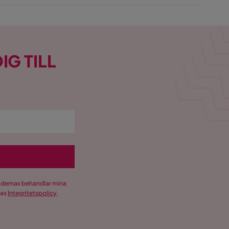
IG TILL
Trademax behandlar mina
max
Integritetspolicy
.