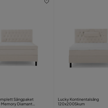
 ingår.
1
ta den på sängen eller väggen.
omplett Sängpaket
Lucky Kontinentalsäng
 Memory Diamant
120x200Skum