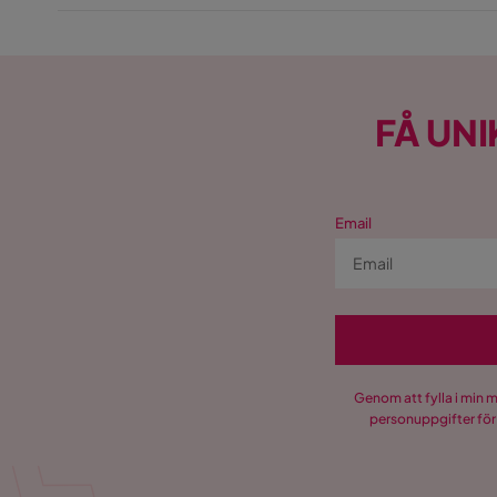
FÅ UNI
Email
Genom att fylla i min 
personuppgifter för