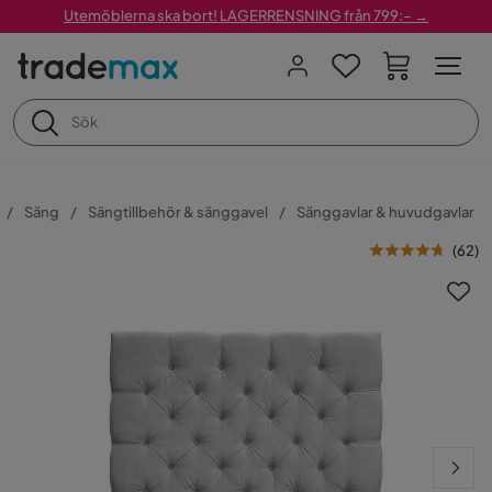
Utemöblerna ska bort! LAGERRENSNING från 799:– →
Säng
Sängtillbehör & sänggavel
Sänggavlar & huvudgavlar
(
62
)