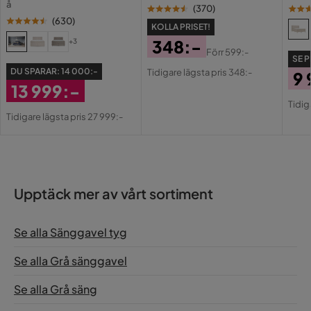
å
(
370
)
Bra produkt, god kvalitet
(
630
)
KOLLA PRISET!
Serie
Joluma
4 år sedan
348:-
+3
Förr
599:-
SE P
Namn klädsel
Lulu Light Grey
Pris
Original
Memed
M
DU SPARAR:
14 000:-
Tidigare lägsta pris 348:-
9 
Pris
13 999:-
Pri
Or
Snygg och passar utmärkt till Joluma Kontinentalsäng.
Tidig
Rabatterat
Pri
Tidigare lägsta pris 27 999:-
Pris
4 år sedan
Cindy A
CA
Upptäck mer av vårt sortiment
Fin!
4 år sedan
Se alla Sänggavel tyg
Visa fler recensioner
Se alla Grå sänggavel
Verified by Trustvoice
Se alla Grå säng