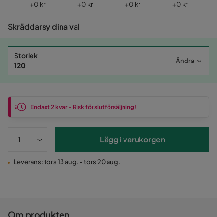
Pris
Pris
Pris
Pris
+
0 kr
+
0 kr
+
0 kr
+
0 kr
Skräddarsy dina val
Storlek
Ändra
120
Endast 2 kvar - Risk för slutförsäljning!
Lägg i varukorgen
Leverans: tors 13 aug. - tors 20 aug.
Om produkten