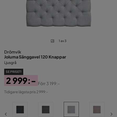
1 av 3
Drömvik
Joluma Sänggavel 120 Knappar
Ljusgrå
SE PRISET!
2 999:-
Förr
3 199:-
Pris
Original
Tidigare lägsta pris 2 999:-
Pris