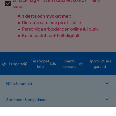
Ja, tack! Jag vill även skapa ett konto till Mina
sidor.
Allt detta och mycket mer:
•
Dina köp samlade på ett ställe
•
Personliga erbjudanden online & i butik
•
Kostnadsfritt och helt digitalt
1 års öppet
Snabb
Upp till 20 års
Prisgaranti
köp
leverans
garanti
Hjälp & kontakt
Sortiment & erbjudande
Om Trademax