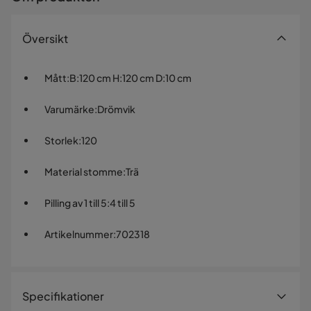
Översikt
Mått
:
B:120 cm H:120 cm D:10 cm
Varumärke
:
Drömvik
Storlek
:
120
Material stomme
:
Trä
Pilling av 1 till 5
:
4 till 5
Artikelnummer
:
702318
Specifikationer