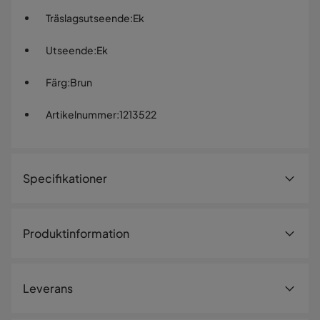
Träslagsutseende
:
Ek
Utseende
:
Ek
Färg
:
Brun
Artikelnummer
:
1213522
Specifikationer
Artikelnummer:
1213522
Produktinformation
Storlek
Höjd
100 cm
Leverans
Bredd
100 cm