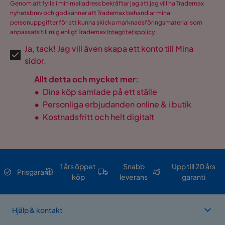
Genom att fylla i min mailadress bekräftar jag att jag vill ha Trademax
nyhetsbrev och godkänner att Trademax behandlar mina
personuppgifter för att kunna skicka marknadsföringsmaterial som
anpassats till mig enligt Trademax
Integritetspolicy
.
Ja, tack! Jag vill även skapa ett konto till Mina
sidor.
Allt detta och mycket mer:
•
Dina köp samlade på ett ställe
•
Personliga erbjudanden online & i butik
•
Kostnadsfritt och helt digitalt
1 års öppet
Snabb
Upp till 20 års
Prisgaranti
köp
leverans
garanti
Hjälp & kontakt