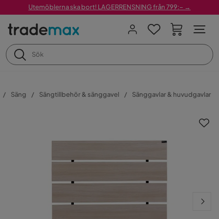
Utemöblerna ska bort! LAGERRENSNING från 799:– →
Säng
Sängtillbehör & sänggavel
Sänggavlar & huvudgavlar