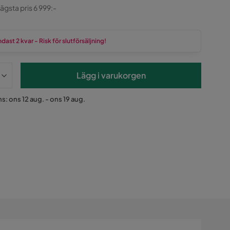
ginal
lägsta pris 6 999:-
dast 2 kvar - Risk för slutförsäljning!
Lägg i varukorgen
s: ons 12 aug. - ons 19 aug.