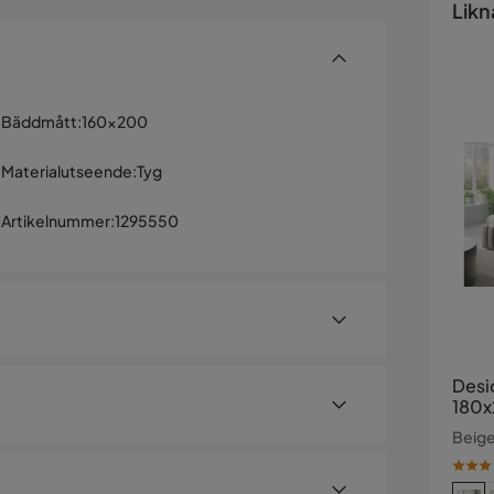
Likn
Bäddmått
:
160x200
Materialutseende
:
Tyg
Artikelnummer
:
1295550
Desi
180
Beig