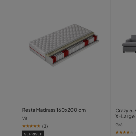
Sänggavel
Med sängg
Serie
Natalia
Madrass
Ingår ej
Resta Madrass 160x200 cm
Crazy 5-
X-Large 
Vit
Schäslon
Grå
(
3
)
SE PRISET!