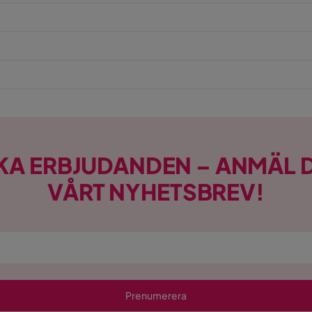
KA ERBJUDANDEN – ANMÄL D
VÅRT NYHETSBREV!
Prenumerera