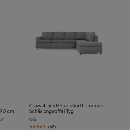
Bass
Crazy 4-sits Högervänd L-formad
190 cm
Schäslongsoffa i Tyg
Beige
 cm
Grå
SE PR
(
68
)