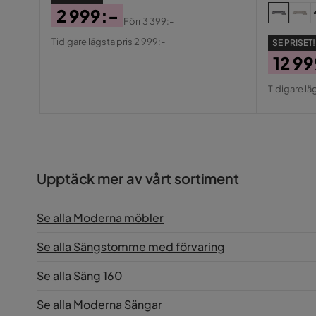
2 999:-
Förr
3 399:-
Pris
Original
Tidigare lägsta pris 2 999:-
SE PRISET!
Pris
12 9
Pris
Origin
Tidigare lä
Pris
Upptäck mer av vårt sortiment
Se alla Moderna möbler
Se alla Sängstomme med förvaring
Se alla Säng 160
Se alla Moderna Sängar