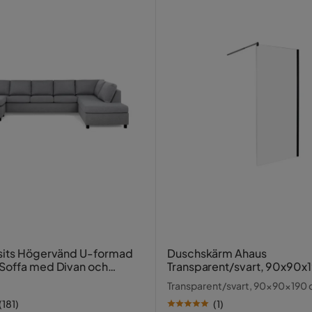
avel
sits Högervänd U-formad
Duschskärm Ahaus
Soffa med Divan och
Transparent/svart, 90x90x
g i Tyg
Transparent/svart, 90x90x190
(
181
)
(
1
)