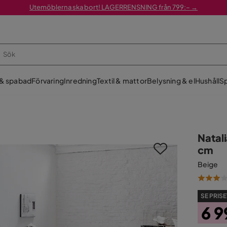
Utemöblerna ska bort! LAGERRENSNING från 799:– →
 & spabad
Förvaring
Inredning
Textil & mattor
Belysning & el
Hushåll
Sp
Natal
cm
Beige
SE PRISE
6 9