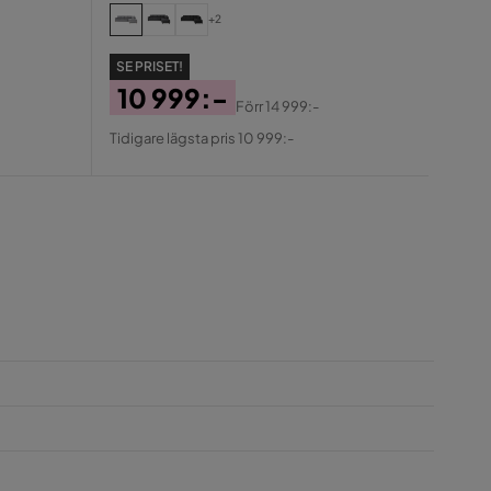
19
+2
Pris
Ori
Tidiga
Pris
SE PRISET!
10 999:-
Förr
14 999:-
Pris
Original
Tidigare lägsta pris 10 999:-
Pris