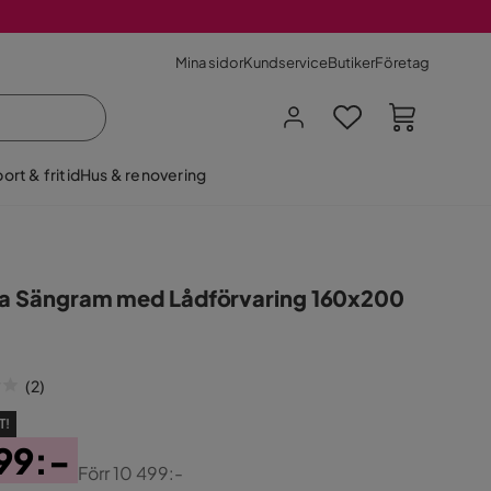
Mina sidor
Kundservice
Butiker
Företag
ort & fritid
Hus & renovering
ia Sängram med Lådförvaring 160x200
(
2
)
T!
99:-
Förr
10 499:-