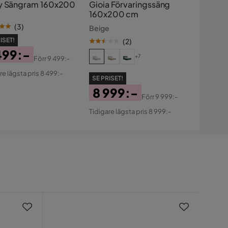
y Sängram 160x200
Gioia Förvaringssäng
160x200 cm
(
3
)
Beige
ISET!
(
2
)
499:-
+7
Förr
9 499:-
s
ginal
re lägsta pris 8 499:-
SE PRISET!
s
8 999:-
Förr
9 999:-
Pris
Original
Tidigare lägsta pris 8 999:-
Pris