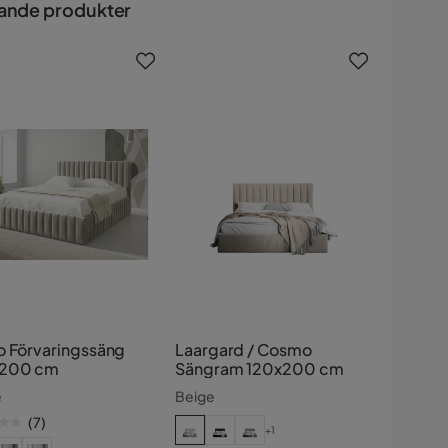
ande produkter
o Förvaringssäng
Laargard / Cosmo
x200 cm
Sängram 120x200 cm
e
Beige
(
7
)
+1