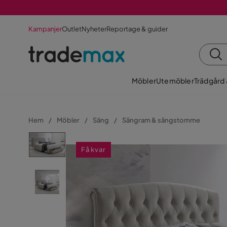
Kampanjer
Outlet
Nyheter
Reportage & guider
Möbler
Utemöbler
Trädgård
Hem
Möbler
Säng
Sängram & sängstomme
Få kvar