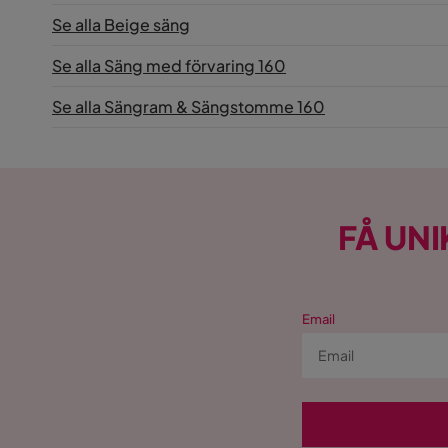
Se alla Beige säng
Se alla Säng med förvaring 160
Se alla Sängram & Sängstomme 160
FÅ UNI
Email