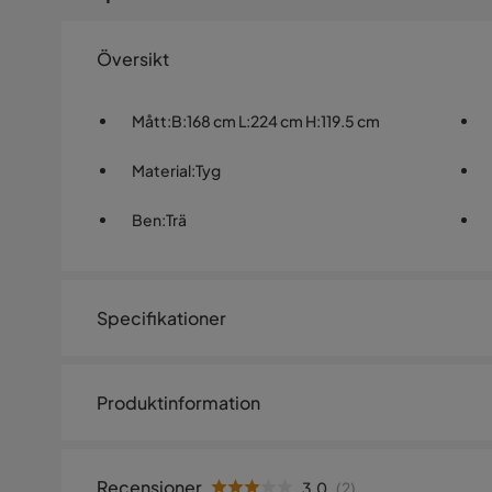
Översikt
Mått
:
B:168 cm L:224 cm H:119.5 cm
Material
:
Tyg
Ben
:
Trä
Specifikationer
Artikelnummer:
1295550
Produktinformation
Storlek
Höjd
119.5 cm
Recensioner
3.0
(
2
)