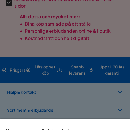
sidor.
Allt detta och mycket mer:
•
Dina köp samlade på ett ställe
•
Personliga erbjudanden online & i butik
•
Kostnadsfritt och helt digitalt
1 års öppet
Snabb
Upp till 20 års
Prisgaranti
köp
leverans
garanti
Hjälp & kontakt
Sortiment & erbjudande
Om Trademax