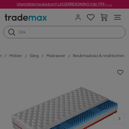
Utemöblerna ska bort! LAGERRENSNING från 799:– →
m
Möbler
Säng
Madrasser
Resårmadrass & resårbotten