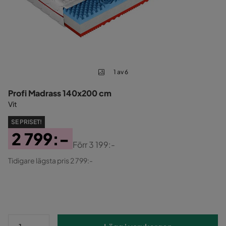
1 av 6
Profi Madrass 140x200 cm
Vit
SE PRISET!
2 799:-
Förr
3 199:-
Pris
Original
Tidigare lägsta pris 2 799:-
Pris