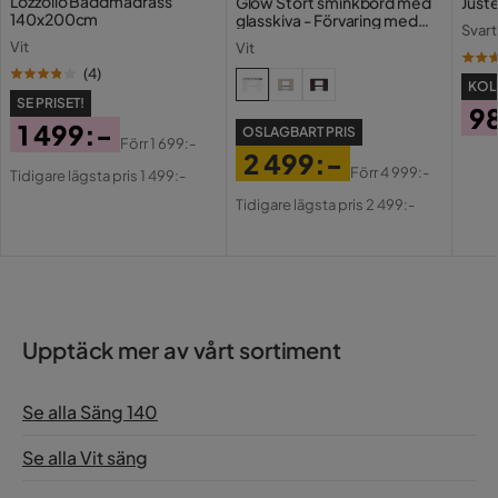
Lozzollo Bäddmadrass
Glow Stort sminkbord med
Juste
140x200cm
glasskiva - Förvaring med
Svart
lådor och fack 120 cm
Vit
Vit
(
4
)
KOLL
SE PRISET!
9
1 499:-
OSLAGBART PRIS
Pri
Förr
1 699:-
2 499:-
Pris
Original
Förr
4 999:-
Tidigare lägsta pris 1 499:-
Pris
Original
Pris
Tidigare lägsta pris 2 499:-
Pris
Upptäck mer av vårt sortiment
Se alla Säng 140
Se alla Vit säng