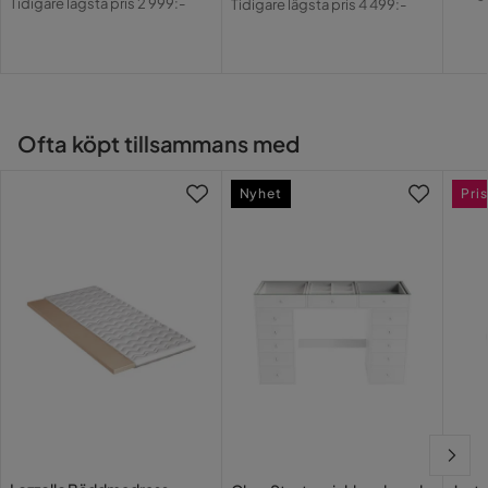
Tidigare lägsta pris 2 999:-
Tidigare lägsta pris 4 499:-
Pri
Pris
Pris
Ofta köpt tillsammans med
Nyhet
Pris