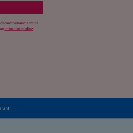
Trademax behandlar mina
max
Integritetspolicy
.
aranti