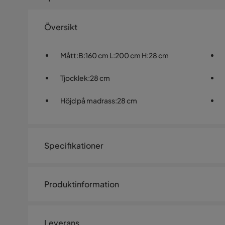
Översikt
Mått
:
B:160 cm L:200 cm H:28 cm
Tjocklek
:
28 cm
Höjd på madrass
:
28 cm
Specifikationer
Artikelnummer:
SQ0236544
Produktinformation
Storlek
Resårmadrass HARMONY DUO 7 ZONE 160x200xH28 cm. 
Höjd
28 cm
Fasthet: sommar – fast (8/10), vinter – extra fast (9/
Leverans