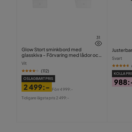
Madrasstyp
Memorysk
Vikt
43.8 kg
Skötselråd
Kemtvätta 
31
Serie
Glow Stort sminkbord med
Justerba
glasskiva - Förvaring med lådor och
Svart
fack 120 cm
Vit
(
112
)
KOLLA PRI
OSLAGBART PRIS
988:
2 499:-
Pris
Förr
4 999:-
Pris
Original
Tidigare lägsta pris 2 499:-
Pris