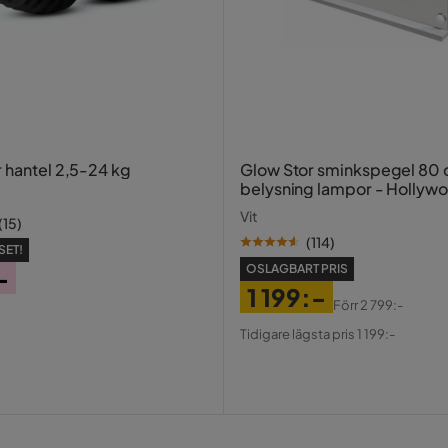
um,Pocket
de avtagbara överdragen.
r hantel 2,5-24 kg
Glow Stor sminkspegel 80
belysning lampor - Hollyw
spegel med USB-charging
Vit
(
15
)
(
114
)
SET!
OSLAGBART PRIS
-
1 199:-
Förr
2 799:-
Pris
Original
Tidigare lägsta pris 1 199:-
Pris