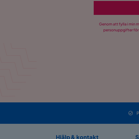
Genom att fylla i min 
personuppgifter för
P
Hjälp & kontakt
S