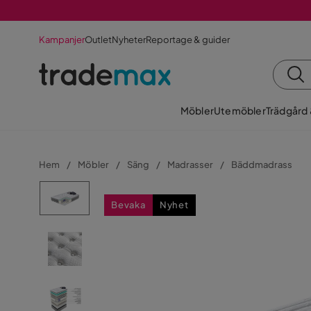
Kampanjer
Outlet
Nyheter
Reportage & guider
Möbler
Utemöbler
Trädgård
Hem
Möbler
Säng
Madrasser
Bäddmadrass
Bevaka
Nyhet