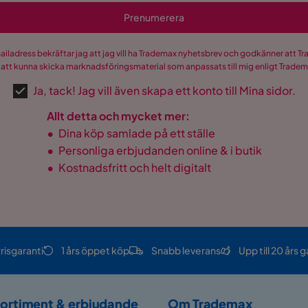
Prenumerera
mailadress bekräftar jag att jag vill ha Trademax nyhetsbrev och godkänner att 
 att kunna skicka marknadsföringsmaterial som anpassats till mig enligt Trade
Ja, tack! Jag vill även skapa ett konto till Mina sidor.
Allt detta och mycket mer:
•
Dina köp samlade på ett ställe
•
Personliga erbjudanden online & i butik
•
Kostnadsfritt och helt digitalt
risgaranti
1 års öppet köp
Snabb leverans
Upp till 20 års g
ortiment & erbjudande
Om Trademax