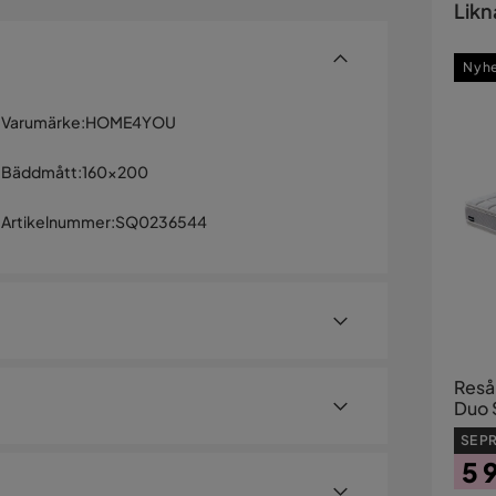
Likn
Nyh
Varumärke
:
HOME4YOU
Bäddmått
:
160x200
Artikelnummer
:
SQ0236544
Reså
Duo 
160
SE PR
Madrassen är vändbar: sommar och vinter.
5 
10). Överdragen är avtagbara med dragkedjor på