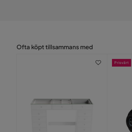
Materialval
Polyuretan
Stoppning
Skum
Materialtyp
Pocketfjäd
Material klädsel
Ice silk-ty
Ofta köpt tillsammans med
Material bäddmadrass
Pocketfjäd
Prisvärt
Funktion
Avtagbar klädsel
Ja
Övrigt
Fasthetsgrad
Extra fast,
Fjädring resårmadrass
Pocket