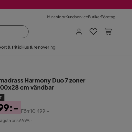
Mina sidor
Kundservice
Butiker
Företag
ort & fritid
Hus & renovering
madrass Harmony Duo 7 zoner
00x28 cm vändbar
T!
99:-
Förr
10 499:-
ginal
lägsta pris 6 999:-