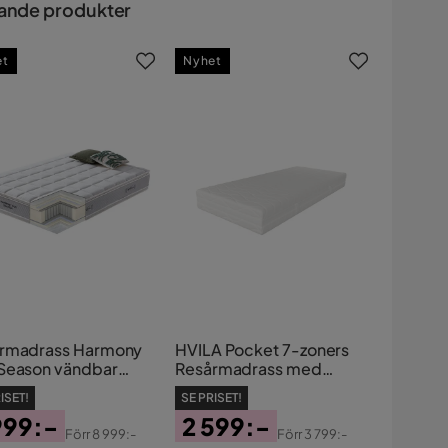
ande produkter
et
Nyhet
rmadrass Harmony
HVILA Pocket 7-zoners
Season vändbar
Resårmadrass med
x200x29 cm
Tvättbar Klädsel 80x200
ISET!
SE PRISET!
cm
999:-
2 599:-
Förr
8 999:-
Förr
3 799:-