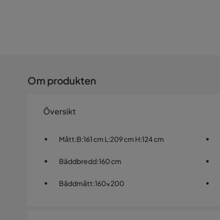
Om produkten
Översikt
Mått
:
B:161 cm L:209 cm H:124 cm
Bäddbredd
:
160 cm
Bäddmått
:
160x200