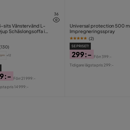
36
-sits Vänstervänd L-
Universal protection 500 m
jup Schäslongsoffa i
Impregneringsspray
ter
(
2
)
SE PRISET!
(
130
)
är
299:-
+12
Förr
399:-
Pris
Original
Tidigare lägsta pris 299:-
Pris
99:-
Förr
21 999:-
al
gsta pris 14 999:-
st
ad har inte vecklats ut i alla hörn som
2