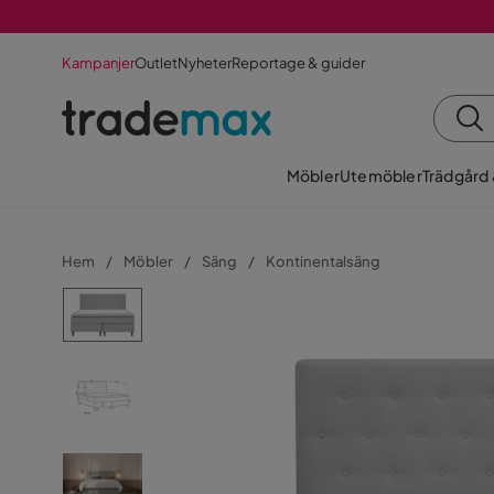
Kampanjer
Outlet
Nyheter
Reportage & guider
Möbler
Utemöbler
Trädgård
Hem
Möbler
Säng
Kontinentalsäng