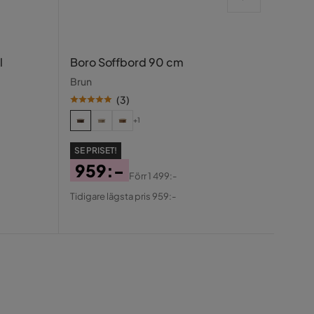
Rich
l
Boro Soffbord 90 cm
Winst
Brun
Rökt e
(
3
)
SE PR
+1
9 
Pris
Ori
SE PRISET!
Tidiga
959:-
Pris
Förr
1 499:-
Pris
Original
Tidigare lägsta pris 959:-
Pris