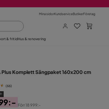
Mina sidor
Kundservice
Butiker
Företag
ort & fritid
Hus & renovering
 Plus Komplett Sängpaket 160x200 cm
(
66
)
T!
99:-
Förr
18 999:-