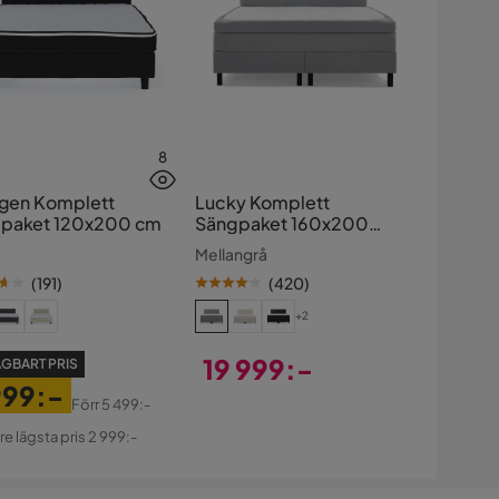
8
ingen Komplett
Lucky Komplett
paket 120x200 cm
Sängpaket 160x200
Memory Slät Sänggavel
Mellangrå
(
191
)
(
420
)
+2
19 999:-
GBART PRIS
999:-
Pris
Förr
5 499:-
s
ginal
re lägsta pris 2 999:-
s