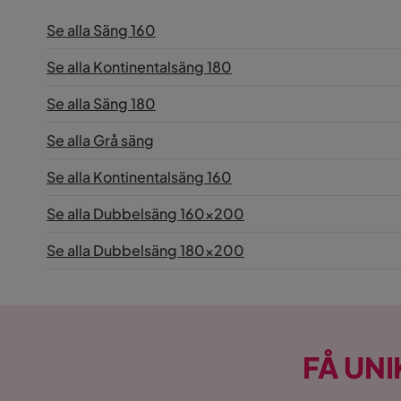
Vikt
115 kg
Se alla Säng 160
Färg
Grå
Se alla Kontinentalsäng 180
Madrass
Resårmadr
Se alla Säng 180
Se alla Grå säng
Sänggavel
Med sängg
Se alla Kontinentalsäng 160
Serie
HVILA Plus
Se alla Dubbelsäng 160x200
Madrass
Resårmadr
Se alla Dubbelsäng 180x200
Material bäddmadrass
Skum
FÅ UNI