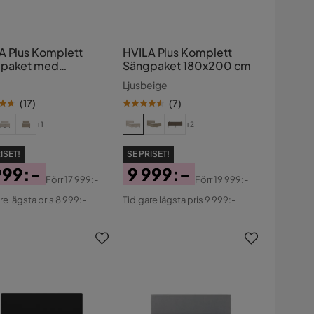
A Plus Komplett
HVILA Plus Komplett
paket med
Sängpaket 180x200 cm
aring 140x200 cm
Ljusbeige
(
17
)
(
7
)
+1
+2
ISET!
SE PRISET!
999:-
9 999:-
Förr
17 999:-
Förr
19 999:-
s
ginal
Pris
Original
re lägsta pris 8 999:-
Tidigare lägsta pris 9 999:-
s
Pris