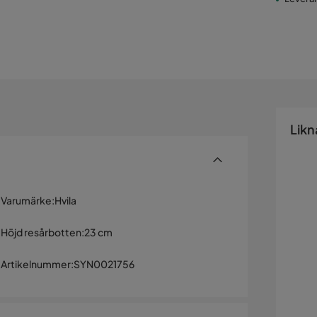
Likn
Varumärke
:
Hvila
Höjd resårbotten
:
23 cm
Artikelnummer
:
SYN0021756