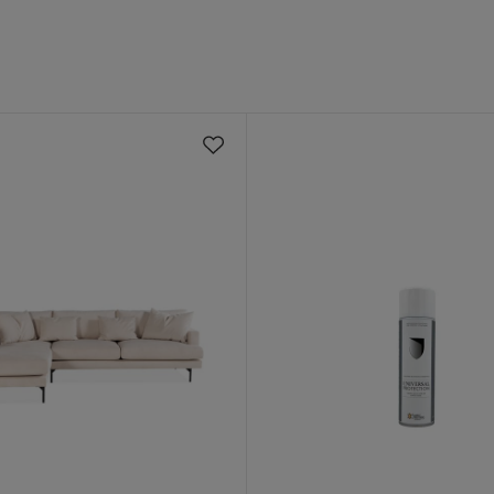
rlekar och kulörer för att du ska kunna hitta en
llfjädrar; skum 25 kg/m³
en cm
ster,6% Nylon
tta är min första kontinentalsäng och
årbotten med bäddmadrass.
g/m³