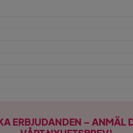
Verified by Trustvoice
ass och bäddmadrass ingår
avel
ass
KA ERBJUDANDEN – ANMÄL D
VÅRT NYHETSBREV!