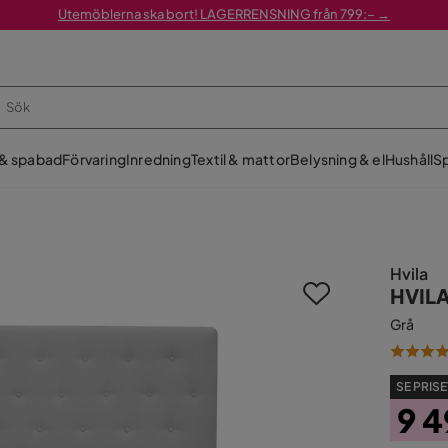
Utemöblerna ska bort! LAGERRENSNING från 799:– →
 & spabad
Förvaring
Inredning
Textil & mattor
Belysning & el
Hushåll
Sp
Hvila
HVILA
Grå
SE PRISE
9 4