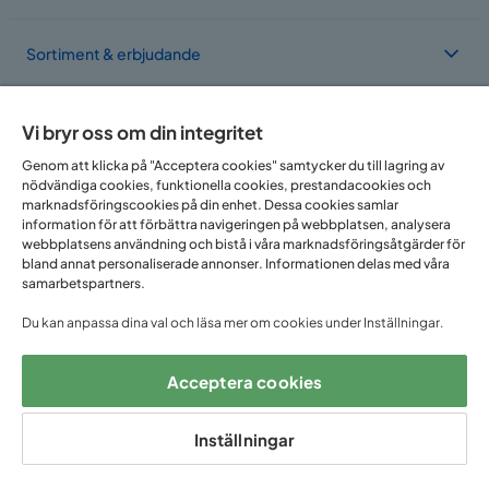
Sortiment & erbjudande
Om Trademax
Vi bryr oss om din integritet
Genom att klicka på "Acceptera cookies" samtycker du till lagring av
nödvändiga cookies, funktionella cookies, prestandacookies och
Vi finns i flera länder
marknadsföringscookies på din enhet. Dessa cookies samlar
information för att förbättra navigeringen på webbplatsen, analysera
webbplatsens användning och bistå i våra marknadsföringsåtgärder för
bland annat personaliserade annonser. Informationen delas med våra
samarbetspartners.
Du kan anpassa dina val och läsa mer om cookies under Inställningar.
Acceptera cookies
Följ oss på:
Inställningar
Copyright © 2025 Home Furnishing Nordic AB