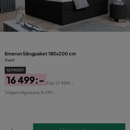
Emeron Sängpaket 180x200 cm
Svart
SE PRISET!
16 499:-
Förr
17 999:-
Pris
Original
Tidigare lägsta pris 16 499:-
Pris