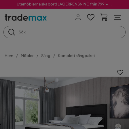
Utemöblerna ska bort! LAGERRENSNING från 799:– →
Hem
Möbler
Säng
Komplett sängpaket