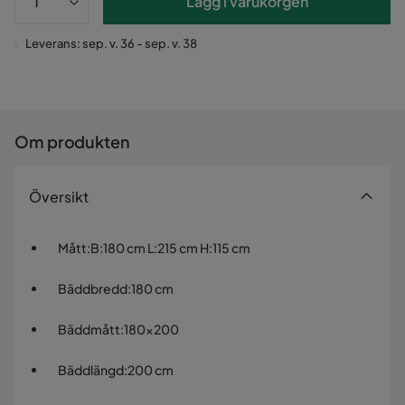
Lägg i varukorgen
Leverans: sep. v. 36 - sep. v. 38
Om produkten
Översikt
Mått
:
B:180 cm L:215 cm H:115 cm
Bäddbredd
:
180 cm
Bäddmått
:
180x200
Bäddlängd
:
200 cm