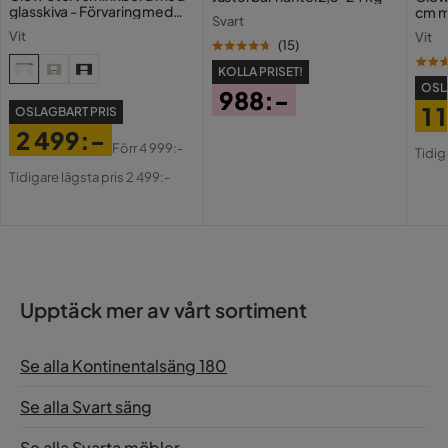
glasskiva - Förvaring med
cm m
Svart
lådor och fack 120 cm
Holl
Vit
Vit
USB-
(
15
)
KOLLA PRISET!
OSL
988:-
1 
OSLAGBART PRIS
Pris
2 499:-
Pri
Or
Förr
4 999:-
Tidig
Pris
Original
Pri
Tidigare lägsta pris 2 499:-
Pris
Upptäck mer av vårt sortiment
Se alla Kontinentalsäng 180
Se alla Svart säng
Se alla Svarta möbler