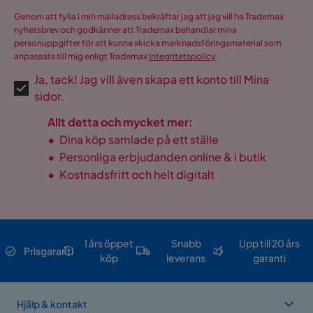
Genom att fylla i min mailadress bekräftar jag att jag vill ha Trademax
nyhetsbrev och godkänner att Trademax behandlar mina
personuppgifter för att kunna skicka marknadsföringsmaterial som
anpassats till mig enligt Trademax
Integritetspolicy
.
Ja, tack! Jag vill även skapa ett konto till Mina
sidor.
Allt detta och mycket mer:
•
Dina köp samlade på ett ställe
•
Personliga erbjudanden online & i butik
•
Kostnadsfritt och helt digitalt
1 års öppet
Snabb
Upp till 20 års
Prisgaranti
köp
leverans
garanti
Hjälp & kontakt