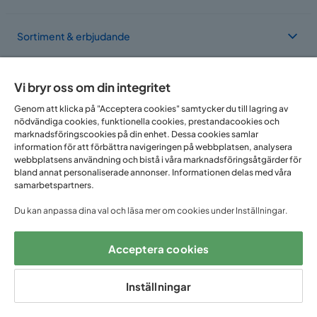
Sortiment & erbjudande
Om Trademax
Vi bryr oss om din integritet
Genom att klicka på "Acceptera cookies" samtycker du till lagring av
nödvändiga cookies, funktionella cookies, prestandacookies och
Vi finns i flera länder
marknadsföringscookies på din enhet. Dessa cookies samlar
information för att förbättra navigeringen på webbplatsen, analysera
webbplatsens användning och bistå i våra marknadsföringsåtgärder för
bland annat personaliserade annonser. Informationen delas med våra
samarbetspartners.
Du kan anpassa dina val och läsa mer om cookies under Inställningar.
Acceptera cookies
Följ oss på:
Inställningar
Copyright © 2025 Home Furnishing Nordic AB