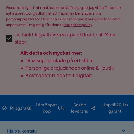
Genom att fylla i min mailadress bekräftar jag att jag vill ha Trademax
nyhetsbrev och godkänner att Trademax behandlar mina
personuppgifter för att kunna skicka marknadsföringsmaterial som
anpassats till mig enligt Trademax
Integritetspolicy
.
Ja, tack! Jag vill även skapa ett konto till Mina
sidor.
Allt detta och mycket mer:
•
Dina köp samlade på ett ställe
•
Personliga erbjudanden online & i butik
•
Kostnadsfritt och helt digitalt
1 års öppet
Snabb
Upp till 20 års
Prisgaranti
köp
leverans
garanti
Hjälp & kontakt