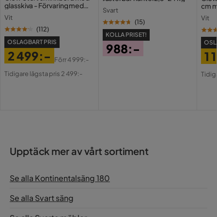
glasskiva - Förvaring med
cm m
Svart
lådor och fack 120 cm
Holl
Vit
Vit
USB-
(
15
)
(
112
)
KOLLA PRISET!
OSLAGBART PRIS
OSL
988:-
2 499:-
1 
Pris
Förr
4 999:-
Pris
Original
Pri
Or
Tidigare lägsta pris 2 499:-
Tidig
Pris
Pri
Upptäck mer av vårt sortiment
Se alla Kontinentalsäng 180
Se alla Svart säng