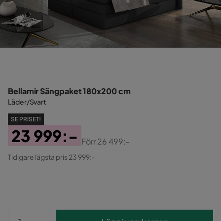
Bellamir Sängpaket 180x200 cm
Läder/Svart
SE PRISET!
23 999:-
Förr
26 499:-
Pris
Original
Tidigare lägsta pris 23 999:-
Pris