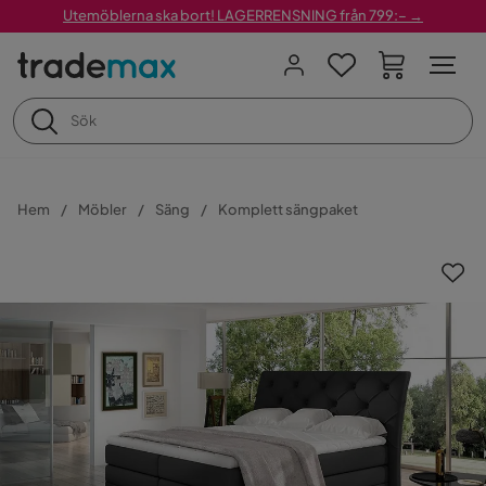
Utemöblerna ska bort! LAGERRENSNING från 799:– →
Hem
Möbler
Säng
Komplett sängpaket