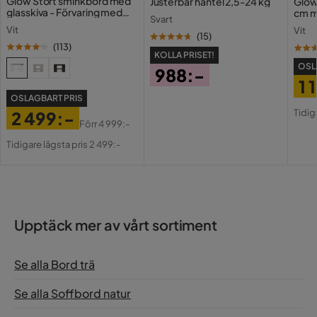
Glow Stort sminkbord med
Justerbar hantel 2,5-24 kg
Glow
glasskiva - Förvaring med
cm m
Svart
lådor och fack 120 cm
Holl
Vit
Vit
USB-
(
15
)
(
113
)
KOLLA PRISET!
OSL
988:-
1 
Pris
OSLAGBART PRIS
Pri
Or
Tidig
2 499:-
Pri
Förr
4 999:-
Pris
Original
Tidigare lägsta pris 2 499:-
Pris
Upptäck mer av vårt sortiment
Se alla Bord trä
Se alla Soffbord natur