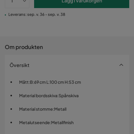
Lägg i varukorgen
Leverans: sep. v. 36 - sep. v. 38
Om produkten
Översikt
Mått
:
B:69 cm L:100 cm H:53 cm
Material bordsskiva
:
Spånskiva
Material stomme
:
Metall
Metalutseende
:
Metallfinish