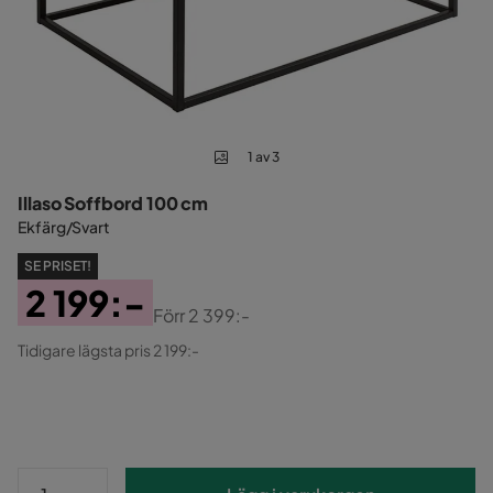
1 av 3
Illaso Soffbord 100 cm
Ekfärg/Svart
SE PRISET!
2 199:-
Förr
2 399:-
Pris
Original
Tidigare lägsta pris 2 199:-
Pris