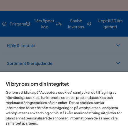
1 års öppet
Snabb
Upp till 20 års
Prisgaranti
köp
leverans
garanti
Hjälp & kontakt
Sortiment & erbjudande
Om Trademax
Vi bryr oss om din integritet
Genom att klicka på "Acceptera cookies" samtycker du till lagring av
nödvändiga cookies, funktionella cookies, prestandacookies och
Vi finns i flera länder
marknadsföringscookies på din enhet. Dessa cookies samlar
information för att förbättra navigeringen på webbplatsen, analysera
webbplatsens användning och bistå i våra marknadsföringsåtgärder för
bland annat personaliserade annonser. Informationen delas med våra
samarbetspartners.