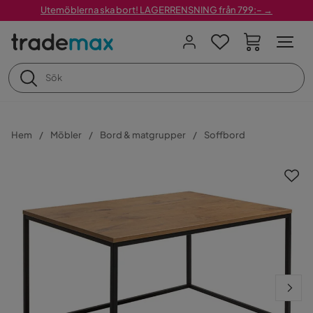
Utemöblerna ska bort! LAGERRENSNING från 799:– →
Hem
Möbler
Bord & matgrupper
Soffbord