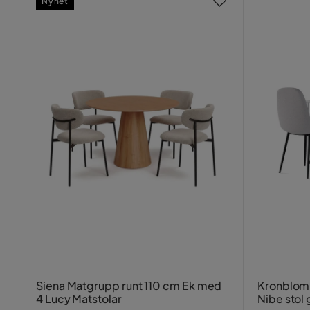
Nyhet
Siena Matgrupp runt 110 cm Ek med
Kronblom M
4 Lucy Matstolar
Nibe stol