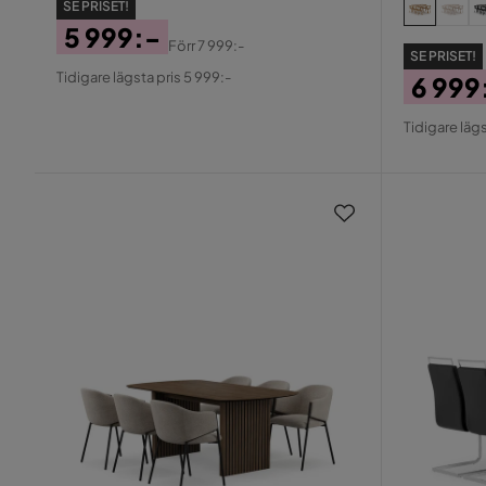
SE PRISET!
5 999:-
Förr
7 999:-
SE PRISET!
Pris
Original
Tidigare lägsta pris 5 999:-
6 999
Pris
Pris
Origin
Tidigare lägs
Pris