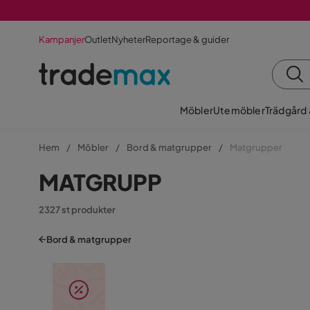
Kampanjer
Outlet
Nyheter
Reportage & guider
Möbler
Utemöbler
Trädgård
Hem
Möbler
Bord & matgrupper
Matgrupper
MATGRUPP
2327 st produkter
Bord & matgrupper