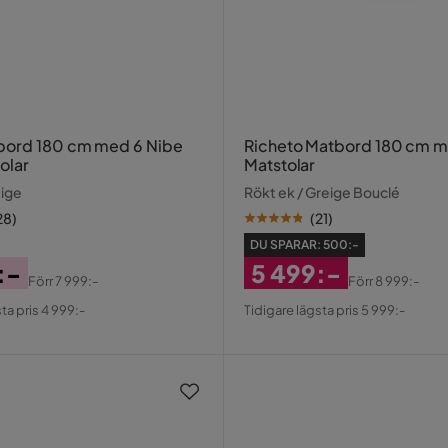
180 cm med 6 Nibe
Richeto Matbord 180 cm m
olar
Matstolar
eige
Rökt ek / Greige Bouclé
28
)
(
21
)
DU SPARAR:
500:-
:-
5 499:-
Förr
7 999:-
Förr
8 999:-
al
Rabatterat
Original
ta pris 4 999:-
Tidigare lägsta pris 5 999:-
Pris
Pris