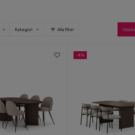
Kategori
Alla filter
Visa b
-8%