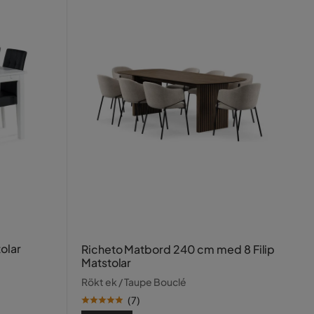
olar
Richeto Matbord 240 cm med 8 Filip
Matstolar
Rökt ek / Taupe Bouclé
(
7
)