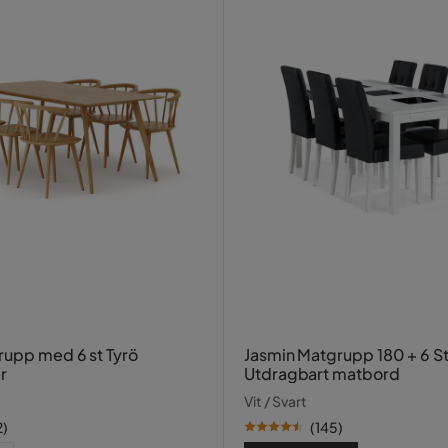
rupp med 6 st Tyrö
Jasmin Matgrupp 180 + 6 St
r
Utdragbart matbord
Vit / Svart
2
)
(
145
)