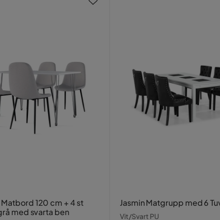
atbord 120 cm + 4 st
Jasmin Matgrupp med 6 Tuv
 grå med svarta ben
Vit/Svart PU