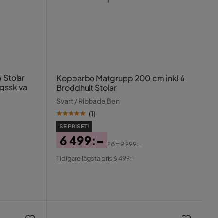
 Stolar
Kopparbo Matgrupp 200 cm inkl 6
ggsskiva
Broddhult Stolar
Svart / Ribbade Ben
(
1
)
SE PRISET!
6 499:-
Förr
9 999:-
Pris
Original
Tidigare lägsta pris 6 499:-
Pris