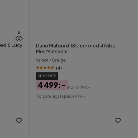
5
ed 6 Lucy
Dano Matbord 180 cm med 4 Nibe
Plus Matstolar
Valnöt / Greige
(
4
)
SE PRISET!
4 499:-
Förr
6 499:-
Pris
Original
Tidigare lägsta pris 4 499:-
Pris