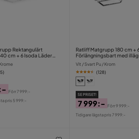
rupp Rektangulärt
Ratliff Matgrupp 180 cm + 6
40 cm + 6 Isoda Läder
Förlängningsbart med illä
/ Krome
Vit / Svart Pu / Krom
15
)
(
128
)
:-
Förr
7 999:-
SE PRISET!
al
ta pris 5 999:-
7 999:-
Förr
9 999:-
Pris
Original
Tidigare lägsta pris 7 999:-
Pris