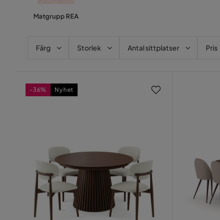
Matgrupp REA
Färg
Storlek
Antal sittplatser
Pris
-36%
Nyhet