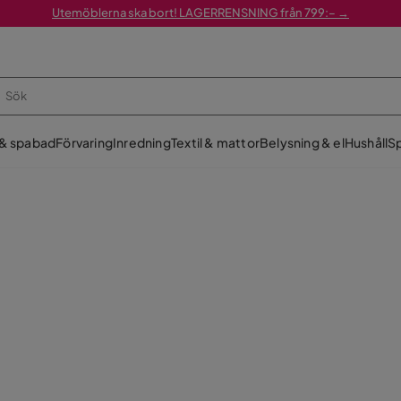
Utemöblerna ska bort! LAGERRENSNING från 799:– →
 & spabad
Förvaring
Inredning
Textil & mattor
Belysning & el
Hushåll
Sp