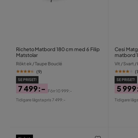
Richeto Matbord 180 cm med 6 Filip
Cesi Matg
Matstolar
matbord 1
Marstolar
Rökt ek / Taupe Bouclé
Vit / Svart 
(
9
)
(
SE PRISET!
SE PRISET!
7 499:-
5 999
Förr
10 999:-
Pris
Original
Pris
Origin
Tidigare lägsta pris 7 499:-
Tidigare lägs
Pris
Pris