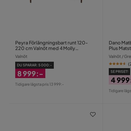
Peyra Förlängningsbart runt 120-
Dano Matbord 
220 cm Valnöt med 4 Molly
Plus Matst
Matstolar
Valnöt
Valnöt / Gr
(
DU SPARAR:
5 000:-
8 999:-
SE PRISET!
4 999
Rabatterat
Tidigare lägsta pris 13 999:-
Pris
Origin
Pris
Tidigare lägs
Pris