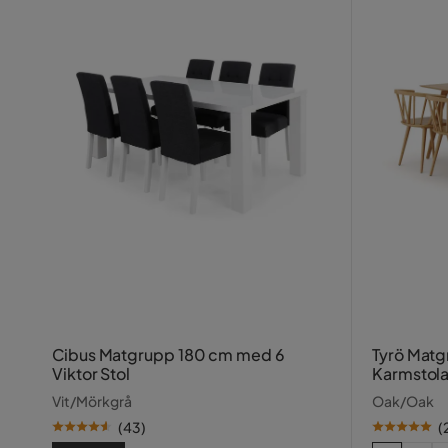
Cibus Matgrupp 180 cm med 6
Tyrö Matg
Viktor Stol
Karmstola
Vit/Mörkgrå
Oak/Oak
(
43
)
(