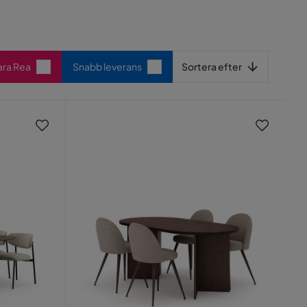
Sortera efter
ara Rea
Snabb leverans
Sortera efter