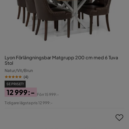
Lyon Förlängningsbar Matgrupp 200 cm med 6 Tuva
Stol
Natur/Vit/Brun
(
4
)
SE PRISET!
12 999:-
Förr
15 999:-
Pris
Original
Tidigare lägsta pris 12 999:-
Pris