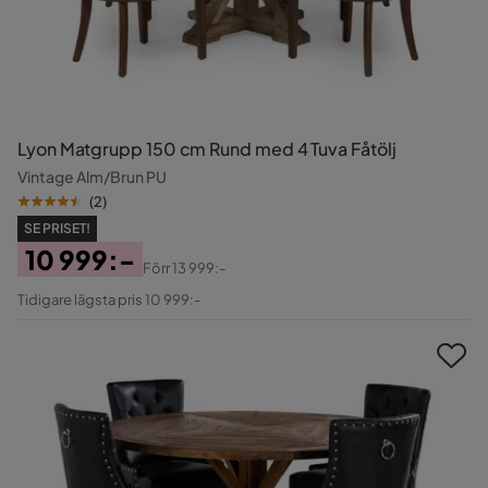
Lyon Matgrupp 150 cm Rund med 4 Tuva Fåtölj
Vintage Alm/Brun PU
(
2
)
SE PRISET!
10 999:-
Förr
13 999:-
Pris
Original
Tidigare lägsta pris 10 999:-
Pris