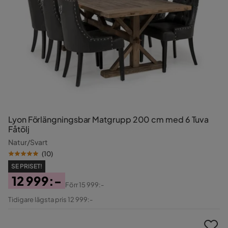
Lyon Förlängningsbar Matgrupp 200 cm med 6 Tuva
Fåtölj
Natur/Svart
(
10
)
SE PRISET!
12 999:-
Förr
15 999:-
Pris
Original
Tidigare lägsta pris 12 999:-
Pris