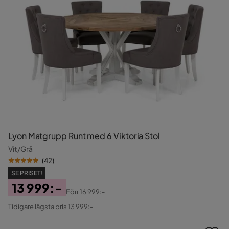
Lyon Matgrupp Runt med 6 Viktoria Stol
Vit/Grå
(
42
)
SE PRISET!
13 999:-
Förr
16 999:-
Pris
Original
Tidigare lägsta pris 13 999:-
Pris