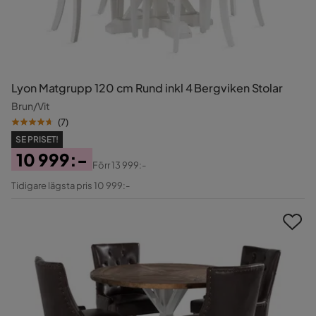
Lyon Matgrupp 120 cm Rund inkl 4 Bergviken Stolar
Brun/Vit
(
7
)
SE PRISET!
10 999:-
Förr
13 999:-
Pris
Original
Tidigare lägsta pris 10 999:-
Pris