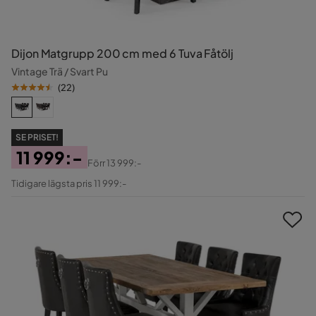
Dijon Matgrupp 200 cm med 6 Tuva Fåtölj
Vintage Trä / Svart Pu
(
22
)
SE PRISET!
11 999:-
Förr
13 999:-
Pris
Original
Tidigare lägsta pris 11 999:-
Pris