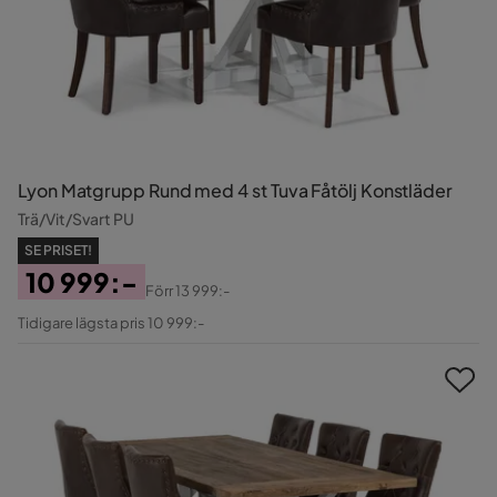
Lyon Matgrupp Rund med 4 st Tuva Fåtölj Konstläder
Trä/Vit/Svart PU
SE PRISET!
10 999:-
Förr
13 999:-
Pris
Original
Tidigare lägsta pris 10 999:-
Pris