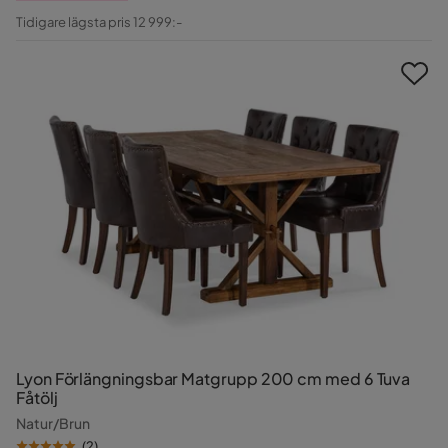
Pris
Original
Tidigare lägsta pris 12 999:-
Pris
Lyon Förlängningsbar Matgrupp 200 cm med 6 Tuva
Fåtölj
Natur/Brun
(
2
)