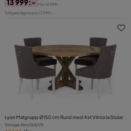
13 999:-
Förr
16 999:-
Pris
Original
Tidigare lägsta pris 13 999:-
Pris
Lyon Matgrupp Ø150 cm Rund med 4 st Viktoria Stolar
Vintage Alm/Grå/Vit