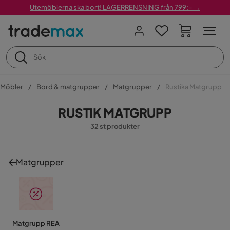
Utemöblerna ska bort! LAGERRENSNING från 799:– →
Möbler
Bord & matgrupper
Matgrupper
Rustika Matgrupp
RUSTIK MATGRUPP
32 st produkter
Matgrupper
Matgrupp REA