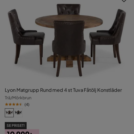
Lyon Matgrupp Rund med 4 st Tuva Fåtölj Konstläder
Trä/Mörkbrun
(
4
)
SE PRISET!
10 999:-