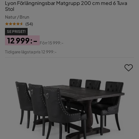
Lyon Förlängningsbar Matgrupp 200 cm med 6 Tuva
Stol
Natur / Brun
(
54
)
SE PRISET!
12 999:-
Förr
15 999:-
Pris
Original
Tidigare lägsta pris 12 999:-
Pris