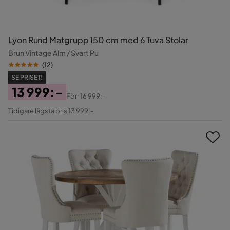
Lyon Rund Matgrupp 150 cm med 6 Tuva Stolar
Brun Vintage Alm / Svart Pu
(
12
)
SE PRISET!
13 999:-
Förr
16 999:-
Pris
Original
Tidigare lägsta pris 13 999:-
Pris