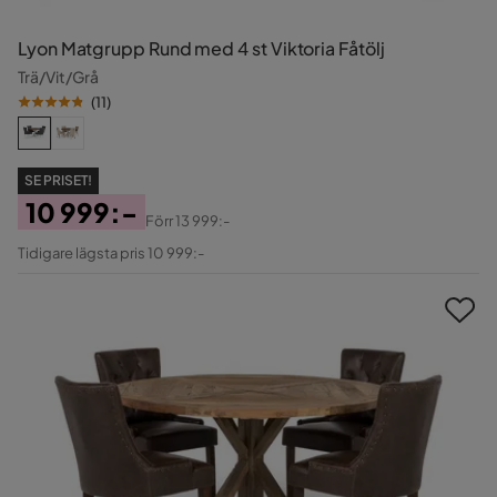
Lyon Matgrupp Rund med 4 st Viktoria Fåtölj
Trä/Vit/Grå
(
11
)
SE PRISET!
10 999:-
Förr
13 999:-
Pris
Original
Tidigare lägsta pris 10 999:-
Pris