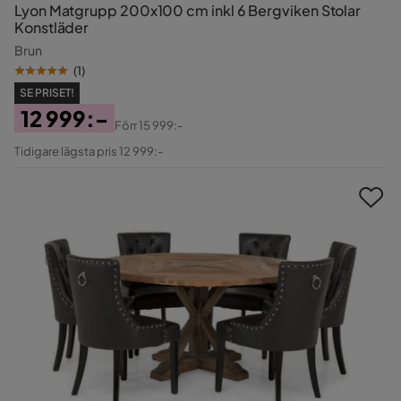
Lyon Matgrupp 200x100 cm inkl 6 Bergviken Stolar
Konstläder
Brun
(
1
)
SE PRISET!
12 999:-
Förr
15 999:-
Pris
Original
Tidigare lägsta pris 12 999:-
Pris