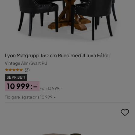
Lyon Matgrupp 150 cm Rund med 4 Tuva Fåtölj
Vintage Alm/Svart PU
(
2
)
SE PRISET!
10 999:-
Förr
13 999:-
Pris
Original
Tidigare lägsta pris 10 999:-
Pris