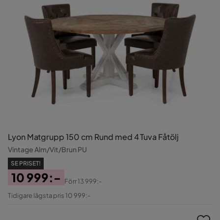
Lyon Matgrupp 150 cm Rund med 4 Tuva Fåtölj
Vintage Alm/Vit/Brun PU
SE PRISET!
10 999:-
Förr
13 999:-
Pris
Original
Tidigare lägsta pris 10 999:-
Pris