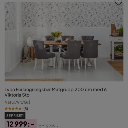
Lyon Förlängningsbar Matgrupp 200 cm med 6
Viktoria Stol
Natur/Vit/Grå
(
5
)
SE PRISET!
12 999:-
Förr
15 999:-