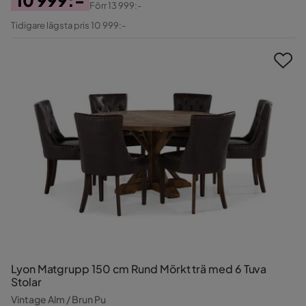
Förr
13 999:-
Pris
Original
Tidigare lägsta pris 10 999:-
Pris
Lyon Matgrupp 150 cm Rund Mörkt trä med 6 Tuva
Stolar
Vintage Alm / Brun Pu