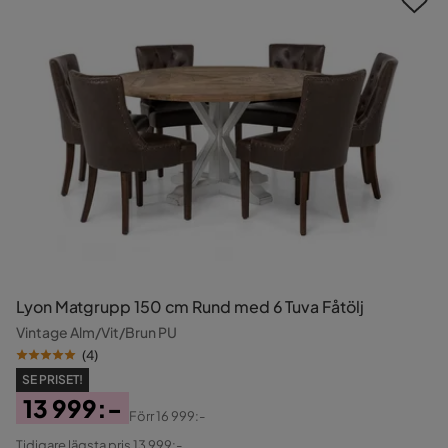
Lyon Matgrupp 150 cm Rund med 6 Tuva Fåtölj
Vintage Alm/Vit/Brun PU
(
4
)
SE PRISET!
13 999:-
Förr
16 999:-
Pris
Original
Tidigare lägsta pris 13 999:-