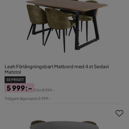
Leah Förlängningsbart Matbord med 4 st Sedavi
Matstol
SE PRISET!
5 999:-
Förr
8 999:-
Pris
Original
Tidigare lägsta pris 5 999:-
Pris