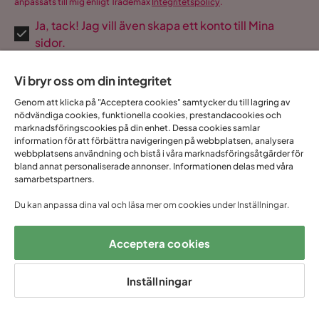
anpassats till mig enligt Trademax
Integritetspolicy
.
Ja, tack! Jag vill även skapa ett konto till Mina
sidor.
Allt detta och mycket mer:
Vi bryr oss om din integritet
•
Dina köp samlade på ett ställe
•
Personliga erbjudanden online & i butik
Genom att klicka på "Acceptera cookies" samtycker du till lagring av
nödvändiga cookies, funktionella cookies, prestandacookies och
•
Kostnadsfritt och helt digitalt
marknadsföringscookies på din enhet. Dessa cookies samlar
information för att förbättra navigeringen på webbplatsen, analysera
webbplatsens användning och bistå i våra marknadsföringsåtgärder för
bland annat personaliserade annonser. Informationen delas med våra
samarbetspartners.
1 års öppet
Snabb
Upp till 20 års
Prisgaranti
Du kan anpassa dina val och läsa mer om cookies under Inställningar.
köp
leverans
garanti
Acceptera cookies
Hjälp & kontakt
Inställningar
Sortiment & erbjudande