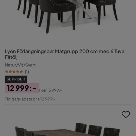
Lyon Förlängningsbar Matgrupp 200 cm med 6 Tuva
Fåtölj
Natur/Vit/Svart
(
1
)
SE PRISET!
12 999:-
Förr
15 999:-
Pris
Original
Tidigare lägsta pris 12 999:-
Pris