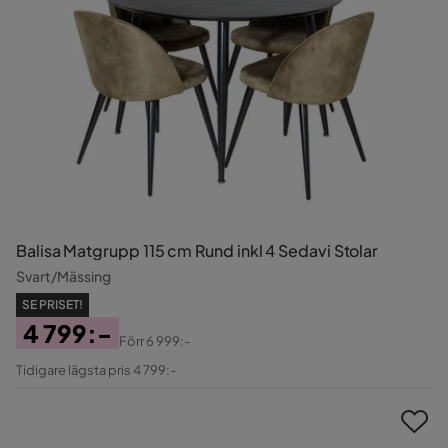
Balisa Matgrupp 115 cm Rund inkl 4 Sedavi Stolar
Svart/Mässing
SE PRISET!
4 799:-
Förr
6 999:-
Pris
Original
Tidigare lägsta pris 4 799:-
Pris