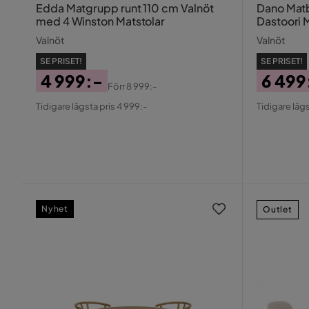
Edda Matgrupp runt 110 cm Valnöt
Dano Matbor
med 4 Winston Matstolar
Dastoori 
Valnöt
Valnöt
SE PRISET!
SE PRISET!
4 999:-
6 499
Förr
8 999:-
Pris
Original
Pris
Origin
Tidigare lägsta pris 4 999:-
Tidigare lägs
Pris
Pris
Nyhet
Outlet