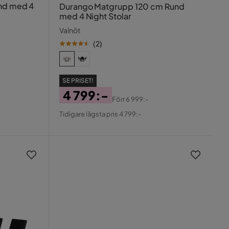
und med 4
Durango Matgrupp 120 cm Rund
med 4 Night Stolar
Valnöt
(
2
)
SE PRISET!
4 799:-
Förr
6 999:-
Pris
Original
Tidigare lägsta pris 4 799:-
Pris