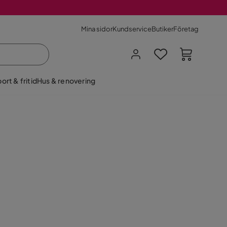
Mina sidor
Kundservice
Butiker
Företag
ort & fritid
Hus & renovering