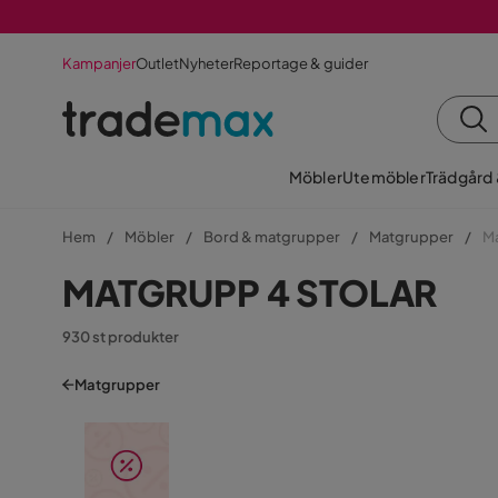
Kampanjer
Outlet
Nyheter
Reportage & guider
Möbler
Utemöbler
Trädgård
Hem
Möbler
Bord & matgrupper
Matgrupper
Ma
MATGRUPP 4 STOLAR
930 st produkter
Matgrupper