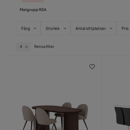
Matgrupp REA
Färg
Storlek
Antal sittplatser
Pris
4
Rensa filter