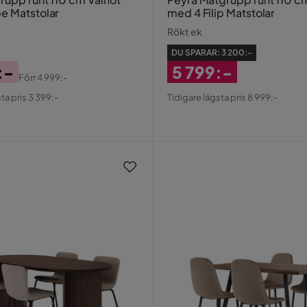
e Matstolar
med 4 Filip Matstolar
Rökt ek
DU SPARAR:
3 200:-
:-
5 799:-
Förr
4 999:-
al
Rabatterat
ta pris 3 399:-
Tidigare lägsta pris 8 999:-
Pris