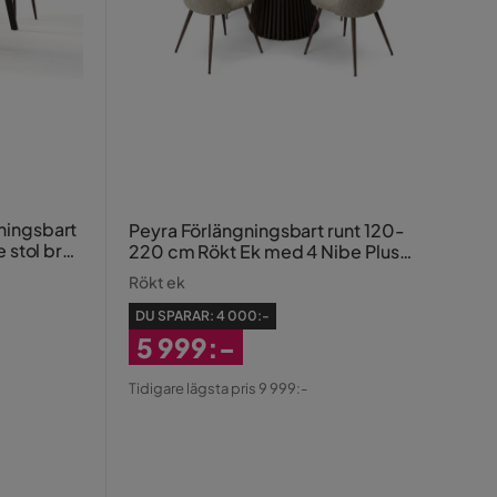
ningsbart
Peyra Förlängningsbart runt 120-
220 cm Rökt Ek med 4 Nibe Plus
Matstolar
Rökt ek
DU SPARAR:
4 000:-
5 999:-
Rabatterat
Tidigare lägsta pris 9 999:-
Pris