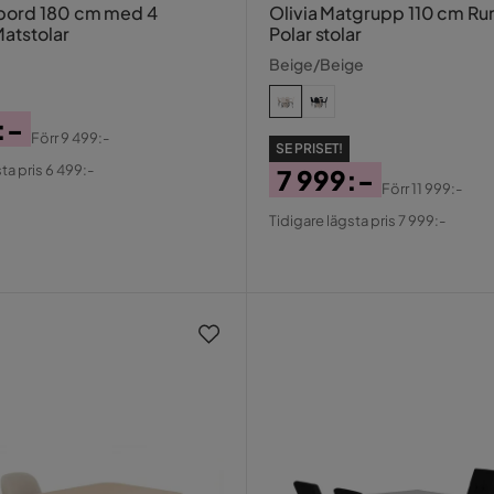
d 180 cm med 4
Olivia Matgrupp 110 cm R
Matstolar
Polar stolar
Beige/Beige
:-
Förr
9 499:-
SE PRISET!
al
ta pris 6 499:-
7 999:-
Förr
11 999:-
Pris
Original
Tidigare lägsta pris 7 999:-
Pris