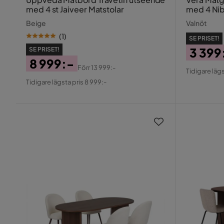
med 4 st Jaiveer Matstolar
med 4 Nib
Beige
Valnöt
(
1
)
SE PRISET!
3 399
SE PRISET!
8 999:-
Pris
Origin
Förr
13 999:-
Tidigare lägs
Pris
Original
Pris
Tidigare lägsta pris 8 999:-
Pris