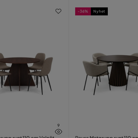
-36%
Nyhet
9
rupp runt 110 cm Valnöt
Peyra Matgrupp runt 110 c