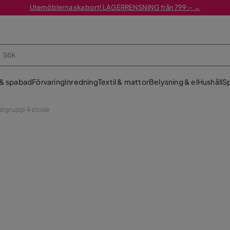
Utemöblerna ska bort! LAGERRENSNING från 799:– →
 & spabad
Förvaring
Inredning
Textil & mattor
Belysning & el
Hushåll
Sp
tgrupp 4 stolar