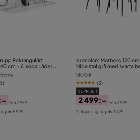
rupp Rektangulärt
Kronblom Matbord 120 cm + 4
40 cm + 6 Isoda Läder
Nibe stol grå med svarta b
/ Krome
Vit/Grå
15
)
(
5
)
SE PRISET!
:-
2 499:-
Förr
7 999:-
Förr
3 999:-
al
Pris
Original
ta pris 5 999:-
Tidigare lägsta pris 2 499:-
Pris