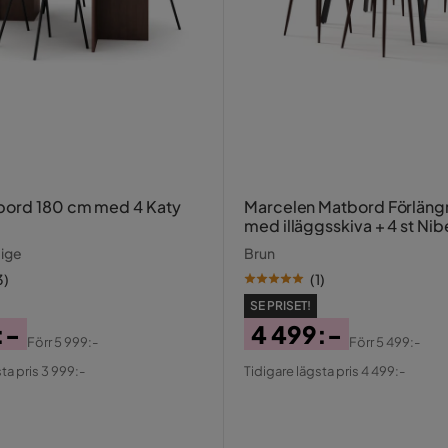
180 cm med 4 Katy
Marcelen Matbord Förläng
med illäggsskiva + 4 st Nibe stol brun
med valnöt ben
eige
Brun
3
)
(
1
)
SE PRISET!
:-
4 499:-
Förr
5 999:-
Förr
5 499:-
al
Pris
Original
ta pris 3 999:-
Tidigare lägsta pris 4 499:-
Pris