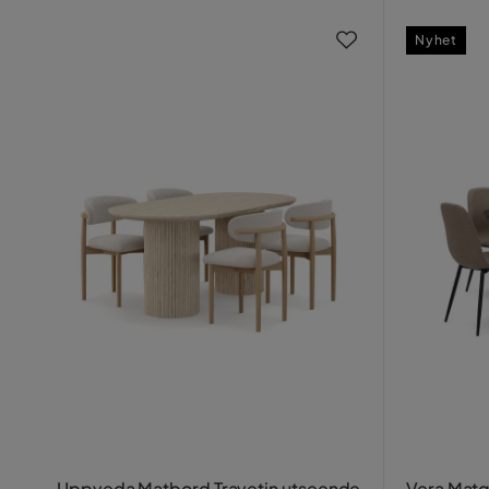
Nyhet
Uppveda Matbord Travetin utseende
Vera Matg