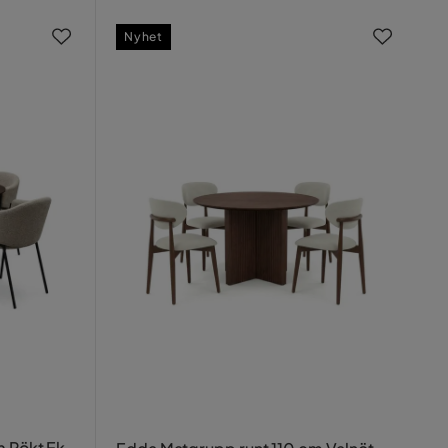
Nyhet
m Rökt Ek