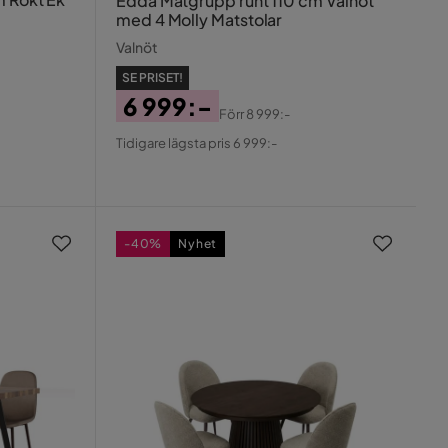
Edda Matgrupp runt 110 cm Valnöt
med 4 Molly Matstolar
Valnöt
SE PRISET!
6 999:-
Förr
8 999:-
Pris
Original
Tidigare lägsta pris 6 999:-
Pris
-40%
Nyhet