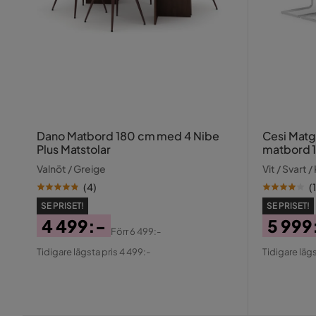
Dano Matbord 180 cm med 4 Nibe
Cesi Matg
Plus Matstolar
matbord 1
Marstolar
Valnöt / Greige
Vit / Svart 
(
4
)
(
SE PRISET!
SE PRISET!
4 499:-
5 999
Förr
6 499:-
Pris
Original
Pris
Origin
Tidigare lägsta pris 4 499:-
Tidigare lägs
Pris
Pris