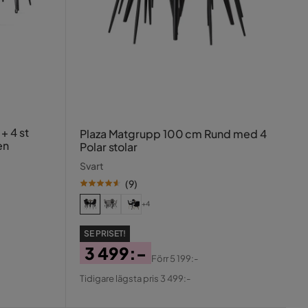
 st
Plaza Matgrupp 100 cm Rund med 4
en
Polar stolar
Svart
(
9
)
+4
SE PRISET!
3 499:-
Förr
5 199:-
Pris
Original
Tidigare lägsta pris 3 499:-
Pris