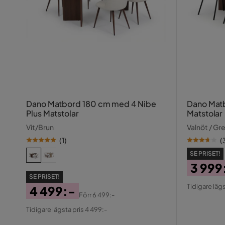
Dano Matbord 180 cm med 4 Nibe
Dano Matbord 
Plus Matstolar
Matstolar
Vit/Brun
Valnöt / Gr
(
1
)
(
SE PRISET!
3 999
SE PRISET!
Pris
Origin
Tidigare lägs
4 499:-
Pris
Förr
6 499:-
Pris
Original
Tidigare lägsta pris 4 499:-
Pris