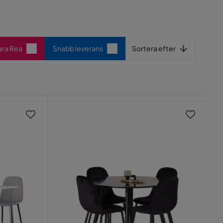
Sortera efter
ara Rea
Snabb leverans
Sortera efter