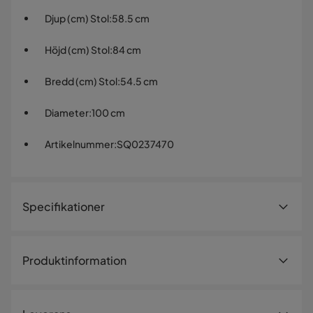
Djup (cm) Stol
:
58.5 cm
Höjd (cm) Stol
:
84 cm
Bredd (cm) Stol
:
54.5 cm
Diameter
:
100 cm
Artikelnummer
:
SQ0237470
Specifikationer
Artikelnummer:
SQ0237470
Produktinformation
Storlek
Tofta matgrupp med Lokrume-stolar –
Höjd (cm) Bord
75 cm
stilrent och bekvämt