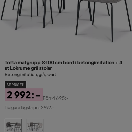
Tofta matgrupp Ø100 cm bord i betongimitation + 4
st Lokrume grå stolar
Betongimitation, grå, svart
SE PRISET!
2 992:-
Förr
4 695:-
Pris
Original
Tidigare lägsta pris 2 992:-
Pris