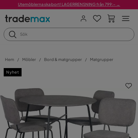
Utemöblerna ska bort! LAGERRENSNING från 799:– →
Hem
Möbler
Bord & matgrupper
Matgrupper
Nyhet