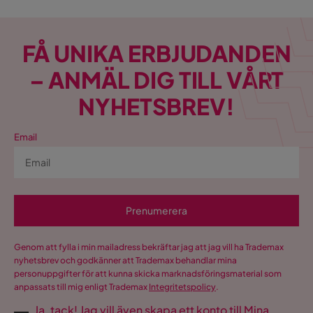
Betongimitation
Storlek
FÅ UNIKA ERBJUDANDEN
Höjd
75 cm
– ANMÄL DIG TILL VÅRT
Diameter
100 cm
NYHETSBREV!
Storlek
100x100x75
Email
Material
Ram
Pulverlackerad metall
Prenumerera
MDF med
Material bordsskiva
betongimitation
Genom att fylla i min mailadress bekräftar jag att jag vill ha Trademax
nyhetsbrev och godkänner att Trademax behandlar mina
Material
Metall
personuppgifter för att kunna skicka marknadsföringsmaterial som
anpassats till mig enligt Trademax
Integritetspolicy
.
Materialval
MDF
Ja, tack! Jag vill även skapa ett konto till Mina