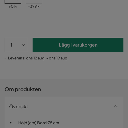
Pris
Pris
+
0 kr
−399 kr
Lägg i varukorgen
Leverans: ons 12 aug. - ons 19 aug.
Om produkten
Översikt
Höjd (cm) Bord
:
75 cm