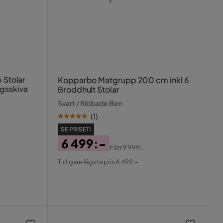
 Stolar
Kopparbo Matgrupp 200 cm inkl 6
ggsskiva
Broddhult Stolar
Svart / Ribbade Ben
(
1
)
SE PRISET!
6 499:-
Förr
9 999:-
Pris
Original
Tidigare lägsta pris 6 499:-
Pris