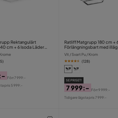
rupp Rektangulärt
Ratliff Matgrupp 180 cm + 6
40 cm + 6 Isoda Läder
Förlängningsbart med illä
/ Krome
Vit / Svart Pu / Krom
15
)
(
128
)
:-
Förr
7 999:-
SE PRISET!
al
ta pris 5 999:-
7 999:-
Förr
9 999:-
Pris
Original
Tidigare lägsta pris 7 999:-
Pris