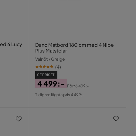
ed 6 Lucy
Dano Matbord 180 cm med 4 Nibe
Plus Matstolar
Valnöt / Greige
(
4
)
SE PRISET!
4 499:-
Förr
6 499:-
Pris
Original
Tidigare lägsta pris 4 499:-
Pris