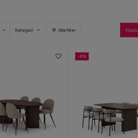
Kategori
Alla filter
Visa b
-8%