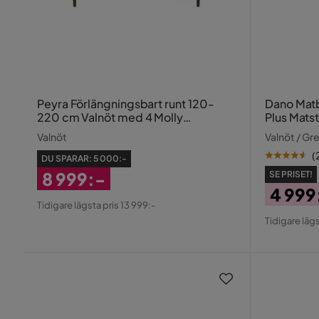
Peyra Förlängningsbart runt 120-
Dano Matbord 
220 cm Valnöt med 4 Molly
Plus Matst
Matstolar
Valnöt
Valnöt / Gr
(
DU SPARAR:
5 000:-
8 999:-
SE PRISET!
4 999
Rabatterat
Tidigare lägsta pris 13 999:-
Pris
Origin
Pris
Tidigare lägs
Pris