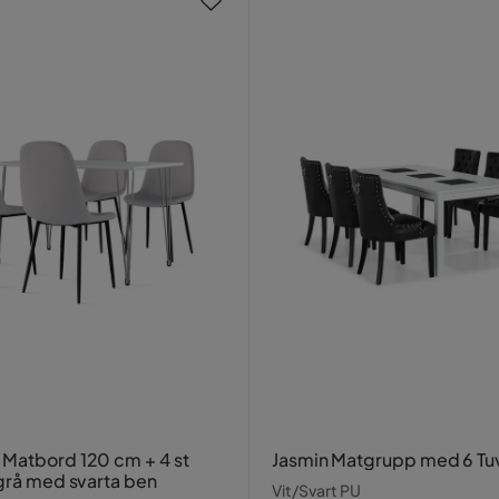
atbord 120 cm + 4 st
Jasmin Matgrupp med 6 Tuv
 grå med svarta ben
Vit/Svart PU