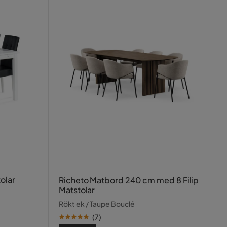
olar
Richeto Matbord 240 cm med 8 Filip
Matstolar
Rökt ek / Taupe Bouclé
(
7
)