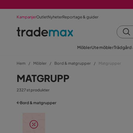
Kampanjer
Outlet
Nyheter
Reportage & guider
Möbler
Utemöbler
Trädgård
Hem
Möbler
Bord & matgrupper
Matgrupper
MATGRUPP
2327 st produkter
Bord & matgrupper