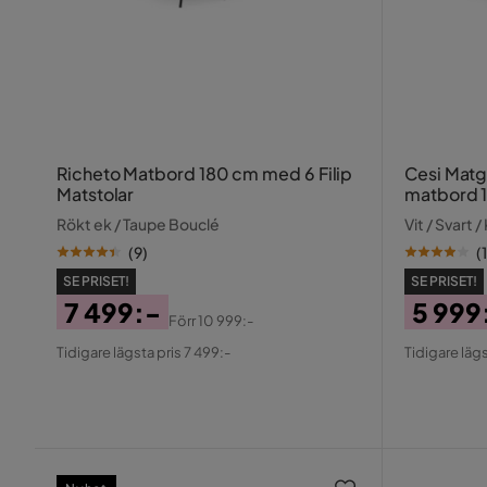
Richeto Matbord 180 cm med 6 Filip
Cesi Matg
Matstolar
matbord 1
Marstolar
Rökt ek / Taupe Bouclé
Vit / Svart 
(
9
)
(
SE PRISET!
SE PRISET!
7 499:-
5 999
Förr
10 999:-
Pris
Original
Pris
Origin
Tidigare lägsta pris 7 499:-
Tidigare lägs
Pris
Pris