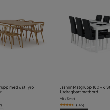
rupp med 6 st Tyrö
Jasmin Matgrupp 180 + 6 St
r
Utdragbart matbord
Vit / Svart
2
)
(
145
)