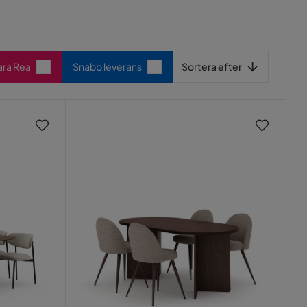
Sortera efter
ara Rea
Snabb leverans
Sortera efter