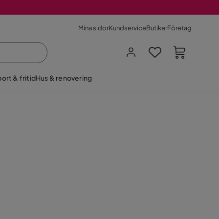
Mina sidor
Kundservice
Butiker
Företag
ort & fritid
Hus & renovering