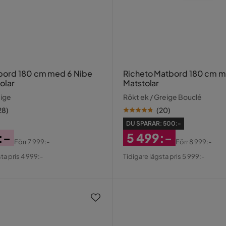
180 cm med 6 Nibe
Richeto Matbord 180 cm m
olar
Matstolar
eige
Rökt ek / Greige Bouclé
28
)
(
20
)
DU SPARAR:
500:-
:-
5 499:-
Förr
7 999:-
Förr
8 999:-
al
Rabatterat
Original
ta pris 4 999:-
Tidigare lägsta pris 5 999:-
Pris
Pris