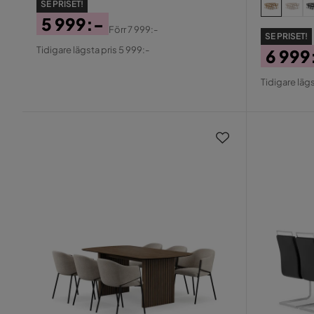
SE PRISET!
5 999:-
Förr
7 999:-
SE PRISET!
Pris
Original
Tidigare lägsta pris 5 999:-
6 999
Pris
Pris
Origin
Tidigare lägs
Pris