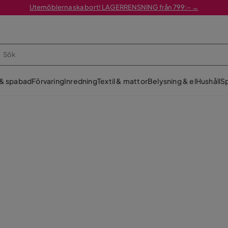
Utemöblerna ska bort! LAGERRENSNING från 799:– →
 & spabad
Förvaring
Inredning
Textil & mattor
Belysning & el
Hushåll
Sp