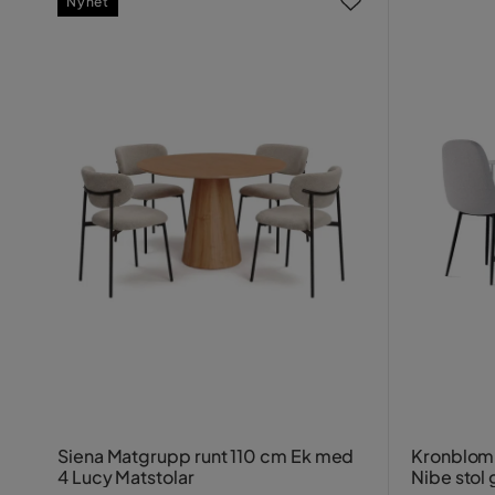
Nyhet
Siena Matgrupp runt 110 cm Ek med
Kronblom M
4 Lucy Matstolar
Nibe stol