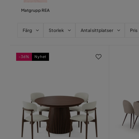
Matgrupp REA
Färg
Storlek
Antal sittplatser
Pris
-36%
Nyhet