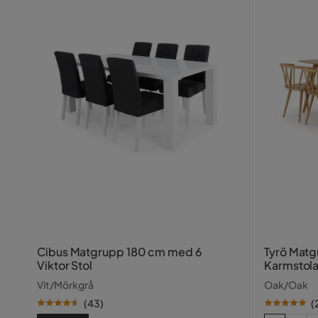
Cibus Matgrupp 180 cm med 6
Tyrö Matg
Viktor Stol
Karmstola
Vit/Mörkgrå
Oak/Oak
(
43
)
(