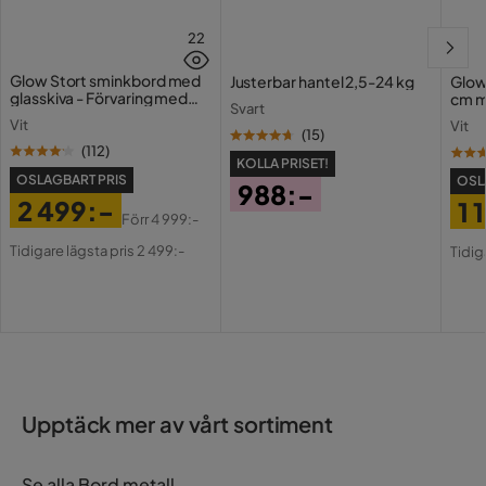
22
Glow Stort sminkbord med
Justerbar hantel 2,5-24 kg
Glow
glasskiva - Förvaring med
cm m
Svart
lådor och fack 120 cm
Holl
Vit
Vit
USB-
(
15
)
(
112
)
KOLLA PRISET!
OSLAGBART PRIS
OSL
988:-
2 499:-
1 
Pris
Förr
4 999:-
Pris
Original
Pri
Or
Tidigare lägsta pris 2 499:-
Tidig
Pris
Pri
Upptäck mer av vårt sortiment
Se alla Bord metall