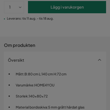
Lägg i varukorgen
Leverans: tis 11 aug. - tis 18 aug.
Om produkten
Översikt
Mått
:
B:80 cm L:140 cm H:72 cm
Varumärke
:
HOME4YOU
Storlek
:
140x80x72
Material bordsskiva
:
5 mm grått härdat glas