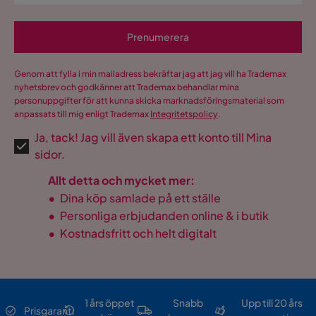
Prenumerera
Genom att fylla i min mailadress bekräftar jag att jag vill ha Trademax
nyhetsbrev och godkänner att Trademax behandlar mina
personuppgifter för att kunna skicka marknadsföringsmaterial som
anpassats till mig enligt Trademax
Integritetspolicy
.
Ja, tack! Jag vill även skapa ett konto till Mina
sidor.
Allt detta och mycket mer:
•
Dina köp samlade på ett ställe
•
Personliga erbjudanden online & i butik
•
Kostnadsfritt och helt digitalt
1 års öppet
Snabb
Upp till 20 års
Prisgaranti