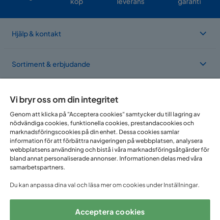
köp
leverans
garanti
Hjälp & kontakt
Sortiment & erbjudande
Om Trademax
Vi bryr oss om din integritet
Genom att klicka på "Acceptera cookies" samtycker du till lagring av
nödvändiga cookies, funktionella cookies, prestandacookies och
Vi finns i flera länder
marknadsföringscookies på din enhet. Dessa cookies samlar
information för att förbättra navigeringen på webbplatsen, analysera
webbplatsens användning och bistå i våra marknadsföringsåtgärder för
bland annat personaliserade annonser. Informationen delas med våra
samarbetspartners.
Du kan anpassa dina val och läsa mer om cookies under Inställningar.
Acceptera cookies