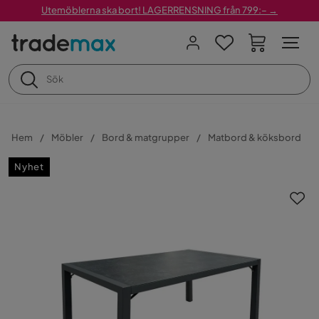
Utemöblerna ska bort! LAGERRENSNING från 799:– →
Hem
Möbler
Bord & matgrupper
Matbord & köksbord
Nyhet