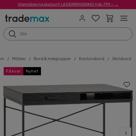
Utemöblerna ska bort! LAGERRENSNING från 799:– →
em
Möbler
Bord & matgrupper
Kontorsbord
Skrivbord
Få kvar
Nyhet