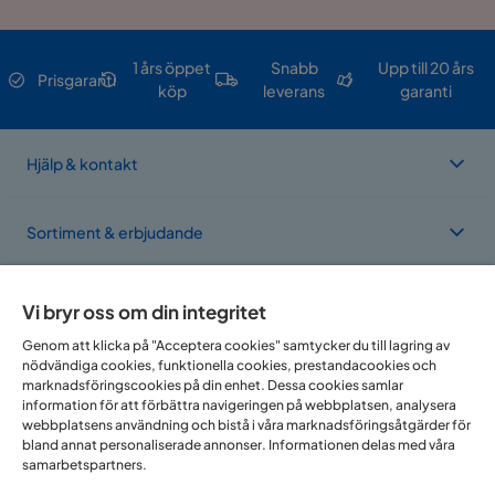
1 års öppet
Snabb
Upp till 20 års
Prisgaranti
köp
leverans
garanti
Hjälp & kontakt
Sortiment & erbjudande
Om Trademax
Vi bryr oss om din integritet
Genom att klicka på "Acceptera cookies" samtycker du till lagring av
nödvändiga cookies, funktionella cookies, prestandacookies och
Vi finns i flera länder
marknadsföringscookies på din enhet. Dessa cookies samlar
information för att förbättra navigeringen på webbplatsen, analysera
webbplatsens användning och bistå i våra marknadsföringsåtgärder för
bland annat personaliserade annonser. Informationen delas med våra
samarbetspartners.