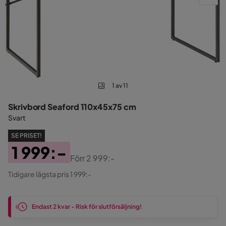
1 av 11
Skrivbord Seaford 110x45x75 cm
Svart
SE PRISET!
1 999:-
Förr
2 999:-
Pris
Original
Tidigare lägsta pris 1 999:-
Pris
Endast 2 kvar - Risk för slutförsäljning!