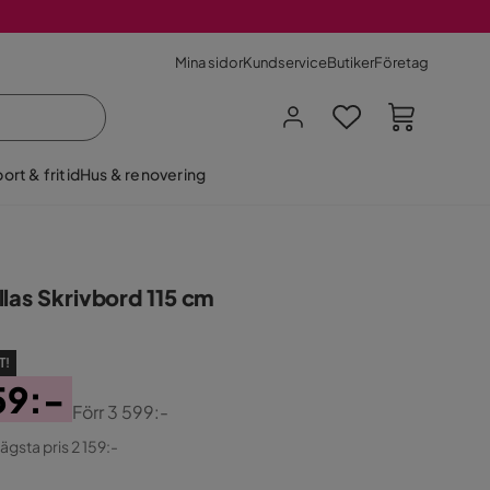
Mina sidor
Kundservice
Butiker
Företag
ort & fritid
Hus & renovering
llas Skrivbord 115 cm
T!
59:-
Förr
3 599:-
ginal
lägsta pris 2 159:-