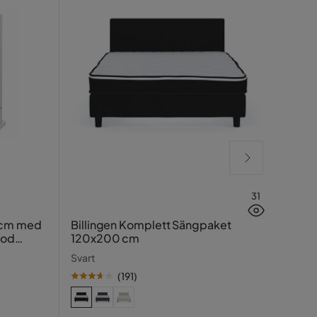
31
Lucy
 cm med
Billingen Komplett Sängpaket
ood
120x200 cm
Greig
Svart
(
191
)
SE PR