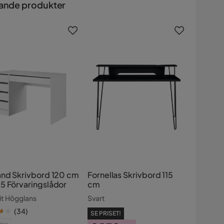
ande produkter
and Skrivbord 120 cm
Fornellas Skrivbord 115
5 Förvaringslådor
cm
Vit Högglans
Svart
(
34
)
SE PRISET!