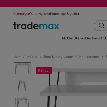
Kampanjer
Outlet
Nyheter
Reportage & guider
Möbler
Utemöbler
Trädgård
Hem
Möbler
Bord & matgrupper
Kontorsbord
Få kvar