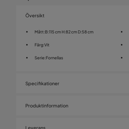
Översikt
Mått
:
B:115 cm H:82 cm D:58 cm
Färg
:
Vit
Serie
:
Fornellas
Specifikationer
Artikelnummer:
1463239
Produktinformation
Storlek
Höjd
82 cm
Leverans