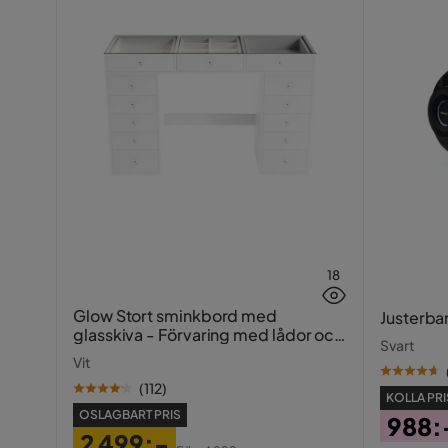
18
Glow Stort sminkbord med
Justerba
glasskiva - Förvaring med lådor och
Svart
fack 120 cm
Vit
(
112
)
KOLLA PRI
OSLAGBART PRIS
988:
2 499:-