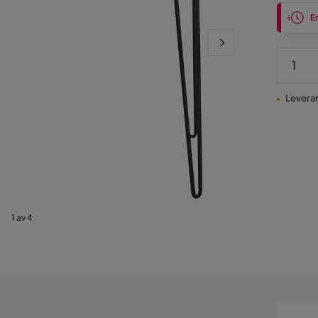
En
Leveran
1 av 4