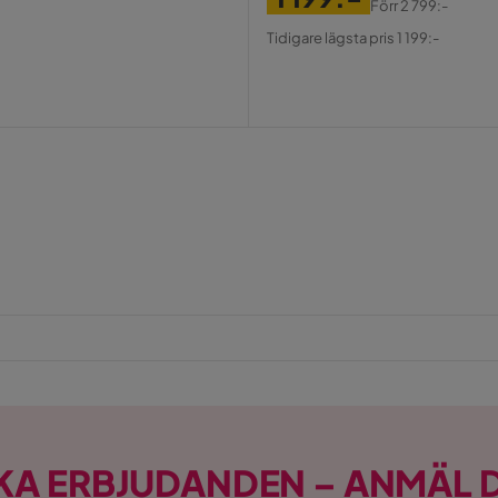
Förr
2 799:-
Pris
Original
Tidigare lägsta pris 1 199:-
Pris
KA ERBJUDANDEN – ANMÄL D