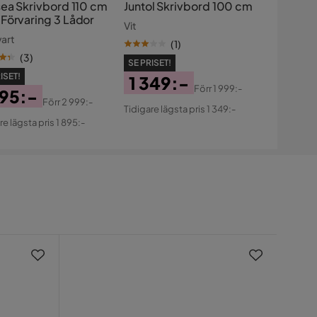
sea Skrivbord 110 cm
Juntol Skrivbord 100 cm
Förvaring 3 Lådor
Vit
vart
(
1
)
(
3
)
SE PRISET!
ISET!
1 349:-
Förr
1 999:-
895:-
Pris
Original
Förr
2 999:-
Tidigare lägsta pris 1 349:-
s
ginal
Pris
re lägsta pris 1 895:-
s