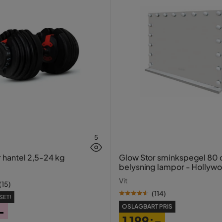
5
r hantel 2,5-24 kg
Glow Stor sminkspegel 80
belysning lampor - Hollyw
spegel med USB-charging
Vit
(
15
)
(
114
)
SET!
OSLAGBART PRIS
-
1 199:-