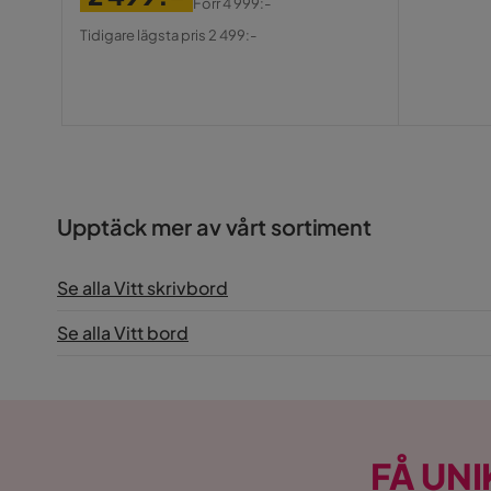
Pris
Förr
4 999:-
Pris
Original
Tidigare lägsta pris 2 499:-
Pris
Upptäck mer av vårt sortiment
Se alla Vitt skrivbord
Se alla Vitt bord
FÅ UNI