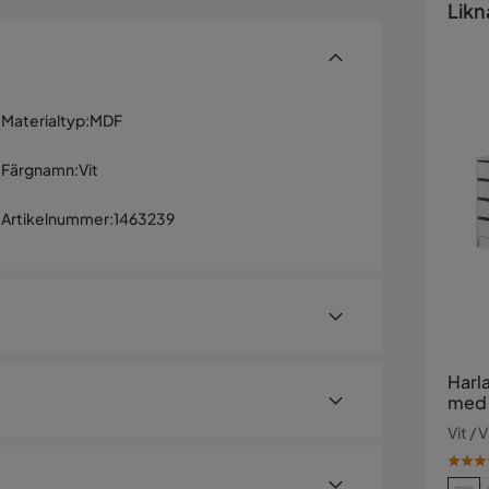
Likn
Materialtyp
:
MDF
Färgnamn
:
Vit
Artikelnummer
:
1463239
Harl
med 
Vit / 