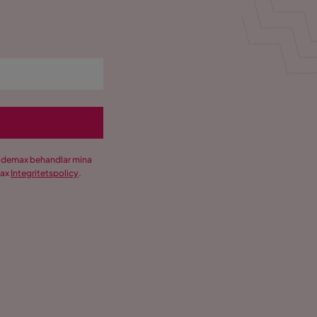
Trademax behandlar mina
max
Integritetspolicy
.