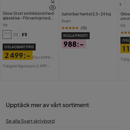
16
Glow Stort sminkbord med
Justerbar hantel 2,5-24 kg
Glow
glasskiva - Förvaring med
cm m
Svart
lådor och fack 120 cm
Holl
Vit
Vit
USB-
(
15
)
KOLLA PRISET!
OSL
988:-
1 
OSLAGBART PRIS
Pris
2 499:-
Pri
Or
Förr
4 999:-
Tidig
Pris
Original
Pri
Tidigare lägsta pris 2 499:-
Pris
Upptäck mer av vårt sortiment
Se alla Svart skrivbord