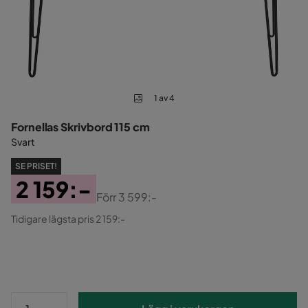
1 av 4
Fornellas Skrivbord 115 cm
Svart
SE PRISET!
2 159:-
Förr
3 599:-
Pris
Original
Tidigare lägsta pris 2 159:-
Pris