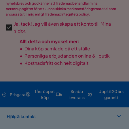
nyhetsbrev och godkänner att Trademax behandlar mina
personuppgifter för att kunna skicka marknadsföringsmaterial som
anpassats till mig enligt Trademax
Integritetspolicy
.
Ja, tack! Jag vill även skapa ett konto till Mina
sidor.
Allt detta och mycket mer:
•
Dina köp samlade på ett ställe
•
Personliga erbjudanden online & i butik
•
Kostnadsfritt och helt digitalt
1 års öppet
Snabb
Upp till 20 års
Prisgaranti
köp
leverans
garanti
Hjälp & kontakt