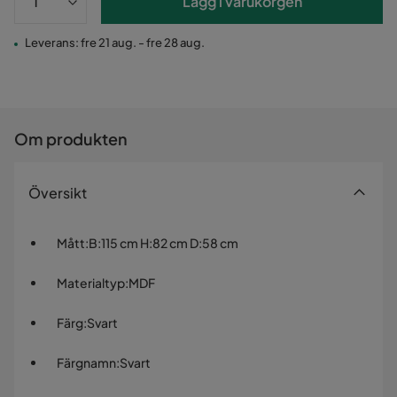
Lägg i varukorgen
Leverans: fre 21 aug. - fre 28 aug.
Om produkten
Översikt
Mått
:
B:115 cm H:82 cm D:58 cm
Materialtyp
:
MDF
Färg
:
Svart
Färgnamn
:
Svart