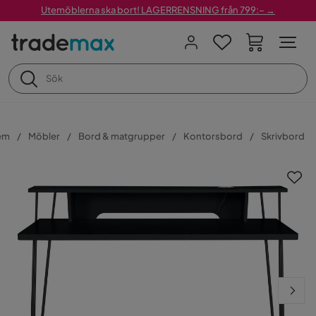
Utemöblerna ska bort! LAGERRENSNING från 799:– →
em
Möbler
Bord & matgrupper
Kontorsbord
Skrivbord