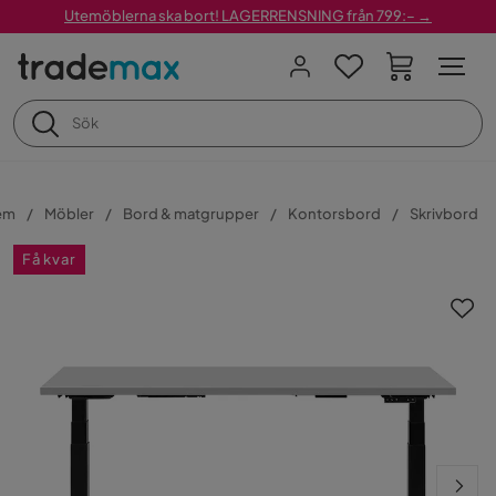
Utemöblerna ska bort! LAGERRENSNING från 799:– →
em
Möbler
Bord & matgrupper
Kontorsbord
Skrivbord
Få kvar