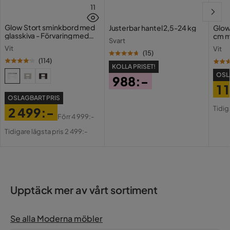
11
Glow Stort sminkbord med
Justerbar hantel 2,5-24 kg
Glow
glasskiva - Förvaring med
cm m
Underhållstips:
Svart
lådor och fack 120 cm
Holl
Vit
Vit
USB-
(
15
)
(
114
)
Spånskiva:
KOLLA PRISET!
OSL
988:-
1 
Pris
OSLAGBART PRIS
Pri
Or
Stål:
Tidig
2 499:-
Pri
Förr
4 999:-
Pris
Original
Tidigare lägsta pris 2 499:-
Pris
Upptäck mer av vårt sortiment
Se alla Moderna möbler