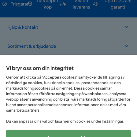
1 års öppet
Snabb
Upp till 20 års
Prisgaranti
köp
leverans
garanti
Hjälp & kontakt
Sortiment & erbjudande
Om Trademax
Vi bryr oss om din integritet
Genom att klicka på "Acceptera cookies" samtycker du till lagring av
nödvändiga cookies, funktionella cookies, prestandacookies och
Vi finns i flera länder
marknadsföringscookies på din enhet. Dessa cookies samlar
information för att förbättra navigeringen på webbplatsen, analysera
webbplatsens användning och bistå i våra marknadsföringsåtgärder för
bland annat personaliserade annonser. Informationen delas med våra
samarbetspartners.
Du kan anpassa dina val och läsa mer om cookies under Inställningar.