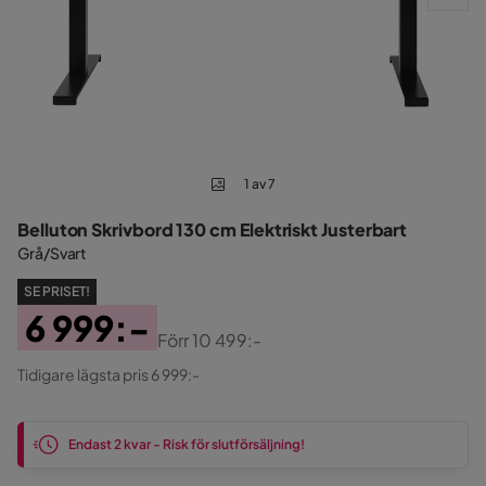
1 av 7
Belluton Skrivbord 130 cm Elektriskt Justerbart
Grå/Svart
SE PRISET!
6 999:-
Förr
10 499:-
Pris
Original
Tidigare lägsta pris 6 999:-
Pris
Endast 2 kvar - Risk för slutförsäljning!