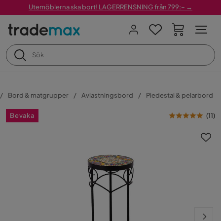
Utemöblerna ska bort! LAGERRENSNING från 799:– →
Bord & matgrupper
Avlastningsbord
Piedestal & pelarbord
Bevaka
(
11
)