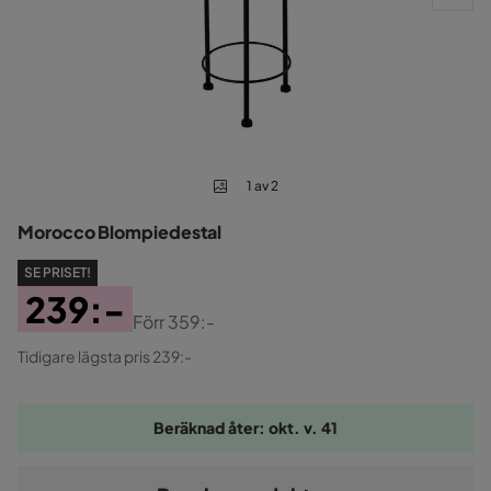
1 av 2
Morocco Blompiedestal
SE PRISET!
239:-
Förr
359:-
Pris
Original
Tidigare lägsta pris 239:-
Pris
Beräknad åter: okt. v. 41