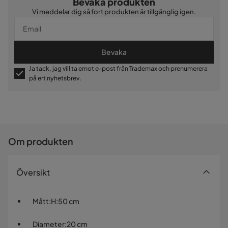
Bevaka produkten
Vi meddelar dig så fort produkten är tillgänglig igen.
Bevaka
Ja tack, jag vill ta emot e-post från Trademax och prenumerera
på ert nyhetsbrev.
Om produkten
Översikt
Mått
:
H:50 cm
Diameter
:
20 cm