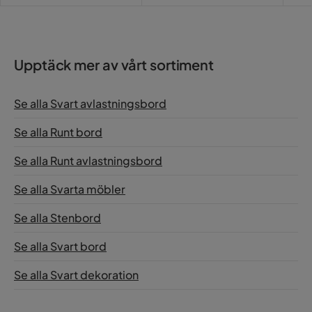
Mötte förväntningarna
Översatt från finska
•
Visa original
1 år sedan
Upptäck mer av vårt sortiment
Margareta
M
Se alla Svart avlastningsbord
Se alla Runt bord
2 år sedan
Se alla Runt avlastningsbord
Visa fler recensioner
Se alla Svarta möbler
Verified by Trustvoice
Se alla Stenbord
Se alla Svart bord
Se alla Svart dekoration