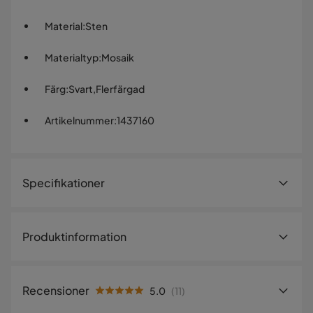
Material
:
Sten
Materialtyp
:
Mosaik
Färg
:
Svart,Flerfärgad
Artikelnummer
:
1437160
Specifikationer
Artikelnummer:
1437160
Produktinformation
Storlek
Diameter
20 cm
Recensioner
5.0
(
11
)
Höjd
50 cm