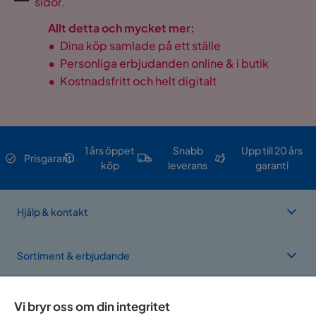
sidor.
Allt detta och mycket mer:
•
Dina köp samlade på ett ställe
•
Personliga erbjudanden online & i butik
•
Kostnadsfritt och helt digitalt
1 års öppet
Snabb
Upp till 20 års
Prisgaranti
köp
leverans
garanti
Hjälp & kontakt
Sortiment & erbjudande
Om Trademax
Vi bryr oss om din integritet