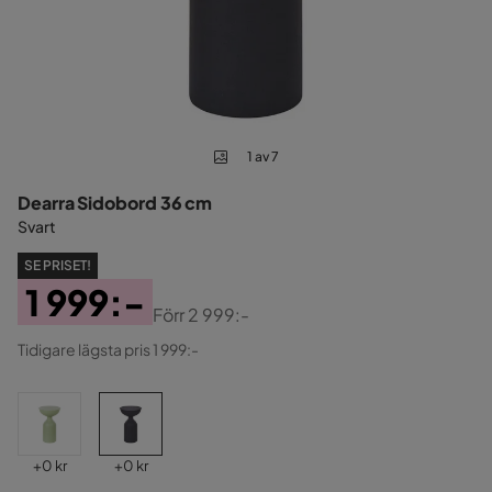
1 av 7
Dearra Sidobord 36 cm
Svart
SE PRISET!
1 999:-
Förr
2 999:-
Pris
Original
Tidigare lägsta pris 1 999:-
Pris
Pris
Pris
+
0 kr
+
0 kr