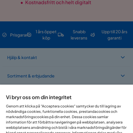
•
Kostnadsfritt och helt digitalt
1 års öppet
Snabb
Upp till 20 års
Prisgaranti
köp
leverans
garanti
Hjälp & kontakt
Sortiment & erbjudande
Om Trademax
Vi bryr oss om din integritet
Genom att klicka på "Acceptera cookies" samtycker du till lagring av
nödvändiga cookies, funktionella cookies, prestandacookies och
Vi finns i flera länder
marknadsföringscookies på din enhet. Dessa cookies samlar
information för att förbättra navigeringen på webbplatsen, analysera
webbplatsens användning och bistå i våra marknadsföringsåtgärder för
bland annat personaliserade annonser. Informationen delas med våra