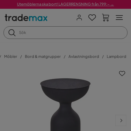
Utemöblerna ska bort! LAGERRENSNING från 799:– →
Möbler
Bord & matgrupper
Avlastningsbord
Lampbord