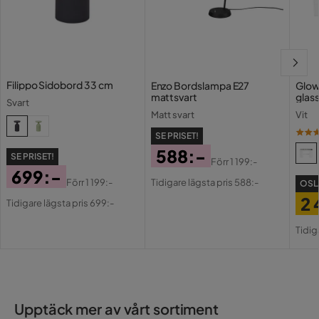
Filippo Sidobord 33 cm
Enzo Bordslampa E27
Glow
mattsvart
glas
Svart
Matt svart
Vit
SE PRISET!
588:-
SE PRISET!
Förr
1 199:-
Pris
Original
699:-
Förr
1 199:-
Tidigare lägsta pris 588:-
OSL
Pris
Pris
Original
2 
Tidigare lägsta pris 699:-
Pris
Pri
Or
Tidig
Pri
Upptäck mer av vårt sortiment