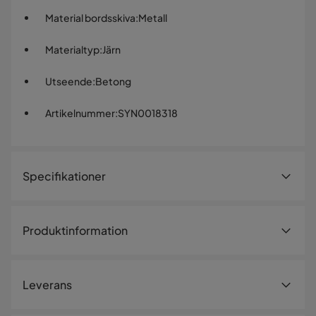
Material bordsskiva
:
Metall
Materialtyp
:
Järn
Utseende
:
Betong
Artikelnummer
:
SYN0018318
Specifikationer
Artikelnummer:
SYN0018318
Produktinformation
Storlek
Höjd
56 cm
Leverans
Diameter
56 cm