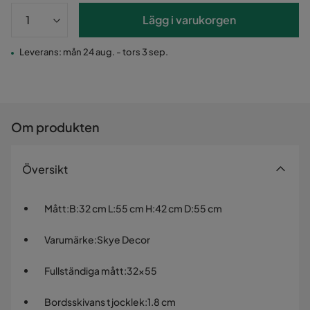
Lägg i varukorgen
Leverans: mån 24 aug. - tors 3 sep.
Om produkten
Översikt
Mått
:
B:32 cm L:55 cm H:42 cm D:55 cm
Varumärke
:
Skye Decor
Fullständiga mått
:
32x55
Bordsskivans tjocklek
:
1.8 cm