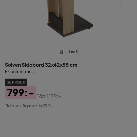
1 av 5
Solven Sidobord 32x42x55 cm
Ek och antracit
SE PRISET!
799:-
Förr
1 199:-
Pris
Original
Tidigare lägsta pris 799:-
Pris