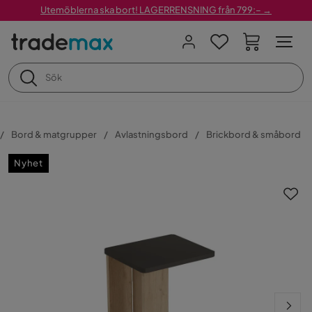
Utemöblerna ska bort! LAGERRENSNING från 799:– →
Bord & matgrupper
Avlastningsbord
Brickbord & småbord
Nyhet