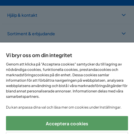
Hjälp & kontakt
Sortiment & erbjudande
Om Trademax
Vi bryr oss om din integritet
Genom att klicka på "Acceptera cookies" samtycker du till lagring av
nödvändiga cookies, funktionella cookies, prestandacookies och
Vi finns i flera länder
marknadsföringscookies på din enhet. Dessa cookies samlar
information för att förbättra navigeringen på webbplatsen, analysera
webbplatsens användning och bistå i våra marknadsföringsåtgärder för
bland annat personaliserade annonser. Informationen delas med våra
samarbetspartners.
Du kan anpassa dina val och läsa mer om cookies under Inställningar.
Acceptera cookies
Följ oss på: