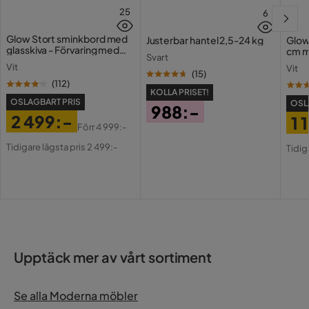
Funktion
25
6
Funktion
På hjul
Glow Stort sminkbord med
Justerbar hantel 2,5-24 kg
Glow
glasskiva - Förvaring med
cm m
Svart
lådor och fack 120 cm
Holl
Vit
Övrigt
Vit
USB-
(
15
)
(
112
)
KOLLA PRISET!
Form
Rektangulär
OSLAGBART PRIS
OSL
988:-
2 499:-
1 
Pris
Förr
4 999:-
Färgnamn
Ek och antracit
Pris
Original
Pri
Or
Tidigare lägsta pris 2 499:-
Tidig
Pris
Pri
Utseende
modern
Stil
Modern
Färg ben
Ek,Antracit
Design
hjulförsedda ben
Upptäck mer av vårt sortiment
Färg
Antracit
Se alla Moderna möbler
Serie