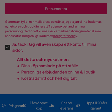
Prenumerera
Genom att fylla i min mailadress bekräftar jag att jag vill ha Trademax
nyhetsbrev och godkänner att Trademax behandlar mina
personuppgifter för att kunna skicka marknadsföringsmaterial som
anpassats till mig enligt Trademax
Integritetspolicy
.
Ja, tack! Jag vill även skapa ett konto till Mina
sidor.
Allt detta och mycket mer:
•
Dina köp samlade på ett ställe
•
Personliga erbjudanden online & i butik
•
Kostnadsfritt och helt digitalt
1 års öppet
Snabb
Upp till 20 års
Prisgaranti
köp
leverans
garanti