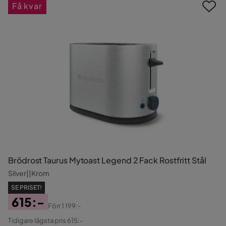
Få kvar
Brödrost Taurus Mytoast Legend 2 Fack Rostfritt Stål
Silver||Krom
SE PRISET!
615:-
Förr
1 199:-
Pris
Original
Tidigare lägsta pris 615:-