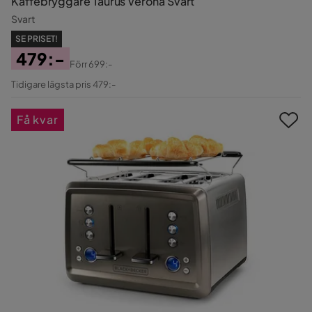
Kaffebryggare Taurus Verona Svart
Svart
SE PRISET!
479:-
Förr
699:-
Pris
Original
Tidigare lägsta pris 479:-
Pris
Få kvar