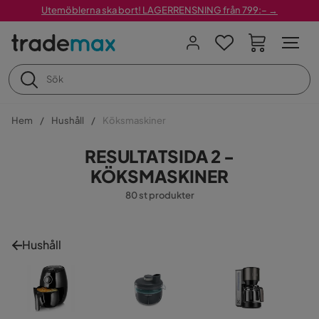
Utemöblerna ska bort! LAGERRENSNING från 799:– →
Hem
Hushåll
Köksmaskiner
RESULTATSIDA 2 -
KÖKSMASKINER
80 st produkter
Hushåll