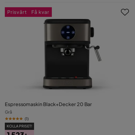
Pris
Prisvärt
Få kvar
Espressomaskin Black+Decker 20 Bar
Grå
(
1
)
KOLLA PRISET!
1 523:-