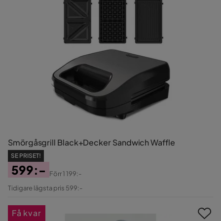
Smörgåsgrill Black+Decker Sandwich Waffle
SE PRISET!
599:-
Förr
1 199:-
Pris
Original
Tidigare lägsta pris 599:-
Pris
Få kvar