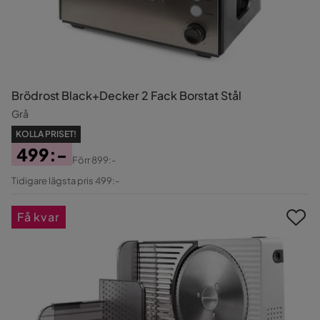
Brödrost Black+Decker 2 Fack Borstat Stål
Grå
KOLLA PRISET!
499:-
Förr
899:-
Pris
Original
Tidigare lägsta pris 499:-
Pris
Få kvar