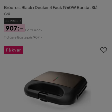
Brödrost Black+Decker 4 Fack 1960W Borstat Stål
Grå
SE PRISET!
907:-
Förr
1 499:-
Pris
Original
Tidigare lägsta pris 907:-
Pris
Få kvar