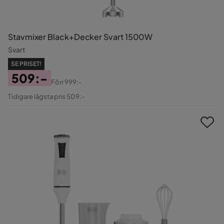
Stavmixer Black+Decker Svart 1500W
Svart
SE PRISET!
509:-
Förr
999:-
Pris
Original
Tidigare lägsta pris 509:-
Pris