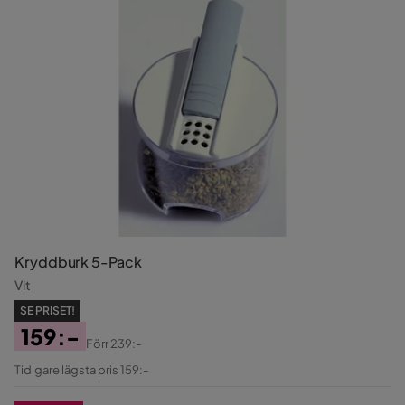
Kryddburk 5-Pack
Vit
SE PRISET!
159:-
Förr
239:-
Pris
Original
Tidigare lägsta pris 159:-
Pris