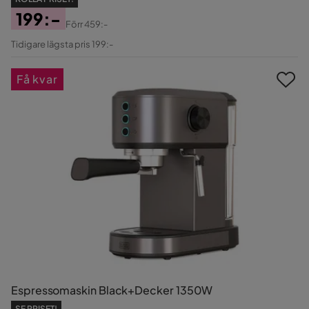
199:-
Förr
459:-
Pris
Original
Tidigare lägsta pris 199:-
Pris
Få kvar
Espressomaskin Black+Decker 1350W
SE PRISET!