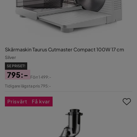
Skärmaskin Taurus Cutmaster Compact 100W 17 cm
Silver
SE PRISET!
795:-
Förr
1 499:-
Pris
Original
Tidigare lägsta pris 795:-
Pris
Prisvärt
Få kvar