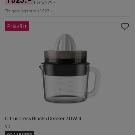
Förr
2 999:-
Pris
Original
Tidigare lägsta pris 1 523:-
Pris
Prisvärt
Citruspress Black+Decker 30W 1L
Vit
KOLLA PRISET!