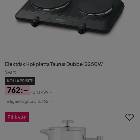
Elektrisk Kokplatta Taurus Dubbel 2250W
Svart
KOLLA PRISET!
762:-
Förr
1 499:-
Pris
Original
Tidigare lägsta pris 762:-
Pris
Få kvar