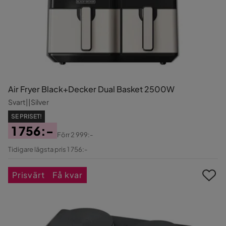
Air Fryer Black+Decker Dual Basket 2500W
Svart||Silver
SE PRISET!
1 756:-
Förr
2 999:-
Pris
Original
Tidigare lägsta pris 1 756:-
Pris
Prisvärt
Få kvar