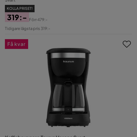
KOLLA PRISET!
319:-
Förr
479:-
Pris
Original
Tidigare lägsta pris 319:-
Pris
Få kvar