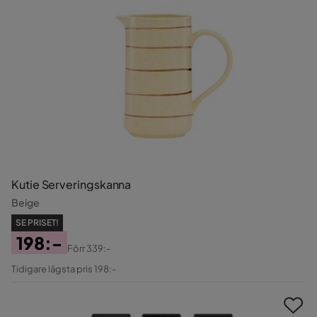
Kutie Serveringskanna
Beige
SE PRISET!
198:-
Förr
339:-
Pris
Original
Tidigare lägsta pris 198:-
Pris