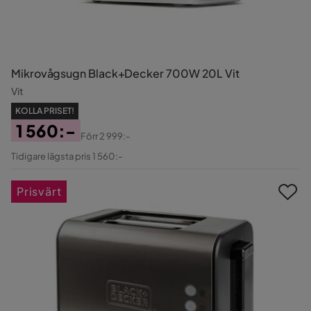
Mikrovågsugn Black+Decker 700W 20L Vit
Vit
KOLLA PRISET!
1 560:-
Förr
2 999:-
Pris
Original
Tidigare lägsta pris 1 560:-
Pris
Prisvärt