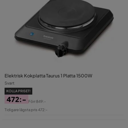
Elektrisk Kokplatta Taurus 1 Platta 1500W
Svart
KOLLA PRISET!
472:-
Förr
849:-
Pris
Original
Tidigare lägsta pris 472:-
Pris