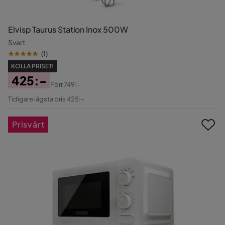
Elvisp Taurus Station Inox 500W
Svart
(
1
)
KOLLA PRISET!
425:-
Förr
749:-
Pris
Original
Tidigare lägsta pris 425:-
Pris
Prisvärt