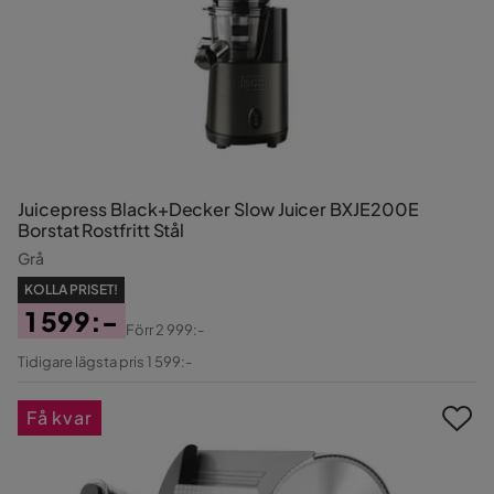
Juicepress Black+Decker Slow Juicer BXJE200E
Borstat Rostfritt Stål
Grå
KOLLA PRISET!
1 599:-
Förr
2 999:-
Pris
Original
Tidigare lägsta pris 1 599:-
Pris
Få kvar