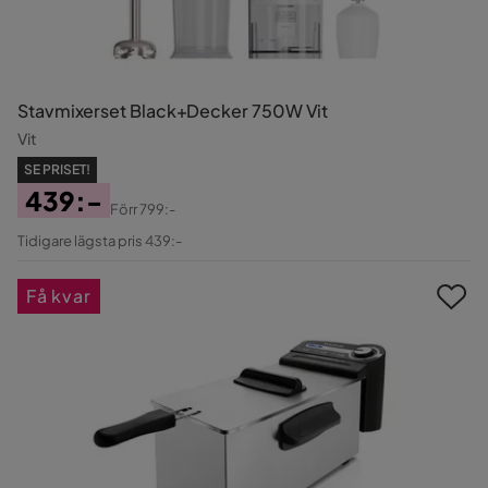
Stavmixerset Black+Decker 750W Vit
Vit
SE PRISET!
439:-
Förr
799:-
Pris
Original
Tidigare lägsta pris 439:-
Pris
Få kvar