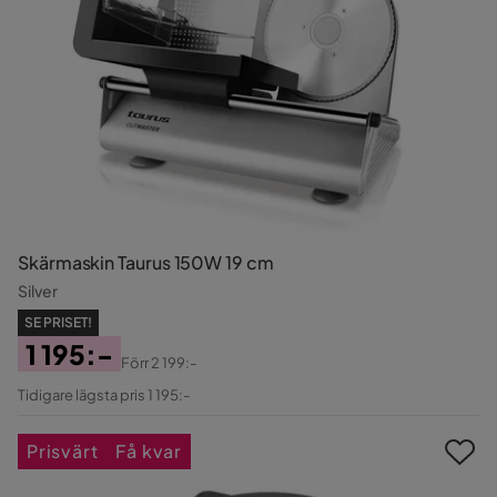
Skärmaskin Taurus 150W 19 cm
Silver
SE PRISET!
1 195:-
Förr
2 199:-
Pris
Original
Tidigare lägsta pris 1 195:-
Pris
Prisvärt
Få kvar