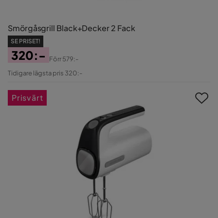
Smörgåsgrill Black+Decker 2 Fack
SE PRISET!
320:-
Förr
579:-
Pris
Original
Tidigare lägsta pris 320:-
Pris
Prisvärt