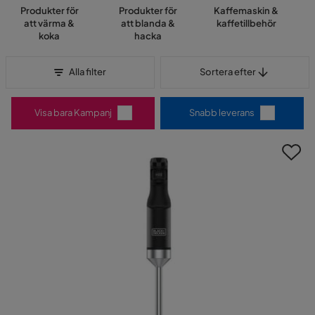
Produkter för
Produkter för
Kaffemaskin &
att värma &
att blanda &
kaffetillbehör
koka
hacka
Sortera efter
Alla filter
Sortera efter
Visa bara Kampanj
Snabb leverans