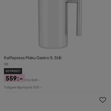
Kaffepress Maku Gastro 1L Stål
Vit
SE PRISET!
559:-
Förr
849:-
Pris
Original
Tidigare lägsta pris 559:-
Pris