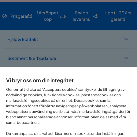
1 års öppet
Snabb
Upp till 20 års
Prisgaranti
köp
leverans
garanti
Hjälp & kontakt
Sortiment & erbjudande
Om Trademax
Vi bryr oss om din integritet
Genom att klicka på "Acceptera cookies" samtycker du till lagring av
nödvändiga cookies, funktionella cookies, prestandacookies och
Vi finns i flera länder
marknadsföringscookies på din enhet. Dessa cookies samlar
information för att förbättra navigeringen på webbplatsen, analysera
webbplatsens användning och bistå i våra marknadsföringsåtgärder för
bland annat personaliserade annonser. Informationen delas med våra
samarbetspartners.
Du kan anpassa dina val och läsa mer om cookies under Inställningar.