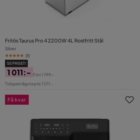
Fritös Taurus Pro 4 2200W 4L Rostfritt Stål
Silver
(
1
)
SE PRISET!
1 011:-
Förr
1 799:-
Pris
Original
Tidigare lägsta pris 1 011:-
Pris
Få kvar