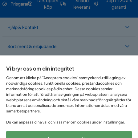
1 års öppet
Snabb
Upp till 20 års
Prisgaranti
köp
leverans
garanti
Hjälp & kontakt
Sortiment & erbjudande
Om Trademax
Vi bryr oss om din integritet
Genom att klicka på "Acceptera cookies" samtycker du till lagring av
nödvändiga cookies, funktionella cookies, prestandacookies och
Vi finns i flera länder
marknadsföringscookies på din enhet. Dessa cookies samlar
information för att förbättra navigeringen på webbplatsen, analysera
webbplatsens användning och bistå i våra marknadsföringsåtgärder för
bland annat personaliserade annonser. Informationen delas med våra
samarbetspartners.
Du kan anpassa dina val och läsa mer om cookies under Inställningar.