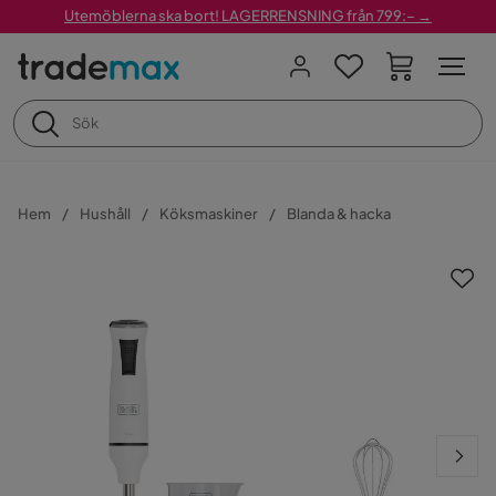
Utemöblerna ska bort! LAGERRENSNING från 799:– →
Hem
Hushåll
Köksmaskiner
Blanda & hacka