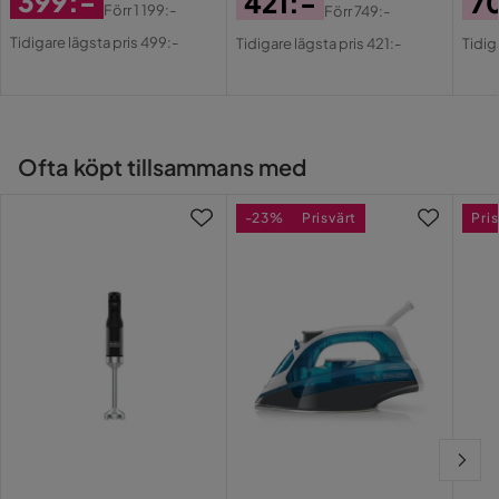
399:-
421:-
7
Förr
1 199:-
Förr
749:-
Rabatterat
Original
Pris
Original
Pri
Or
Tidigare lägsta pris 499:-
Tidigare lägsta pris 421:-
Tidig
Pris
Pris
Pris
Pri
Ofta köpt tillsammans med
-23%
Prisvärt
Pris