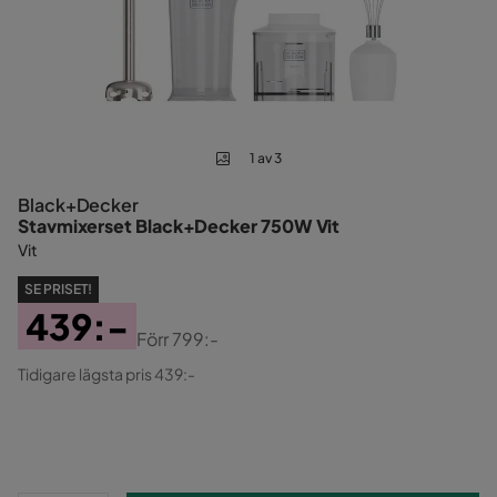
1 av 3
Black+Decker
Stavmixerset Black+Decker 750W Vit
Vit
SE PRISET!
439:-
Förr
799:-
Pris
Original
Tidigare lägsta pris 439:-
Pris