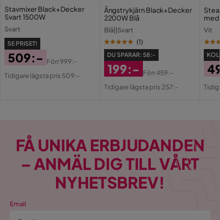
Stavmixer Black+Decker
Ångstrykjärn Black+Decker
Stea
Svart 1500W
2200W Blå
med 
Svart
Blå||Svart
Vit
(
1
)
SE PRISET!
509:-
DU SPARAR:
58:-
KOLL
Förr
999:-
199:-
4
Pris
Original
Förr
459:-
Tidigare lägsta pris 509:-
Rabatterat
Original
Pri
Or
Pris
Tidigare lägsta pris 257:-
Tidig
Pris
Pris
Pri
FÅ UNIKA ERBJUDANDEN
– ANMÄL DIG TILL VÅRT
NYHETSBREV!
Email