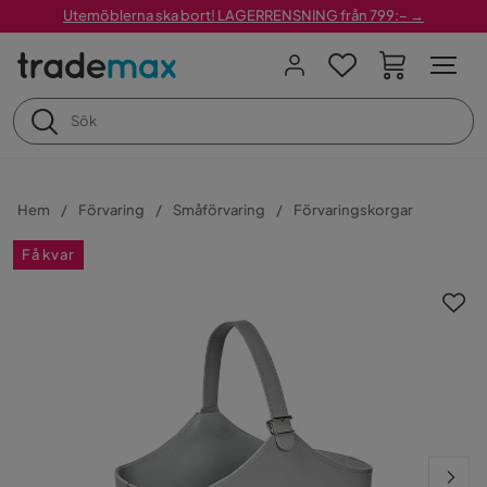
Utemöblerna ska bort! LAGERRENSNING från 799:– →
Hem
Förvaring
Småförvaring
Förvaringskorgar
Få kvar