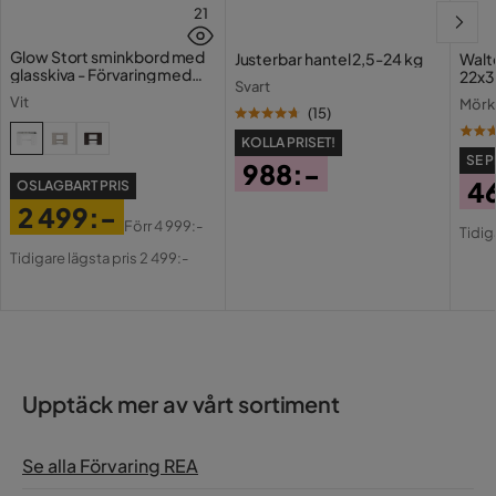
21
Glow Stort sminkbord med
Justerbar hantel 2,5-24 kg
Walte
glasskiva - Förvaring med
22x3
Svart
lådor och fack 120 cm
Vit
Mörk
(
15
)
KOLLA PRISET!
SE P
988:-
4
OSLAGBART PRIS
Pris
2 499:-
Pri
Or
Förr
4 999:-
Tidig
Pris
Original
Pri
Tidigare lägsta pris 2 499:-
Pris
Upptäck mer av vårt sortiment
Se alla Förvaring REA