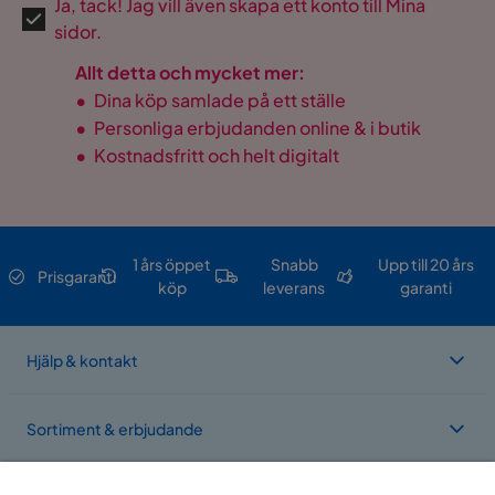
Ja, tack! Jag vill även skapa ett konto till Mina
sidor.
Allt detta och mycket mer:
•
Dina köp samlade på ett ställe
•
Personliga erbjudanden online & i butik
•
Kostnadsfritt och helt digitalt
1 års öppet
Snabb
Upp till 20 års
Prisgaranti
köp
leverans
garanti
Hjälp & kontakt
Sortiment & erbjudande