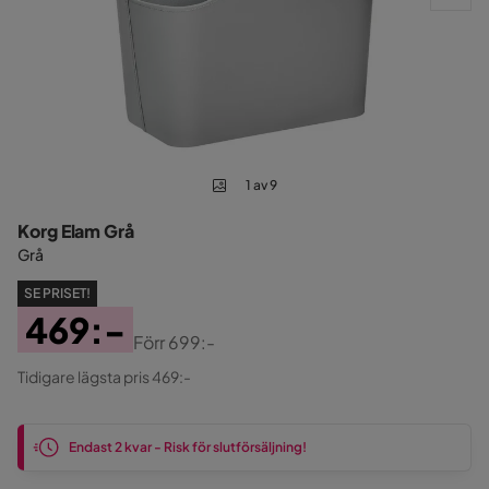
1 av 9
Korg Elam Grå
Grå
SE PRISET!
469:-
Förr
699:-
Pris
Original
Tidigare lägsta pris 469:-
Pris
Endast 2 kvar - Risk för slutförsäljning!