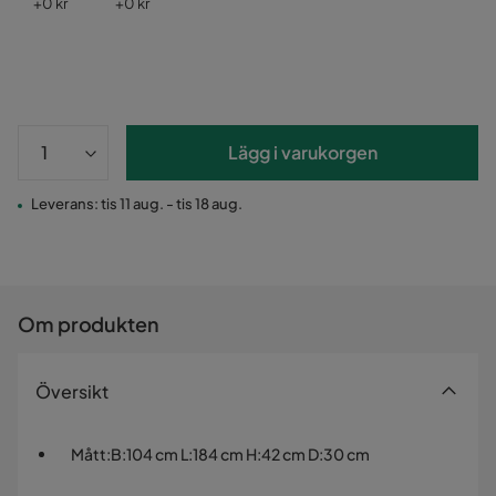
Pris
Pris
+
0 kr
+
0 kr
Lägg i varukorgen
Leverans: tis 11 aug. - tis 18 aug.
Om produkten
Översikt
Mått
:
B:104 cm L:184 cm H:42 cm D:30 cm