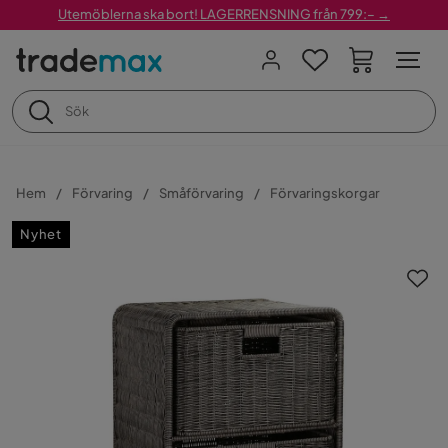
Utemöblerna ska bort! LAGERRENSNING från 799:– →
Hem
Förvaring
Småförvaring
Förvaringskorgar
Nyhet