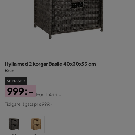
Hylla med 2 korgar Basile 40x30x53 cm
Brun
SE PRISET!
999:-
Förr
1 499:-
Pris
Original
Tidigare lägsta pris 999:-
Pris