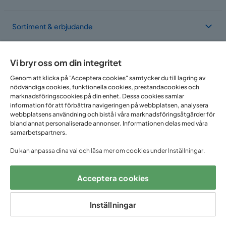
Sortiment & erbjudande
Om Trademax
Vi bryr oss om din integritet
Genom att klicka på "Acceptera cookies" samtycker du till lagring av
nödvändiga cookies, funktionella cookies, prestandacookies och
Vi finns i flera länder
marknadsföringscookies på din enhet. Dessa cookies samlar
information för att förbättra navigeringen på webbplatsen, analysera
webbplatsens användning och bistå i våra marknadsföringsåtgärder för
bland annat personaliserade annonser. Informationen delas med våra
samarbetspartners.
Du kan anpassa dina val och läsa mer om cookies under Inställningar.
Acceptera cookies
Följ oss på:
Inställningar
Copyright © 2025 Home Furnishing Nordic AB