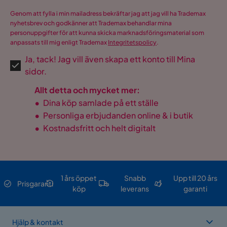
Genom att fylla i min mailadress bekräftar jag att jag vill ha Trademax
nyhetsbrev och godkänner att Trademax behandlar mina
personuppgifter för att kunna skicka marknadsföringsmaterial som
anpassats till mig enligt Trademax
Integritetspolicy
.
Ja, tack! Jag vill även skapa ett konto till Mina
sidor.
Allt detta och mycket mer:
•
Dina köp samlade på ett ställe
•
Personliga erbjudanden online & i butik
•
Kostnadsfritt och helt digitalt
1 års öppet
Snabb
Upp till 20 års
Prisgaranti
köp
leverans
garanti
Hjälp & kontakt