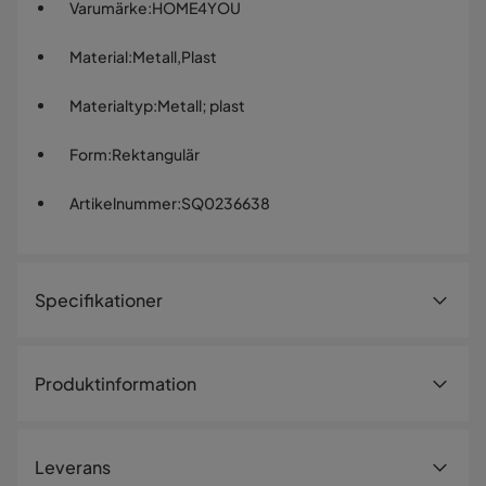
Varumärke
:
HOME4YOU
Material
:
Metall,Plast
Materialtyp
:
Metall; plast
Form
:
Rektangulär
Artikelnummer
:
SQ0236638
Specifikationer
Artikelnummer:
SQ0236638
Produktinformation
Storlek
Material: metallramen är täckt med plastrotting. Mått:
Höjd
42 cm
40x30xH53cm
Leverans
Bredd
104 cm