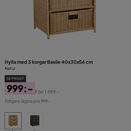
Hylla med 3 korgar Basile 40x30x56 cm
Natur
SE PRISET!
999:-
Förr
1 499:-
Pris
Original
Tidigare lägsta pris 999:-
Pris