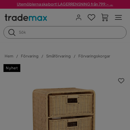
Utemöblerna ska bort! LAGERRENSNING från 799:– →
Hem
Förvaring
Småförvaring
Förvaringskorgar
Nyhet