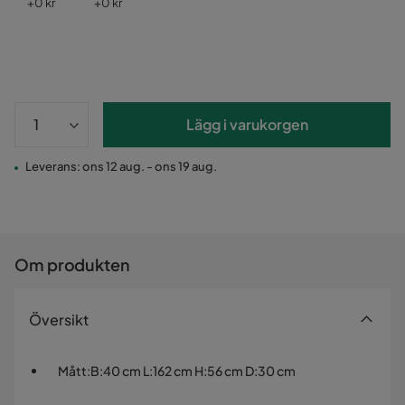
Pris
Pris
+
0 kr
+
0 kr
Lägg i varukorgen
Leverans: ons 12 aug. - ons 19 aug.
Om produkten
Översikt
Mått
:
B:40 cm L:162 cm H:56 cm D:30 cm