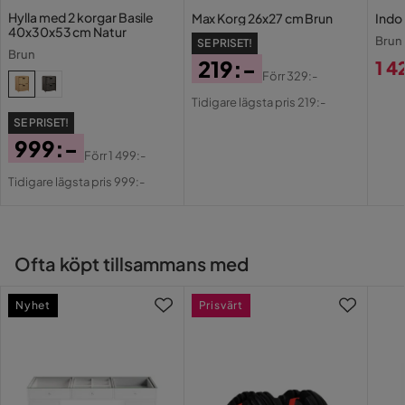
Hylla med 2 korgar Basile
Max Korg 26x27 cm Brun
Indo
40x30x53 cm Natur
Serie
Brun
SE PRISET!
Brun
219:-
1 4
Förr
329:-
Pri
Pris
Original
Tidigare lägsta pris 219:-
Pris
SE PRISET!
999:-
Förr
1 499:-
Pris
Original
Tidigare lägsta pris 999:-
Pris
Ofta köpt tillsammans med
Nyhet
Prisvärt