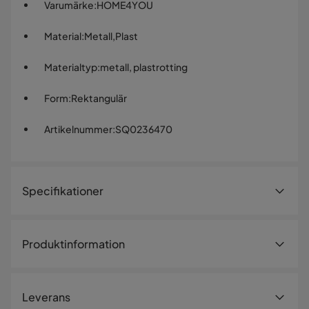
Varumärke
:
HOME4YOU
Material
:
Metall,Plast
Materialtyp
:
metall, plastrotting
Form
:
Rektangulär
Artikelnummer
:
SQ0236470
Specifikationer
Artikelnummer:
SQ0236470
Produktinformation
Storlek
Material: metallstomme täckt med plastrotting. Mått:
Höjd
56 cm
40x30xH56 cm
Leverans
Bredd
40 cm