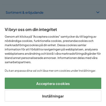
Sortiment & erbjudande
Om Trademax
Vi bryr oss om din integritet
Genom att klicka på "Acceptera cookies" samtycker du till lagring av
nödvändiga cookies, funktionella cookies, prestandacookies och
Vi finns i flera länder
marknadsföringscookies på din enhet. Dessa cookies samlar
information för att förbättra navigeringen på webbplatsen, analysera
webbplatsens användning och bistå i våra marknadsföringsåtgärder för
bland annat personaliserade annonser. Informationen delas med våra
samarbetspartners.
Du kan anpassa dina val och läsa mer om cookies under Inställningar.
Acceptera cookies
Följ oss på:
Inställningar
Copyright © 2025 Home Furnishing Nordic AB