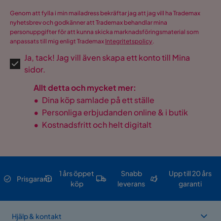
Genom att fylla i min mailadress bekräftar jag att jag vill ha Trademax
nyhetsbrev och godkänner att Trademax behandlar mina
personuppgifter för att kunna skicka marknadsföringsmaterial som
anpassats till mig enligt Trademax
Integritetspolicy
.
Ja, tack! Jag vill även skapa ett konto till Mina
sidor.
Allt detta och mycket mer:
•
Dina köp samlade på ett ställe
•
Personliga erbjudanden online & i butik
•
Kostnadsfritt och helt digitalt
1 års öppet
Snabb
Upp till 20 års
Prisgaranti
köp
leverans
garanti
Hjälp & kontakt