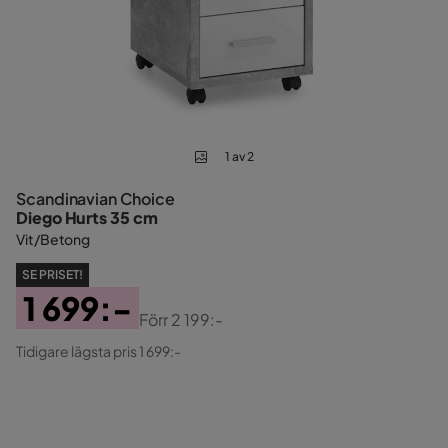
1 av 2
Scandinavian Choice
Diego Hurts 35 cm
Vit/Betong
SE PRISET!
1 699:-
Förr
2 199:-
Pris
Original
Tidigare lägsta pris 1 699:-
Pris