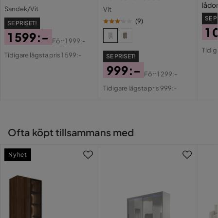
Hållbar konstruktion
lådor
Sandek/Vit
Vit
Lätt att flytta med hjul
med 
SE P
(
9
)
SE PRISET!
1 
1 599:-
Förr
1 999:-
Pri
Or
Pris
Original
Tidig
Tidigare lägsta pris 1 599:-
Pri
SE PRISET!
Pris
999:-
Förr
1 299:-
Pris
Original
Tidigare lägsta pris 999:-
Pris
Ofta köpt tillsammans med
Nyhet