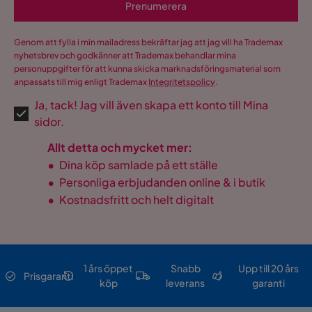
Prenumerera
Genom att fylla i min mailadress bekräftar jag att jag vill ha Trademax
nyhetsbrev och godkänner att Trademax behandlar mina
personuppgifter för att kunna skicka marknadsföringsmaterial som
anpassats till mig enligt Trademax
Integritetspolicy
.
Ja, tack! Jag vill även skapa ett konto till Mina
sidor.
Allt detta och mycket mer:
•
Dina köp samlade på ett ställe
•
Personliga erbjudanden online & i butik
•
Kostnadsfritt och helt digitalt
1 års öppet
Snabb
Upp till 20 års
Prisgaranti
köp
leverans
garanti