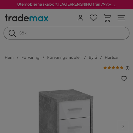
Utemöblerna ska bort! LAGERRENSNING från 799:– →
Hem
Förvaring
Förvaringsmöbler
Byrå
Hurtsar
(
1
)