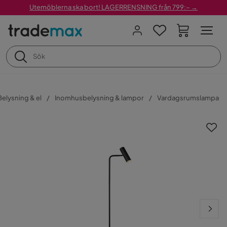
Utemöblerna ska bort! LAGERRENSNING från 799:– →
Belysning & el
Inomhusbelysning & lampor
Vardagsrumslampa