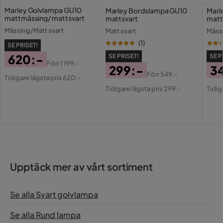
Marley Golvlampa GU10
Marley Bordslampa GU10
Marl
mattmässing/ mattsvart
mattsvart
matt
Mässing/Matt svart
Matt svart
Mäss
(
1
)
SE PRISET!
620:-
SE PRISET!
SE P
Förr
1 199:-
299:-
3
Pris
Original
Förr
549:-
Tidigare lägsta pris 620:-
Pris
Original
Pri
Or
Pris
Tidigare lägsta pris 299:-
Tidig
Pris
Pri
Upptäck mer av vårt sortiment
Se alla Svart golvlampa
Se alla Rund lampa