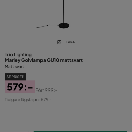
1 av 4
Trio Lighting
Marley Golvlampa GU10 mattsvart
Matt svart
SE PRISET!
579:-
Förr
999:-
Pris
Original
Tidigare lägsta pris 579:-
Pris