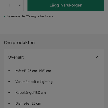
Lägg i varukorgen
Leverans: tis 25 aug. - fre 4 sep.
Om produkten
Översikt
Mått
:
B:23 cm H:151 cm
Varumärke
:
Trio Lighting
Kabellängd
:
180 cm
Diameter
:
23 cm