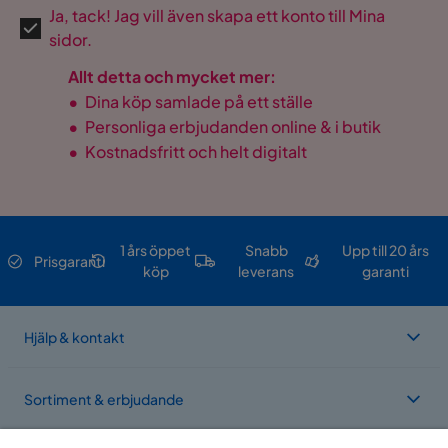
Ja, tack! Jag vill även skapa ett konto till Mina
sidor.
Allt detta och mycket mer:
•
Dina köp samlade på ett ställe
•
Personliga erbjudanden online & i butik
•
Kostnadsfritt och helt digitalt
1 års öppet
Snabb
Upp till 20 års
Prisgaranti
köp
leverans
garanti
Hjälp & kontakt
Sortiment & erbjudande