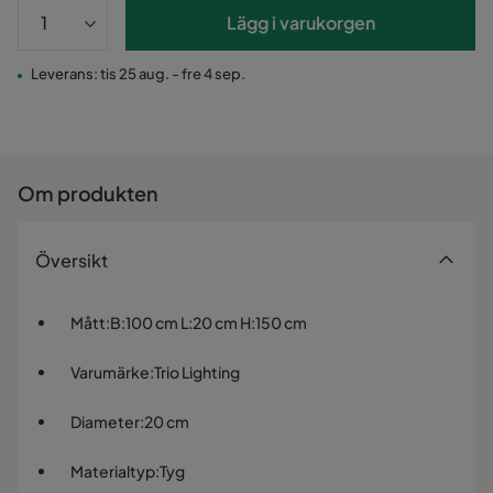
Lägg i varukorgen
Leverans: tis 25 aug. - fre 4 sep.
Om produkten
Översikt
Mått
:
B:100 cm L:20 cm H:150 cm
Varumärke
:
Trio Lighting
Diameter
:
20 cm
Materialtyp
:
Tyg