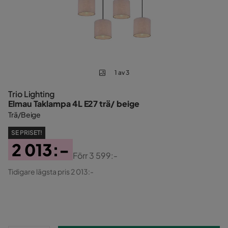
1 av 3
Trio Lighting
Elmau Taklampa 4L E27 trä/ beige
Trä/Beige
SE PRISET!
2 013:-
Förr
3 599:-
Pris
Original
Tidigare lägsta pris 2 013:-
Pris