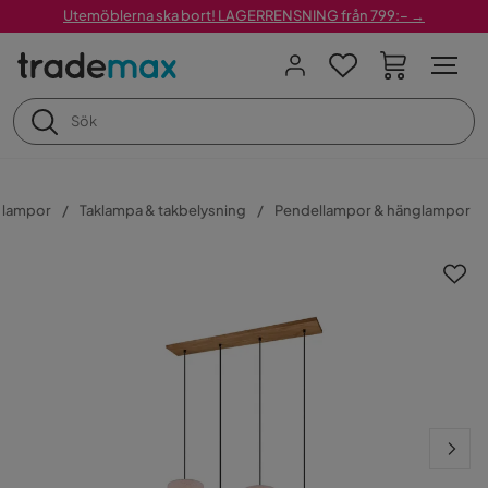
Utemöblerna ska bort! LAGERRENSNING från 799:– →
 lampor
Taklampa & takbelysning
Pendellampor & hänglampor