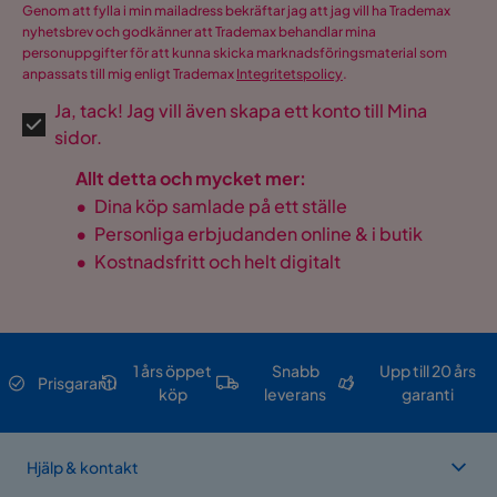
Genom att fylla i min mailadress bekräftar jag att jag vill ha Trademax
nyhetsbrev och godkänner att Trademax behandlar mina
personuppgifter för att kunna skicka marknadsföringsmaterial som
anpassats till mig enligt Trademax
Integritetspolicy
.
Ja, tack! Jag vill även skapa ett konto till Mina
sidor.
Allt detta och mycket mer:
•
Dina köp samlade på ett ställe
•
Personliga erbjudanden online & i butik
•
Kostnadsfritt och helt digitalt
1 års öppet
Snabb
Upp till 20 års
Prisgaranti
köp
leverans
garanti
Hjälp & kontakt