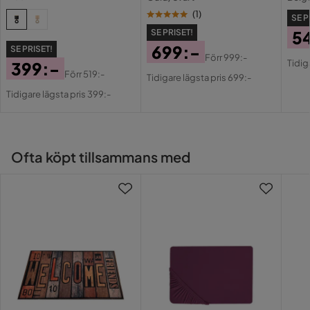
(
1
)
SE P
SE PRISET!
5
699:-
SE PRISET!
Pri
Or
Förr
999:-
Tidig
399:-
Pris
Original
Pri
Förr
519:-
Tidigare lägsta pris 699:-
Pris
Original
Pris
Tidigare lägsta pris 399:-
Pris
Ofta köpt tillsammans med