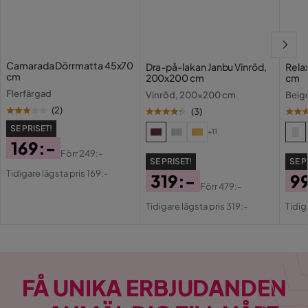
Camarada Dörrmatta 45x70
Dra-på-lakan Janbu Vinröd,
Rela
cm
200x200 cm
cm
Flerfärgad
Vinröd, 200x200 cm
Beig
(
2
)
(
3
)
SE PRISET!
+11
169:-
Förr
249:-
SE PRISET!
SE P
Pris
Original
Tidigare lägsta pris 169:-
319:-
9
Pris
Förr
479:-
Pris
Original
Pri
Or
Tidigare lägsta pris 319:-
Tidig
Pris
Pri
FÅ UNIKA ERBJUDANDEN