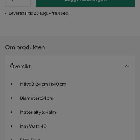
Leverans: tis 25 aug. - fre 4 sep.
Om produkten
Översikt
Mått
:
B:24 cm H:40 cm
Diameter
:
24 cm
Materialtyp
:
Halm
Max Watt
:
40