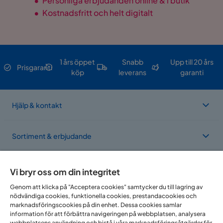
•
Personliga erbjudanden online & i butik
•
Kostnadsfritt och helt digitalt
1 års öppet
Snabb
Upp till 20 års
Prisgaranti
köp
leverans
garanti
Hjälp & kontakt
Sortiment & erbjudande
Om Trademax
Vi bryr oss om din integritet
Genom att klicka på "Acceptera cookies" samtycker du till lagring av
nödvändiga cookies, funktionella cookies, prestandacookies och
Vi finns i flera länder
marknadsföringscookies på din enhet. Dessa cookies samlar
information för att förbättra navigeringen på webbplatsen, analysera
webbplatsens användning och bistå i våra marknadsföringsåtgärder för