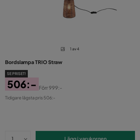
1 av 4
Bordslampa TRIO Straw
SE PRISET!
506:-
Förr
999:-
Pris
Original
Tidigare lägsta pris 506:-
Pris
Lägg i varukorgen