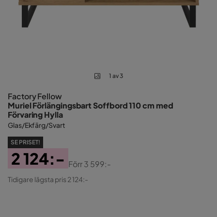
1 av 3
Factory Fellow
Muriel Förlängingsbart Soffbord 110 cm med
Förvaring Hylla
Glas/Ekfärg/Svart
SE PRISET!
2 124:-
Förr
3 599:-
Pris
Original
Tidigare lägsta pris 2 124:-
Pris