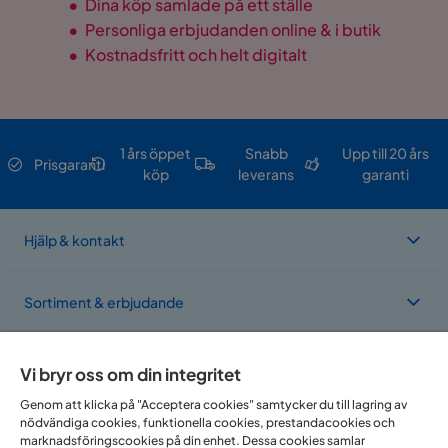
•
Dina köp samlade på ett ställe
•
Personliga erbjudanden online & i butik
•
Kostnadsfritt och helt digitalt
1 års öppet
Snabb
Upp till 20 års
Prisgaranti
köp
leverans
garanti
Hjälp & kontakt
Sortiment & erbjudande
Om Trademax
Vi bryr oss om din integritet
Genom att klicka på "Acceptera cookies" samtycker du till lagring av
nödvändiga cookies, funktionella cookies, prestandacookies och
Vi finns i flera länder
marknadsföringscookies på din enhet. Dessa cookies samlar