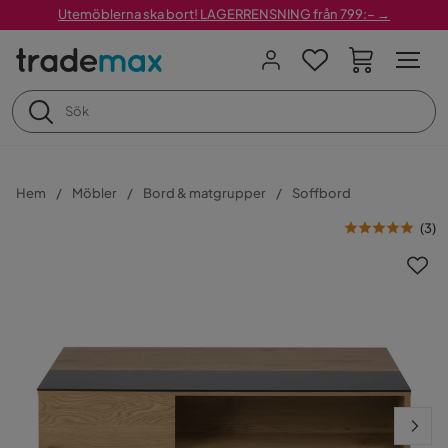
Utemöblerna ska bort! LAGERRENSNING från 799:– →
Hem
Möbler
Bord & matgrupper
Soffbord
(
3
)