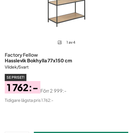
1 av 4
Factory Fellow
Hasslevik Bokhylla 77x150 cm
Vildek/Svart
SE PRISET!
1 762:-
Förr
2 999:-
Pris
Original
Tidigare lägsta pris 1 762:-
Pris