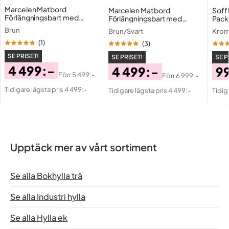
Marcelen Matbord
Marcelen Matbord
Soff
Förlängningsbart med
Förlängningsbart med
Pack
illäggsskiva + 4 st Nibe stol
illäggsskiva + 6 st Nibe stol
Brun
Brun/Svart
Kro
brun med valnöt ben
svart med valnöt ben
(
1
)
(
3
)
SE PRISET!
SE PRISET!
SE P
4 499:-
4 499:-
9
Förr
5 499:-
Förr
6 999:-
Pris
Original
Pris
Original
Pri
Or
Tidigare lägsta pris 4 499:-
Tidigare lägsta pris 4 499:-
Tidig
Pris
Pris
Pri
Upptäck mer av vårt sortiment
Se alla Bokhylla trä
Se alla Industri hylla
Se alla Hylla ek