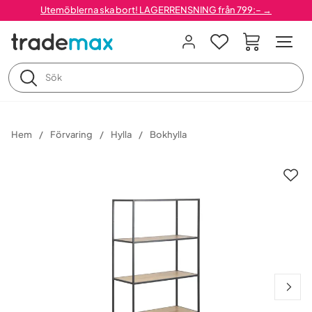
Utemöblerna ska bort! LAGERRENSNING från 799:– →
Hem
Förvaring
Hylla
Bokhylla