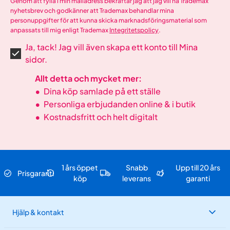
Genom att fylla i min mailadress bekräftar jag att jag vill ha Trademax
nyhetsbrev och godkänner att Trademax behandlar mina
personuppgifter för att kunna skicka marknadsföringsmaterial som
anpassats till mig enligt Trademax
Integritetspolicy
.
Ja, tack! Jag vill även skapa ett konto till Mina
sidor.
Allt detta och mycket mer:
•
Dina köp samlade på ett ställe
•
Personliga erbjudanden online & i butik
•
Kostnadsfritt och helt digitalt
1 års öppet
Snabb
Upp till 20 års
Prisgaranti
köp
leverans
garanti
Hjälp & kontakt