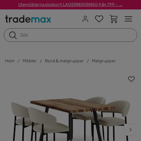
Utemöblerna ska bort! LAGERRENSNING från 799:– →
Hem
Möbler
Bord & matgrupper
Matgrupper