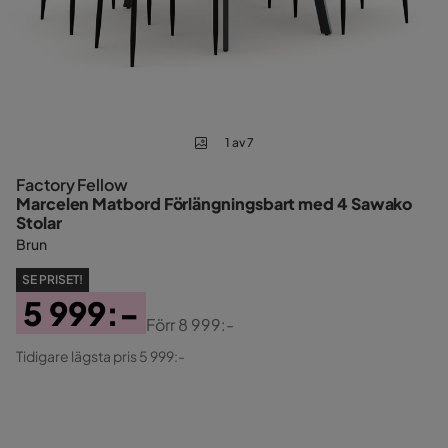
1 av 7
Factory Fellow
Marcelen Matbord Förlängningsbart med 4 Sawako
Stolar
Brun
SE PRISET!
5 999:-
Förr
8 999:-
Pris
Original
Tidigare lägsta pris 5 999:-
Pris