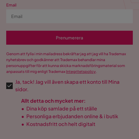
Email
Funktion
Förlängningsbart
Ja
Prenumerera
Övrigt
Genom att fylla i min mailadress bekräftar jag att jag vill ha Trademax
Färgnamn
Brun
nyhetsbrev och godkänner att Trademax behandlar mina
personuppgifter för att kunna skicka marknadsföringsmaterial som
Utseende
Metall,Trä
anpassats till mig enligt Trademax
Integritetspolicy
.
Ja, tack! Jag vill även skapa ett konto till Mina
Antal sittplatser fullt
6
sidor.
utdraget
Allt detta och mycket mer:
Stil
Industriell
•
Dina köp samlade på ett ställe
Förlängningstyp
Butterfly-ilägg
•
Personliga erbjudanden online & i butik
•
Kostnadsfritt och helt digitalt
Färg ben
Svart