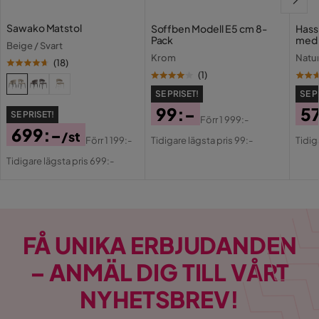
Längd
140 cm
Sawako Matstol
Soffben Modell E 5 cm 8-
Hass
Pack
med 
Beige / Svart
Storlek
85x140x76
Krom
Natu
(
18
)
(
1
)
Antal
SE PRISET!
SE P
99:-
5
SE PRISET!
Förr
1 999:-
Antal sittplatser
4
Pris
Original
Pri
Or
699:-
/st
Förr
1 199:-
Tidigare lägsta pris 99:-
Tidig
Pris
Pri
Pris
Original
Material
Tidigare lägsta pris 699:-
Pris
Material bordsskiva
Ekfaner/Spånskiva
Material
Trä
FÅ UNIKA ERBJUDANDEN
Ben
Metall
– ANMÄL DIG TILL VÅRT
Materialval
MDF
NYHETSBREV!
Materialtyp
MDF