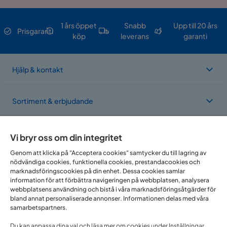
Förlängningsbart bord
Design
med rustikt träutseende
och detaljer i metall.
1 års öppet
Snabb
Upp till 20 års
Prisgaranti
köp
leverans
garanti
Vikt
74.8 kg
Färg
Brun
Hjälp & kontakt
Form
Rektangulär
Sortiment & erbjudande
Iläggsskiva ingår
Ja
Om Trademax
Serie
Marcelen
Vi bryr oss om din integritet
Genom att klicka på "Acceptera cookies" samtycker du till lagring av
nödvändiga cookies, funktionella cookies, prestandacookies och
Vi finns i flera länder
Sawako Matstol
marknadsföringscookies på din enhet. Dessa cookies samlar
information för att förbättra navigeringen på webbplatsen, analysera
webbplatsens användning och bistå i våra marknadsföringsåtgärder för
Storlek
bland annat personaliserade annonser. Informationen delas med våra
samarbetspartners.
Höjd
77 cm
Du kan anpassa dina val och läsa mer om cookies under Inställningar.