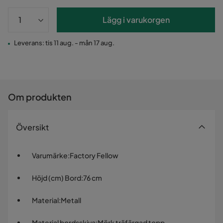
Lägg i varukorgen
Leverans: tis 11 aug. - mån 17 aug.
Om produkten
Översikt
Varumärke
:
Factory Fellow
Höjd (cm) Bord
:
76 cm
Material
:
Metall
Material bordsskiva
:
Mörk träfärgad topp