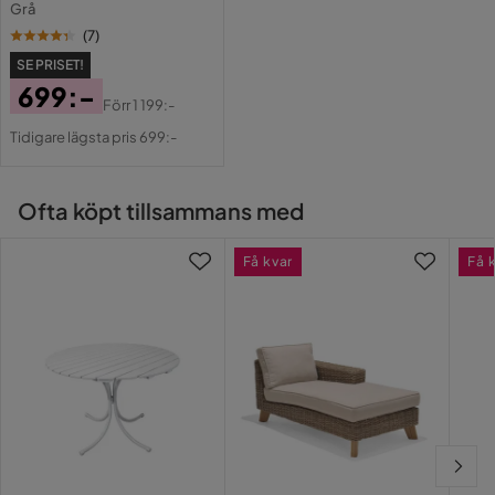
Grå
(
7
)
SE PRISET!
699:-
Förr
1 199:-
Pris
Original
Tidigare lägsta pris 699:-
Pris
Ofta köpt tillsammans med
Få kvar
Få 