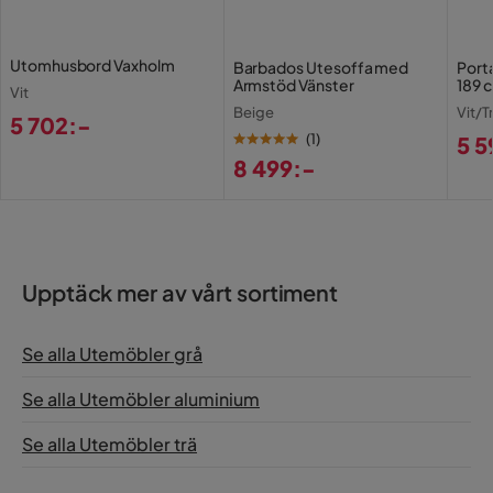
Utomhusbord Vaxholm
Barbados Utesoffa med
Port
Armstöd Vänster
189 
Vit
Beige
Vit/T
5 702:-
(
1
)
5 5
Pris
8 499:-
Pri
Pris
Upptäck mer av vårt sortiment
Se alla Utemöbler grå
Se alla Utemöbler aluminium
Se alla Utemöbler trä