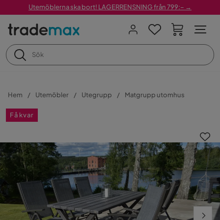
Utemöblerna ska bort! LAGERRENSNING från 799:– →
Hem
Utemöbler
Utegrupp
Matgrupp utomhus
Få kvar