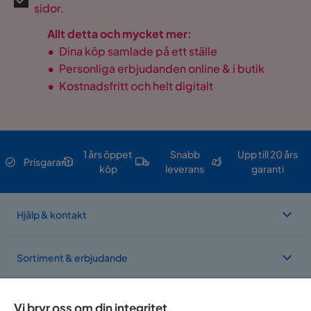
sidor.
Allt detta och mycket mer:
•
Dina köp samlade på ett ställe
•
Personliga erbjudanden online & i butik
•
Kostnadsfritt och helt digitalt
1 års öppet
Snabb
Upp till 20 års
Prisgaranti
köp
leverans
garanti
Hjälp & kontakt
Sortiment & erbjudande
Om Trademax
Vi bryr oss om din integritet