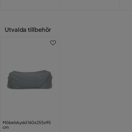
Färgnamn
Grey
Vikt
81 kg
Utvalda tillbehör
Färg
Grå
Serie
Scottsdale
Möbelskydd 160x255x95
cm