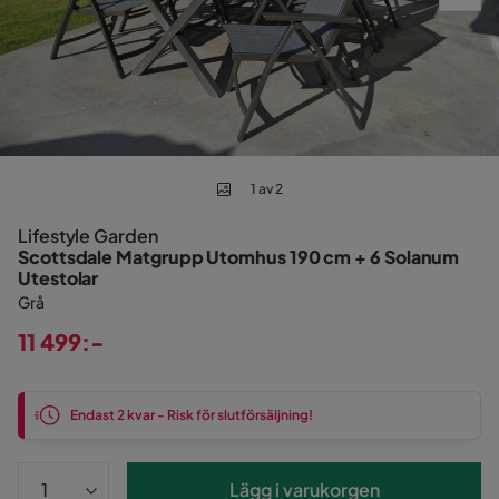
1 av 2
Lifestyle Garden
Scottsdale Matgrupp Utomhus 190 cm + 6 Solanum
Utestolar
Grå
11 499:-
Pris
Endast 2 kvar - Risk för slutförsäljning!
Lägg i varukorgen