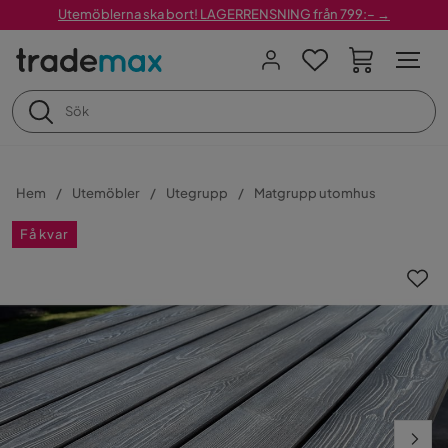
Utemöblerna ska bort! LAGERRENSNING från 799:– →
Hem
Utemöbler
Utegrupp
Matgrupp utomhus
Få kvar