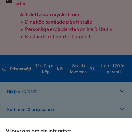
sidor.
Allt detta och mycket mer:
•
Dina köp samlade på ett ställe
•
Personliga erbjudanden online & i butik
•
Kostnadsfritt och helt digitalt
1 års öppet
Snabb
Upp till 20 års
Prisgaranti
köp
leverans
garanti
Hjälp & kontakt
Sortiment & erbjudande
Om Trademax
Vi bryr oss om din integritet