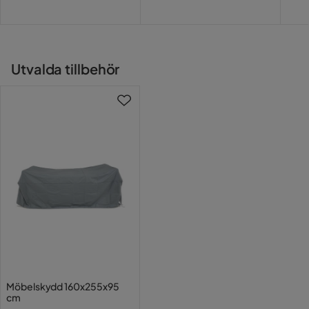
Färgnamn
Grey
Vikt
60 kg
Utvalda tillbehör
Färg
Grå
Serie
Scottsdale
Möbelskydd 160x255x95
cm