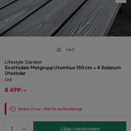
1 av 2
Lifestyle Garden
Scottsdale Matgrupp Utomhus 150 cm + 4 Solanum
Utestolar
Grå
8 499:-
Pris
Endast 2 kvar - Risk för slutförsäljning!
Lägg i varukorgen