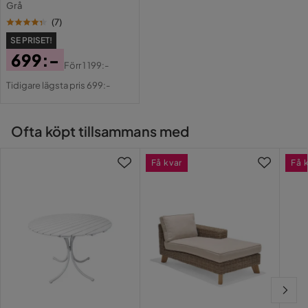
Grå
(
7
)
SE PRISET!
699:-
Förr
1 199:-
Pris
Original
Tidigare lägsta pris 699:-
Pris
Ofta köpt tillsammans med
Få kvar
Få 