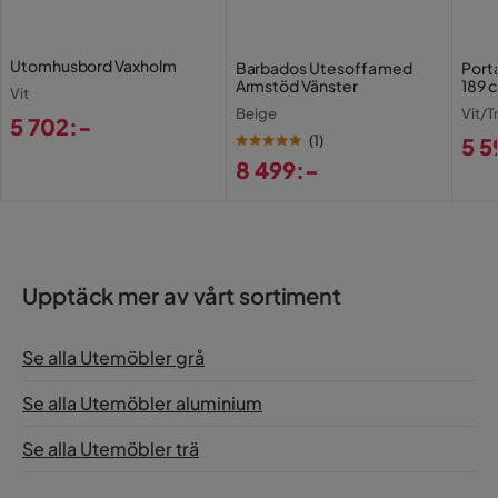
Utomhusbord Vaxholm
Barbados Utesoffa med
Port
Armstöd Vänster
189 
Vit
Beige
Vit/T
5 702:-
(
1
)
5 5
Pris
8 499:-
Pri
Pris
Upptäck mer av vårt sortiment
Se alla Utemöbler grå
Se alla Utemöbler aluminium
Se alla Utemöbler trä