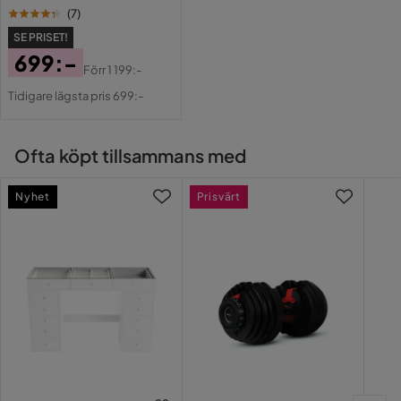
(
7
)
SE PRISET!
699:-
Förr
1 199:-
Pris
Original
Tidigare lägsta pris 699:-
Pris
Ofta köpt tillsammans med
Nyhet
Prisvärt