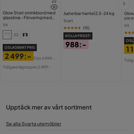
22
Glow Stort sminkbord med
Justerbar hantel 2,5-24 kg
Glow
glasskiva - Förvaring med
cm m
Svart
lådor och fack 120 cm
Holl
Vit
Vit
USB-
(
15
)
KOLLA PRISET!
OSL
988:-
1 
OSLAGBART PRIS
Pris
2 499:-
Pri
Or
Förr
4 999:-
Tidig
Pris
Original
Pri
Tidigare lägsta pris 2 499:-
Pris
Upptäck mer av vårt sortiment
Se alla Svarta utemöbler