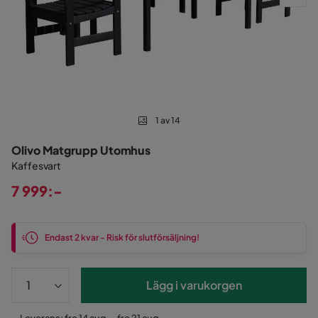
1 av 14
Olivo Matgrupp Utomhus
Kaffesvart
7 999:-
Pris
Endast 2 kvar - Risk för slutförsäljning!
Lägg i varukorgen