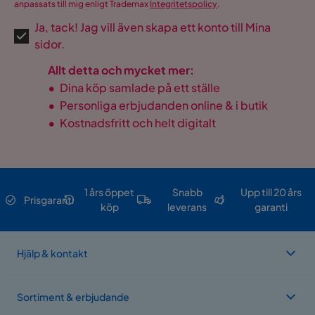
anpassats till mig enligt Trademax
Integritetspolicy
.
Ja, tack! Jag vill även skapa ett konto till Mina
sidor.
Allt detta och mycket mer:
•
Dina köp samlade på ett ställe
•
Personliga erbjudanden online & i butik
•
Kostnadsfritt och helt digitalt
1 års öppet
Snabb
Upp till 20 års
Prisgaranti
köp
leverans
garanti
Hjälp & kontakt
Sortiment & erbjudande