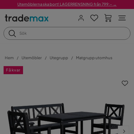
Utemöblerna ska bort! LAGERRENSNING från 799:– →
Hem
Utemöbler
Utegrupp
Matgrupp utomhus
Få kvar