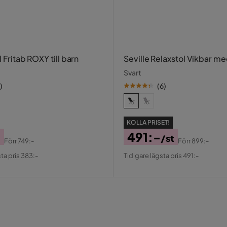
l Fritab ROXY till barn
Seville Relaxstol Vikbar m
Svart
)
(
6
)
KOLLA PRISET!
-
491:-
/st
Förr
749:-
Förr
899:-
al
Pris
Original
ta pris 383:-
Tidigare lägsta pris 491:-
Pris