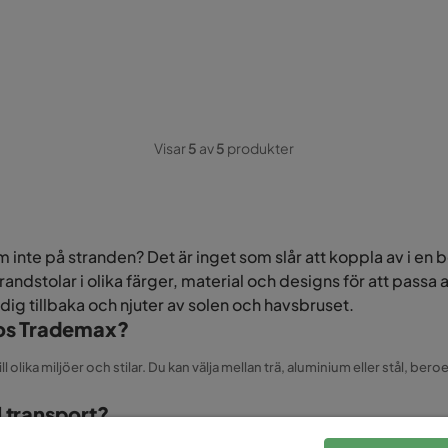
Visar
5
av
5
produkter
 inte på stranden? Det är inget som slår att koppla av i en b
randstolar i olika färger, material och designs för att passa
dig tillbaka och njuter av solen och havsbruset.
 hos Trademax?
l olika miljöer och stilar. Du kan välja mellan trä, aluminium eller stål, b
l transport?