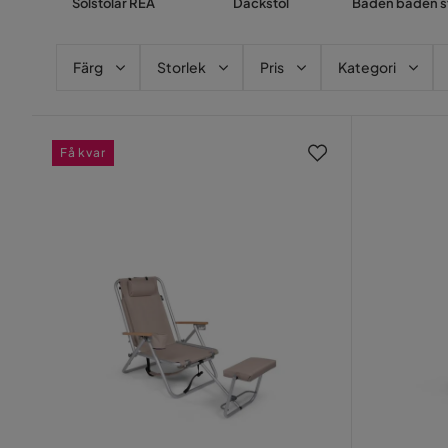
Solstolar REA
Däckstol
Baden baden s
Färg
Storlek
Pris
Kategori
Få kvar