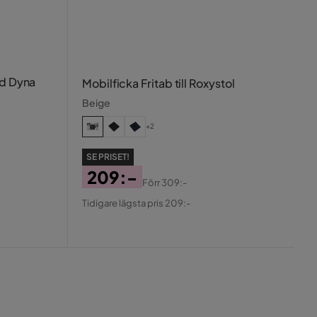
ed Dyna
Mobilficka Fritab till Roxystol
Beige
+2
SE PRISET!
209:-
Förr
309:-
Pris
Original
Tidigare lägsta pris 209:-
Pris