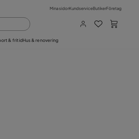
Mina sidor
Kundservice
Butiker
Företag
ort & fritid
Hus & renovering