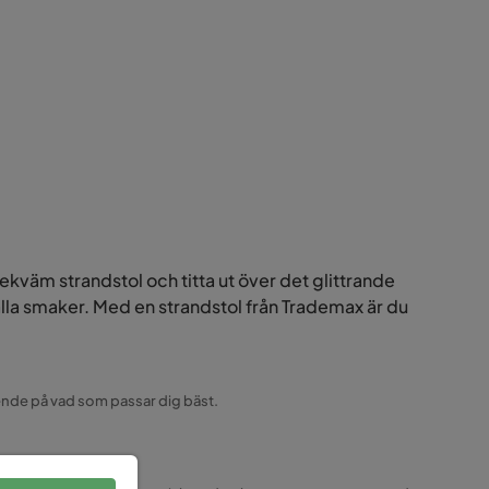
ekväm strandstol och titta ut över det glittrande
 alla smaker. Med en strandstol från Trademax är du
eroende på vad som passar dig bäst.