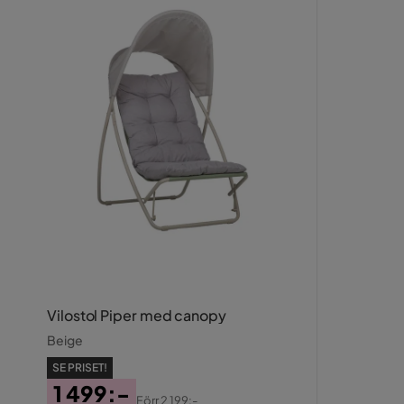
Vilostol Piper med canopy
Beige
SE PRISET!
1 499:-
Förr
2 199:-