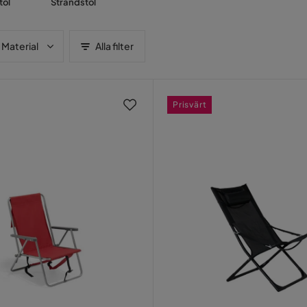
tol
Strandstol
Material
Alla filter
Prisvärt