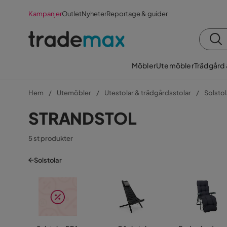
Kampanjer
Outlet
Nyheter
Reportage & guider
Möbler
Utemöbler
Trädgård
Hem
Utemöbler
Utestolar & trädgårdsstolar
Solstol
STRANDSTOL
5 st produkter
Solstolar