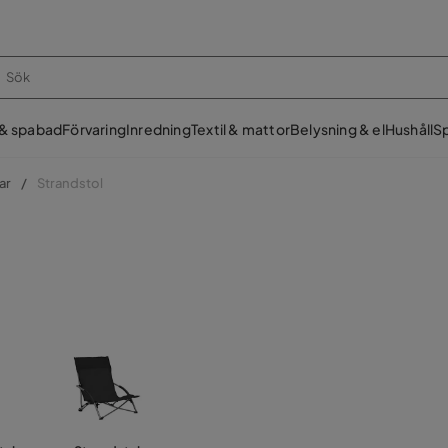
 & spabad
Förvaring
Inredning
Textil & mattor
Belysning & el
Hushåll
Sp
ar
Strandstol