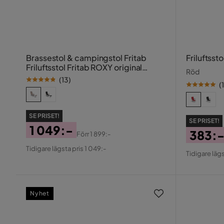
Brassestol & campingstol Fritab
Friluftssto
Friluftsstol Fritab ROXY original
Röd
Beige
(
13
)
(
1
SE PRISET!
SE PRISET!
1 049:-
383:
Förr
1 899:-
Pris
Original
Pris
Origin
Tidigare lägsta pris 1 049:-
Tidigare lägs
Pris
Pris
Nyhet